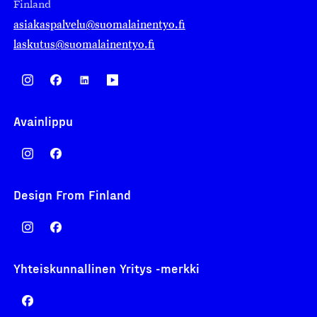
Finland
asiakaspalvelu@suomalainentyo.fi
laskutus@suomalainentyo.fi
Avainlippu
Design From Finland
Yhteiskunnallinen Yritys -merkki