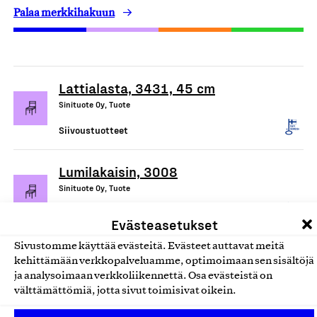
Palaa merkkihakuun
Lattialasta, 3431, 45 cm
Sinituote Oy, Tuote
Siivoustuotteet
Lumilakaisin, 3008
Sinituote Oy, Tuote
Siivoustuotteet
Evästeasetukset
Sivustomme käyttää evästeitä. Evästeet auttavat meitä
Mainio pesuaineet ihon ja kodin
kehittämään verkkopalveluamme, optimoimaan sen sisältöjä
puhdistukseen
ja analysoimaan verkkoliikennettä. Osa evästeistä on
välttämättömiä, jotta sivut toimisivat oikein.
Hamina Handmade Oy, Tuote
Siivoustuotteet