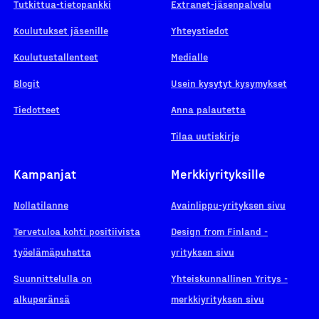
Tutkittua-tietopankki
Extranet-jäsenpalvelu
Koulutukset jäsenille
Yhteystiedot
Koulutustallenteet
Medialle
Blogit
Usein kysytyt kysymykset
Tiedotteet
Anna palautetta
Tilaa uutiskirje
Kampanjat
Merkkiyrityksille
Nollatilanne
Avainlippu-yrityksen sivu
Tervetuloa kohti positiivista
Design from Finland -
työelämäpuhetta
yrityksen sivu
Suunnittelulla on
Yhteiskunnallinen Yritys -
alkuperänsä
merkkiyrityksen sivu