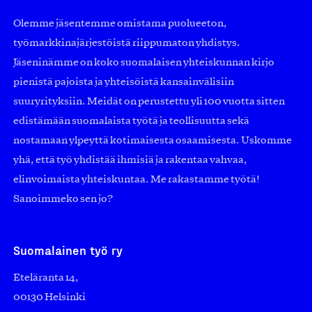
Olemme jäsentemme omistama puolueeton,
työmarkkinajärjestöistä riippumaton yhdistys.
Jäseninämme on koko suomalaisen yhteiskunnan kirjo
pienistä pajoista ja yhteisöistä kansainvälisiin
suuryrityksiin. Meidät on perustettu yli 100 vuotta sitten
edistämään suomalaista työtä ja teollisuutta sekä
nostamaan ylpeyttä kotimaisesta osaamisesta. Uskomme
yhä, että työ yhdistää ihmisiä ja rakentaa vahvaa,
elinvoimaista yhteiskuntaa. Me rakastamme työtä!
Sanoimmeko sen jo?
Suomalainen työ ry
Eteläranta 14,
00130 Helsinki