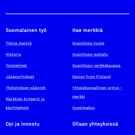
Suomalainen työ
Hae merkkiä
Tietoa meistä
Avainlippu-tuote
Historia
Avainlippu-palvelu
Toimielimet
Avainlippu-verkkokauppa
Jäsenyritykset
Design from Finland
Yhdistyksen säännöt
Yhteiskunnallinen yritys -
merkki
Merkkien kriteerit ja
käyttöehdot
Vuosimaksu
Opi ja innostu
Ollaan yhteyksissä