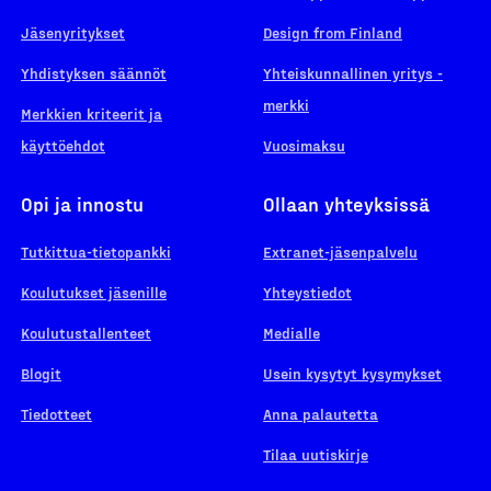
Jäsenyritykset
Design from Finland
Yhdistyksen säännöt
Yhteiskunnallinen yritys -
merkki
Merkkien kriteerit ja
käyttöehdot
Vuosimaksu
Opi ja innostu
Ollaan yhteyksissä
Tutkittua-tietopankki
Extranet-jäsenpalvelu
Koulutukset jäsenille
Yhteystiedot
Koulutustallenteet
Medialle
Blogit
Usein kysytyt kysymykset
Tiedotteet
Anna palautetta
Tilaa uutiskirje