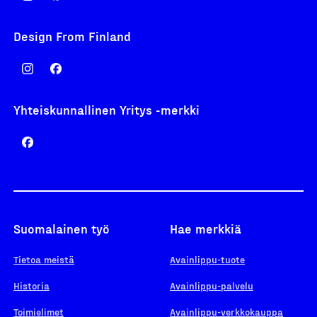
Design From Finland
Yhteiskunnallinen Yritys -merkki
Suomalainen työ
Hae merkkiä
Tietoa meistä
Avainlippu-tuote
Historia
Avainlippu-palvelu
Toimielimet
Avainlippu-verkkokauppa