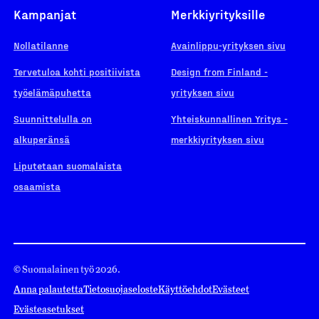
Kampanjat
Merkkiyrityksille
Nollatilanne
Avainlippu-yrityksen sivu
Tervetuloa kohti positiivista
Design from Finland -
työelämäpuhetta
yrityksen sivu
Suunnittelulla on
Yhteiskunnallinen Yritys -
alkuperänsä
merkkiyrityksen sivu
Liputetaan suomalaista
osaamista
© Suomalainen työ 2026.
Anna palautetta
Tietosuojaseloste
Käyttöehdot
Evästeet
Evästeasetukset