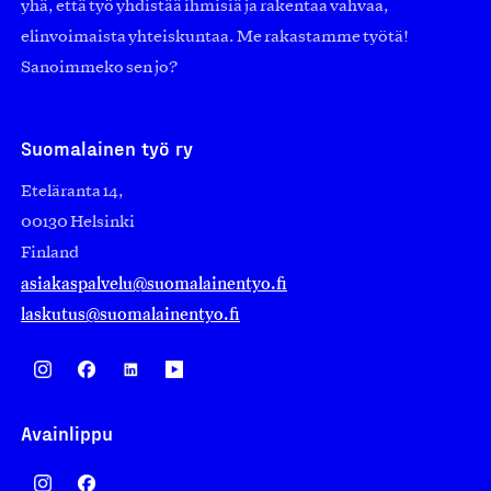
yhä, että työ yhdistää ihmisiä ja rakentaa vahvaa,
elinvoimaista yhteiskuntaa. Me rakastamme työtä!
Sanoimmeko sen jo?
Suomalainen työ ry
Eteläranta 14,
00130 Helsinki
Finland
asiakaspalvelu@suomalainentyo.fi
laskutus@suomalainentyo.fi
Avainlippu