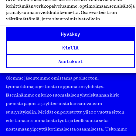
Sivustomme käyttää evästeitä. Evästeet auttavat meitä
Studio Sinua Oy, Tuote
kehittämään verkkopalveluamme, optimoimaan sen sisältöjä
Kellot ja korut
ja analysoimaan verkkoliikennettä. Osa evästeistä on
välttämättömiä, jotta sivut toimisivat oikein.
Hyväksy
Kiellä
Asetukset
Olemme jäsentemme omistama puolueeton,
työmarkkinajärjestöistä riippumaton yhdistys.
Jäseninämme on koko suomalaisen yhteiskunnan kirjo
pienistä pajoista ja yhteisöistä kansainvälisiin
suuryrityksiin. Meidät on perustettu yli 100 vuotta sitten
edistämään suomalaista työtä ja teollisuutta sekä
nostamaan ylpeyttä kotimaisesta osaamisesta. Uskomme