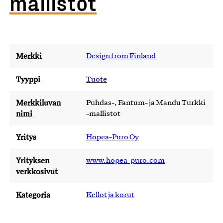
mallistot
Merkki
Design from Finland
Tyyppi
Tuote
Merkkiluvan
Puhdas-, Fantum- ja Mandu Turkki
nimi
-mallistot
Yritys
Hopea-Puro Oy
Yrityksen
www.hopea-puro.com
verkkosivut
Kategoria
Kellot ja korut