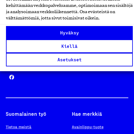
Avainlippu
kehittämään verkkopalveluamme, optimoimaan sen sisältöjä
ja analysoimaan verkkoliikennettä. Osa evästeistä on
välttämättömiä, jotta sivut toimisivat oikein.
Design From Finland
Hyväksy
Kiellä
Asetukset
Yhteiskunnallinen Yritys -merkki
Suomalainen työ
Hae merkkiä
Tietoa meistä
Avainlippu-tuote