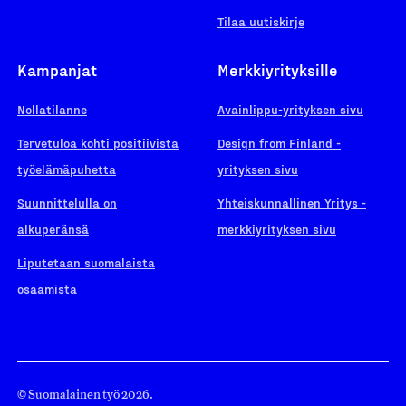
Tilaa uutiskirje
Kampanjat
Merkkiyrityksille
Nollatilanne
Avainlippu-yrityksen sivu
Tervetuloa kohti positiivista
Design from Finland -
työelämäpuhetta
yrityksen sivu
Suunnittelulla on
Yhteiskunnallinen Yritys -
alkuperänsä
merkkiyrityksen sivu
Liputetaan suomalaista
osaamista
© Suomalainen työ 2026.