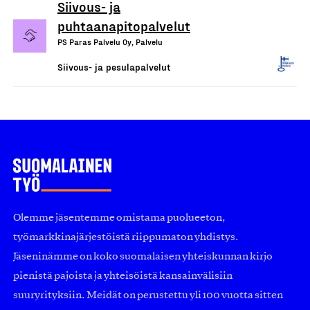
Siivous- ja
puhtaanapitopalvelut
PS Paras Palvelu Oy, Palvelu
Siivous- ja pesulapalvelut
Olemme jäsentemme omistama puolueeton,
työmarkkinajärjestöistä riippumaton yhdistys.
Jäseninämme on koko suomalaisen yhteiskunnan kirjo
pienistä pajoista ja yhteisöistä kansainvälisiin
suuryrityksiin. Meidät on perustettu yli 100 vuotta sitten