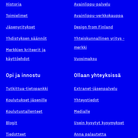
Historia
Avainlippu-palvelu
Toimielimet
Avainlippu-verkkokauppa
Jäsenyritykset
Design from Finland
Yhdistyksen säännöt
Yhteiskunnallinen yritys -
merkki
Merkkien kriteerit ja
käyttöehdot
Vuosimaksu
Opi ja innostu
Ollaan yhteyksissä
Tutkittua-tietopankki
Extranet-jäsenpalvelu
Koulutukset jäsenille
Yhteystiedot
Koulutustallenteet
Medialle
Blogit
Usein kysytyt kysymykset
Tiedotteet
Anna palautetta