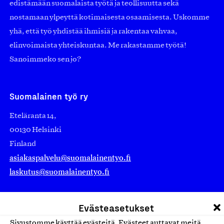
edistämään suomalaista työtä ja teollisuutta sekä
nostamaan ylpeyttä kotimaisesta osaamisesta. Uskomme
yhä, että työ yhdistää ihmisiä ja rakentaa vahvaa,
elinvoimaista yhteiskuntaa. Me rakastamme työtä!
Sanoimmeko sen jo?
Suomalainen työ ry
Eteläranta 14,
00130 Helsinki
Finland
asiakaspalvelu@suomalainentyo.fi
laskutus@suomalainentyo.fi
Evästeasetukset
Sivustomme käyttää evästeitä. Evästeet auttavat meitä