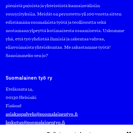
pienistä pajoista ja yhteisöistä kansainvälisiin
suuryrityksiin. Meidät on perustettu yli 100 vuotta sitten
edistämään suomalaista työtä ja teollisuutta sekä
nostamaan ylpeyttä kotimaisesta osaamisesta. Uskomme
yhä, että työ yhdistää ihmisiä ja rakentaa vahvaa,
elinvoimaista yhteiskuntaa. Me rakastamme työtä!
Sanoimmeko sen jo?
Suomalainen työ ry
Eteläranta 14,
00130 Helsinki
Finland
asiakaspalvelu@suomalainentyo.fi
laskutus@suomalainentyo.fi