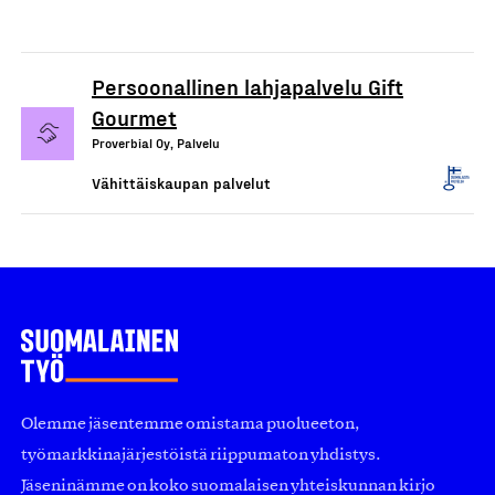
Persoonallinen lahjapalvelu Gift
Gourmet
Proverbial Oy, Palvelu
Vähittäiskaupan palvelut
Olemme jäsentemme omistama puolueeton,
työmarkkinajärjestöistä riippumaton yhdistys.
Jäseninämme on koko suomalaisen yhteiskunnan kirjo