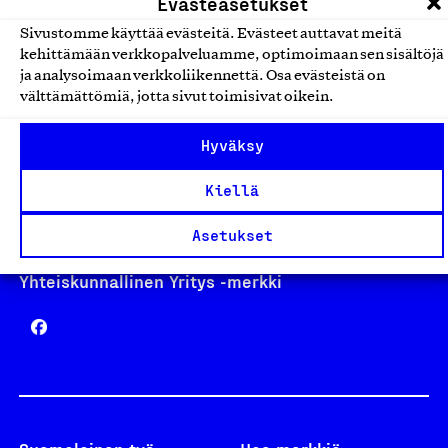
Evästeasetukset
Sivustomme käyttää evästeitä. Evästeet auttavat meitä
kehittämään verkkopalveluamme, optimoimaan sen sisältöjä
Avainlippu
ja analysoimaan verkkoliikennettä. Osa evästeistä on
välttämättömiä, jotta sivut toimisivat oikein.
Hyväksy
Design From Finland
Kiellä
Asetukset
Yhteiskunnallinen Yritys -merkki