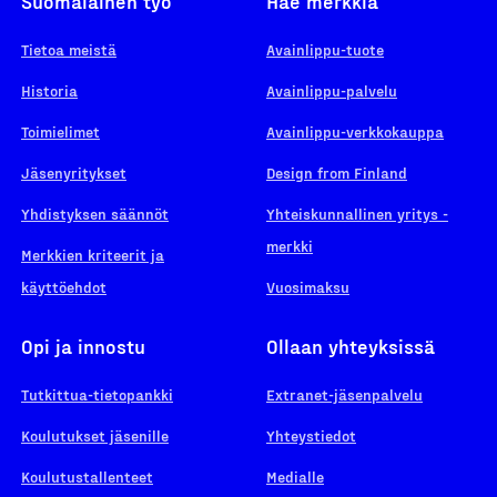
Suomalainen työ
Hae merkkiä
Tietoa meistä
Avainlippu-tuote
Historia
Avainlippu-palvelu
Toimielimet
Avainlippu-verkkokauppa
Jäsenyritykset
Design from Finland
Yhdistyksen säännöt
Yhteiskunnallinen yritys -
merkki
Merkkien kriteerit ja
käyttöehdot
Vuosimaksu
Opi ja innostu
Ollaan yhteyksissä
Tutkittua-tietopankki
Extranet-jäsenpalvelu
Koulutukset jäsenille
Yhteystiedot
Koulutustallenteet
Medialle