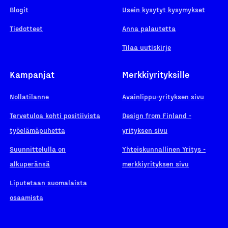
Blogit
Usein kysytyt kysymykset
Tiedotteet
Anna palautetta
Tilaa uutiskirje
Kampanjat
Merkkiyrityksille
Nollatilanne
Avainlippu-yrityksen sivu
Tervetuloa kohti positiivista
Design from Finland -
työelämäpuhetta
yrityksen sivu
Suunnittelulla on
Yhteiskunnallinen Yritys -
alkuperänsä
merkkiyrityksen sivu
Liputetaan suomalaista
osaamista