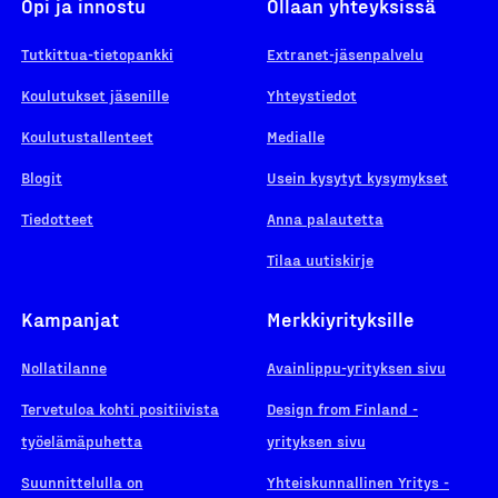
Opi ja innostu
Ollaan yhteyksissä
Tutkittua-tietopankki
Extranet-jäsenpalvelu
Koulutukset jäsenille
Yhteystiedot
Koulutustallenteet
Medialle
Blogit
Usein kysytyt kysymykset
Tiedotteet
Anna palautetta
Tilaa uutiskirje
Kampanjat
Merkkiyrityksille
Nollatilanne
Avainlippu-yrityksen sivu
Tervetuloa kohti positiivista
Design from Finland -
työelämäpuhetta
yrityksen sivu
Suunnittelulla on
Yhteiskunnallinen Yritys -