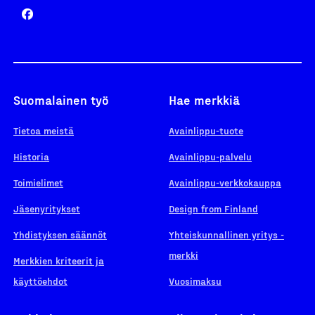
Suomalainen työ
Hae merkkiä
Tietoa meistä
Avainlippu-tuote
Historia
Avainlippu-palvelu
Toimielimet
Avainlippu-verkkokauppa
Jäsenyritykset
Design from Finland
Yhdistyksen säännöt
Yhteiskunnallinen yritys -
merkki
Merkkien kriteerit ja
käyttöehdot
Vuosimaksu