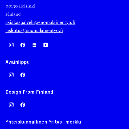
00130 Helsinki
Finland
asiakaspalvelu@suomalainentyo.fi
laskutus@suomalainentyo.fi
Avainlippu
Design From Finland
Yhteiskunnallinen Yritys -merkki