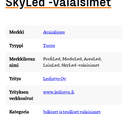
SkyLed -valaisimet
Merkki
Avainlippu
Tyyppi
Tuote
Merkkiluvan
ProfiLed, ModuLed, AreaLed,
nimi
LainLed, SkyLed -valaisimet
Yritys
Ledistys Oy
Yrityksen
www.ledistys.fi
verkkosivut
Kategoria
Julkiset ja teolliset valaisimet