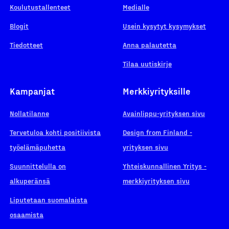
Koulutustallenteet
Medialle
Blogit
Usein kysytyt kysymykset
Tiedotteet
Anna palautetta
Tilaa uutiskirje
Kampanjat
Merkkiyrityksille
Nollatilanne
Avainlippu-yrityksen sivu
Tervetuloa kohti positiivista
Design from Finland -
työelämäpuhetta
yrityksen sivu
Suunnittelulla on
Yhteiskunnallinen Yritys -
alkuperänsä
merkkiyrityksen sivu
Liputetaan suomalaista
osaamista