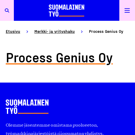
Etusivu
Merkki- ja yrityshaku
Process Genius Oy
Process Genius Oy
Olemme jäsentemme omistama puolueeton,
työmarkkinajärjestöistä riippumaton yhdistys.