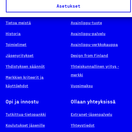
Asetukset
Suomalainen työ
Hae merkkiä
Tietoa meistä
Avainlippu-tuote
Historia
Avainlippu-palvelu
Toimielimet
Avainlippu-verkkokauppa
Jäsenyritykset
Design from Finland
Yhdistyksen säännöt
Yhteiskunnallinen yritys -
merkki
Merkkien kriteerit ja
käyttöehdot
Vuosimaksu
Opi ja innostu
Ollaan yhteyksissä
Tutkittua-tietopankki
Extranet-jäsenpalvelu
Koulutukset jäsenille
Yhteystiedot