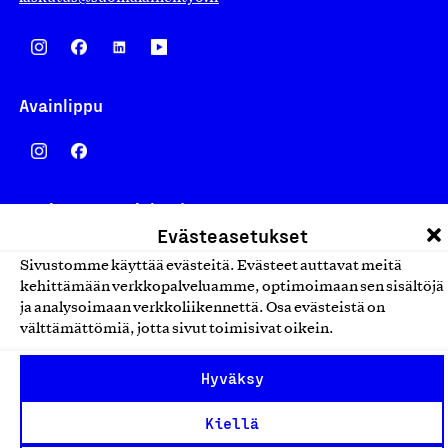
Avainlippu
Design From Finland
Evästeasetukset
Sivustomme käyttää evästeitä. Evästeet auttavat meitä
kehittämään verkkopalveluamme, optimoimaan sen sisältöjä
ja analysoimaan verkkoliikennettä. Osa evästeistä on
Yhteiskunnallinen Yritys -merkki
välttämättömiä, jotta sivut toimisivat oikein.
Hyväksy
Kiellä