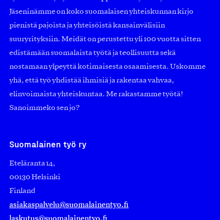
Jäseninämme on koko suomalaisen yhteiskunnan kirjo
pienistä pajoista ja yhteisöistä kansainvälisiin
suuryrityksiin. Meidät on perustettu yli 100 vuotta sitten
edistämään suomalaista työtä ja teollisuutta sekä
nostamaan ylpeyttä kotimaisesta osaamisesta. Uskomme
yhä, että työ yhdistää ihmisiä ja rakentaa vahvaa,
elinvoimaista yhteiskuntaa. Me rakastamme työtä!
Sanoimmeko sen jo?
Suomalainen työ ry
Eteläranta 14,
00130 Helsinki
Finland
asiakaspalvelu@suomalainentyo.fi
laskutus@suomalainentyo.fi