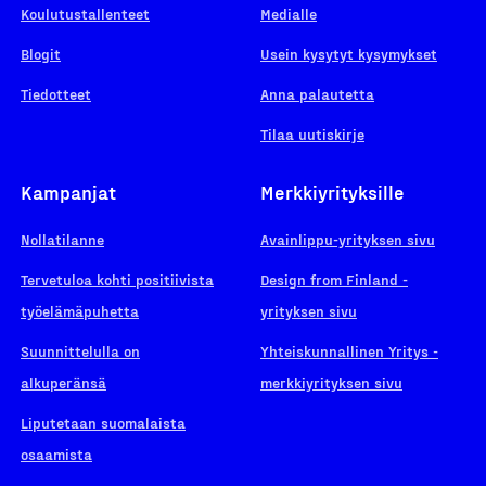
Koulutustallenteet
Medialle
Blogit
Usein kysytyt kysymykset
Tiedotteet
Anna palautetta
Tilaa uutiskirje
Kampanjat
Merkkiyrityksille
Nollatilanne
Avainlippu-yrityksen sivu
Tervetuloa kohti positiivista
Design from Finland -
työelämäpuhetta
yrityksen sivu
Suunnittelulla on
Yhteiskunnallinen Yritys -
alkuperänsä
merkkiyrityksen sivu
Liputetaan suomalaista
osaamista