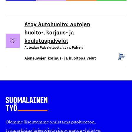
Atoy Autohuolto: autojen
huolto-, korjaus- ja
koulutuspalvelut
Autoalan Palvelutuottajat ry, Palvelu
Ajoneuvojen korjaus- ja huoltopalvelut
Olemme jäsentemme omistama puolueeton,
työmarkkinajärjestöistä riippumaton yhdistys.