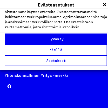
Evästeasetukset
Sivustomme käyttää evästeitä. Evästeet auttavat meitä
kehittämään verkkopalveluamme, optimoimaan sen sisältöjä
ja analysoimaan verkkoliikennettä. Osa evästeistä on
Avainlippu
välttämättömiä, jotta sivut toimisivat oikein.
Hyväksy
Design From Finland
Kiellä
Asetukset
Yhteiskunnallinen Yritys -merkki