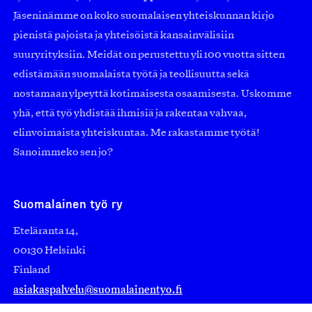
Jäseninämme on koko suomalaisen yhteiskunnan kirjo
pienistä pajoista ja yhteisöistä kansainvälisiin
suuryrityksiin. Meidät on perustettu yli 100 vuotta sitten
edistämään suomalaista työtä ja teollisuutta sekä
nostamaan ylpeyttä kotimaisesta osaamisesta. Uskomme
yhä, että työ yhdistää ihmisiä ja rakentaa vahvaa,
elinvoimaista yhteiskuntaa. Me rakastamme työtä!
Sanoimmeko sen jo?
Suomalainen työ ry
Eteläranta 14,
00130 Helsinki
Finland
asiakaspalvelu@suomalainentyo.fi
laskutus@suomalainentyo.fi