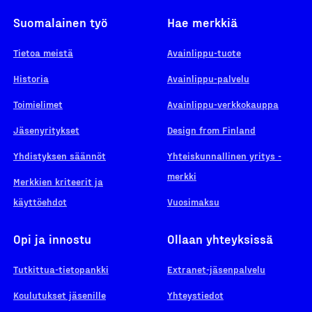
Suomalainen työ
Hae merkkiä
Tietoa meistä
Avainlippu-tuote
Historia
Avainlippu-palvelu
Toimielimet
Avainlippu-verkkokauppa
Jäsenyritykset
Design from Finland
Yhdistyksen säännöt
Yhteiskunnallinen yritys -
merkki
Merkkien kriteerit ja
käyttöehdot
Vuosimaksu
Opi ja innostu
Ollaan yhteyksissä
Tutkittua-tietopankki
Extranet-jäsenpalvelu
Koulutukset jäsenille
Yhteystiedot