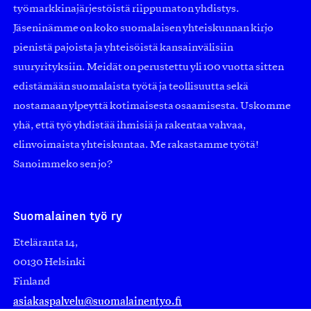
työmarkkinajärjestöistä riippumaton yhdistys.
Jäseninämme on koko suomalaisen yhteiskunnan kirjo
pienistä pajoista ja yhteisöistä kansainvälisiin
suuryrityksiin. Meidät on perustettu yli 100 vuotta sitten
edistämään suomalaista työtä ja teollisuutta sekä
nostamaan ylpeyttä kotimaisesta osaamisesta. Uskomme
yhä, että työ yhdistää ihmisiä ja rakentaa vahvaa,
elinvoimaista yhteiskuntaa. Me rakastamme työtä!
Sanoimmeko sen jo?
Suomalainen työ ry
Eteläranta 14,
00130 Helsinki
Finland
asiakaspalvelu@suomalainentyo.fi