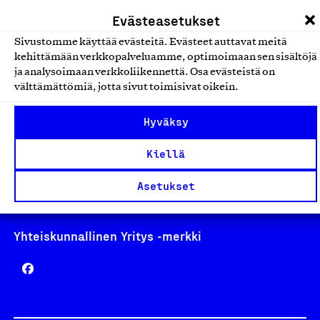
laskutus@suomalainentyo.fi
Evästeasetukset
Sivustomme käyttää evästeitä. Evästeet auttavat meitä
kehittämään verkkopalveluamme, optimoimaan sen sisältöjä
ja analysoimaan verkkoliikennettä. Osa evästeistä on
Avainlippu
välttämättömiä, jotta sivut toimisivat oikein.
Hyväksy
Kiellä
Design From Finland
Asetukset
Yhteiskunnallinen Yritys -merkki