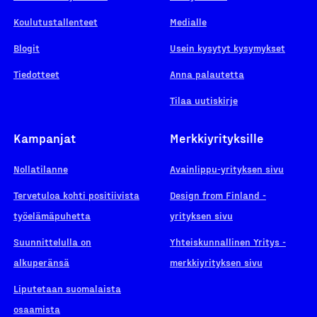
Koulutustallenteet
Medialle
Blogit
Usein kysytyt kysymykset
Tiedotteet
Anna palautetta
Tilaa uutiskirje
Kampanjat
Merkkiyrityksille
Nollatilanne
Avainlippu-yrityksen sivu
Tervetuloa kohti positiivista
Design from Finland -
työelämäpuhetta
yrityksen sivu
Suunnittelulla on
Yhteiskunnallinen Yritys -
alkuperänsä
merkkiyrityksen sivu
Liputetaan suomalaista
osaamista