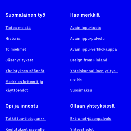
Suomalainen työ
Hae merkkiä
Tietoa meistä
Avainlippu-tuote
Historia
Avainlippu-palvelu
Toimielimet
Avainlippu-verkkokauppa
Jäsenyritykset
Design from Finland
Yhdistyksen säännöt
Yhteiskunnallinen yritys -
merkki
Merkkien kriteerit ja
käyttöehdot
Vuosimaksu
Opi ja innostu
Ollaan yhteyksissä
Tutkittua-tietopankki
Extranet-jäsenpalvelu
Koulutukset jäsenille
Yhteystiedot