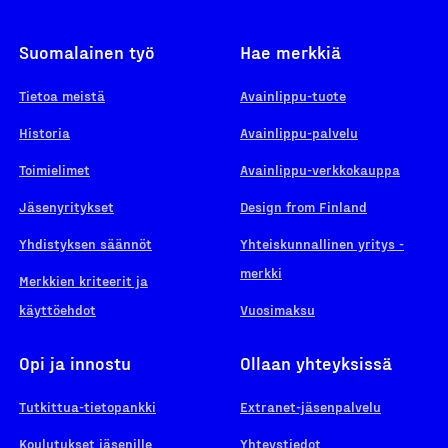
Suomalainen työ
Hae merkkiä
Tietoa meistä
Avainlippu-tuote
Historia
Avainlippu-palvelu
Toimielimet
Avainlippu-verkkokauppa
Jäsenyritykset
Design from Finland
Yhdistyksen säännöt
Yhteiskunnallinen yritys -
merkki
Merkkien kriteerit ja
käyttöehdot
Vuosimaksu
Opi ja innostu
Ollaan yhteyksissä
Tutkittua-tietopankki
Extranet-jäsenpalvelu
Koulutukset jäsenille
Yhteystiedot