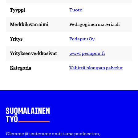
Tyyppi
Tuote
Merkkiluvan nimi
Pedagoginen materiaali
Yritys
Pedapuu Oy
Yrityksen verkkosivut
www.pedapuu.fi
Kategoria
Vähittäiskaupan palvelut
Olemme jäsentemme omistama puolueeton,