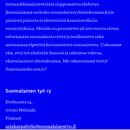
työmarkkinajärjestöistä riippumaton yhdistys.
Jäseninämme on koko suomalaisen yhteiskunnan kirjo
pienistä pajoista ja yhteisöistä kansainvälisiin
suuryrityksiin. Meidät on perustettu yli 100 vuotta sitten
edistämään suomalaista työtä ja teollisuutta sekä
nostamaan ylpeyttä kotimaisesta osaamisesta. Uskomme
yhä, että työ yhdistää ihmisiä ja rakentaa vahvaa,
elinvoimaista yhteiskuntaa. Me rakastamme työtä!
Sanoimmeko sen jo?
Suomalainen työ ry
Eteläranta 14,
00130 Helsinki
Finland
asiakaspalvelu@suomalainentyo.fi