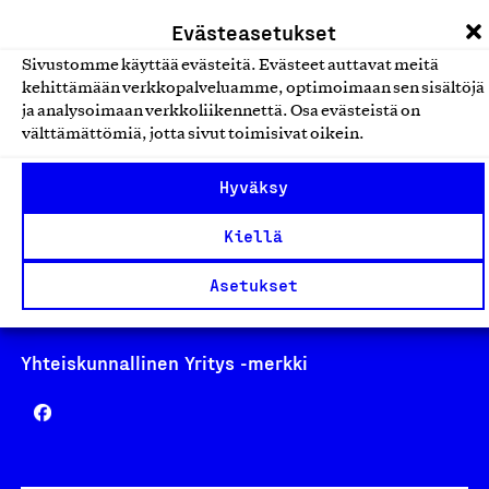
laskutus@suomalainentyo.fi
Evästeasetukset
Sivustomme käyttää evästeitä. Evästeet auttavat meitä
kehittämään verkkopalveluamme, optimoimaan sen sisältöjä
ja analysoimaan verkkoliikennettä. Osa evästeistä on
Avainlippu
välttämättömiä, jotta sivut toimisivat oikein.
Hyväksy
Kiellä
Design From Finland
Asetukset
Yhteiskunnallinen Yritys -merkki