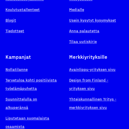
Koulutustallenteet
Medialle
Blogit
Usein kysytyt kysymykset
Tiedotteet
Anna palautetta
Tilaa uutiskirje
Kampanjat
Merkkiyrityksille
Nollatilanne
Avainlippu-yrityksen sivu
Tervetuloa kohti positiivista
Design from Finland -
työelämäpuhetta
yrityksen sivu
Suunnittelulla on
Yhteiskunnallinen Yritys -
alkuperänsä
merkkiyrityksen sivu
Liputetaan suomalaista
osaamista