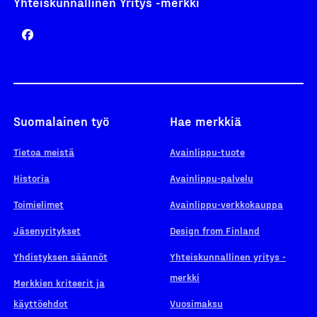
Yhteiskunnallinen Yritys -merkki
Suomalainen työ
Hae merkkiä
Tietoa meistä
Avainlippu-tuote
Historia
Avainlippu-palvelu
Toimielimet
Avainlippu-verkkokauppa
Jäsenyritykset
Design from Finland
Yhdistyksen säännöt
Yhteiskunnallinen yritys -
merkki
Merkkien kriteerit ja
käyttöehdot
Vuosimaksu