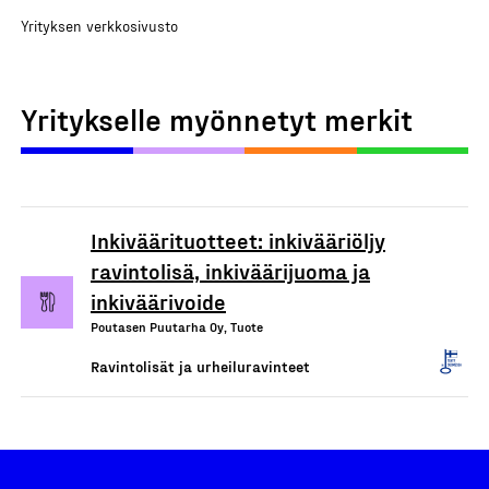
Yrityksen verkkosivusto
Yritykselle myönnetyt merkit
Inkiväärituotteet: inkivääriöljy
ravintolisä, inkiväärijuoma ja
inkiväärivoide
Poutasen Puutarha Oy, Tuote
Ravintolisät ja urheiluravinteet