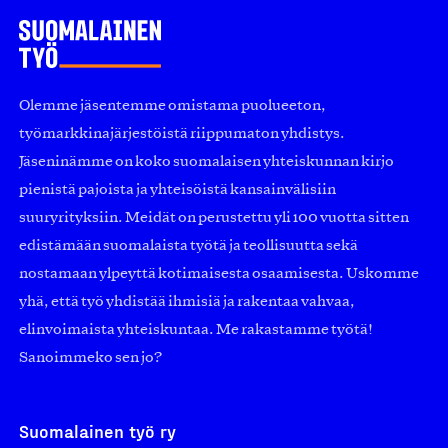
Olemme jäsentemme omistama puolueeton,
työmarkkinajärjestöistä riippumaton yhdistys.
Jäseninämme on koko suomalaisen yhteiskunnan kirjo
pienistä pajoista ja yhteisöistä kansainvälisiin
suuryrityksiin. Meidät on perustettu yli 100 vuotta sitten
edistämään suomalaista työtä ja teollisuutta sekä
nostamaan ylpeyttä kotimaisesta osaamisesta. Uskomme
yhä, että työ yhdistää ihmisiä ja rakentaa vahvaa,
elinvoimaista yhteiskuntaa. Me rakastamme työtä!
Sanoimmeko sen jo?
Suomalainen työ ry