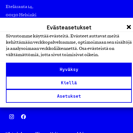
Eteläranta 14,
00130 Helsinki
Finland
Evästeasetukset
asiakaspalvelu@suomalainentyo.fi
Sivustomme käyttää evästeitä. Evästeet auttavat meitä
laskutus@suomalainentyo.fi
kehittämään verkkopalveluamme, optimoimaan sen sisältöjä
ja analysoimaan verkkoliikennettä. Osa evästeistä on
välttämättömiä, jotta sivut toimisivat oikein.
Hyväksy
Avainlippu
Kiellä
Asetukset
Design From Finland