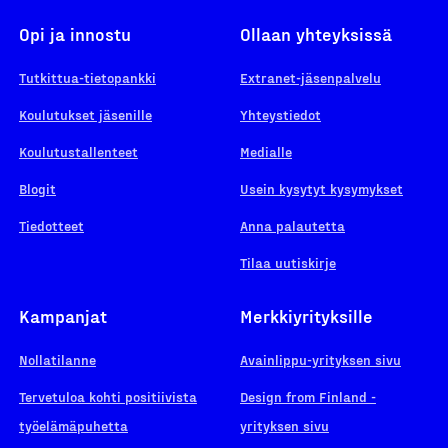
Opi ja innostu
Ollaan yhteyksissä
Tutkittua-tietopankki
Extranet-jäsenpalvelu
Koulutukset jäsenille
Yhteystiedot
Koulutustallenteet
Medialle
Blogit
Usein kysytyt kysymykset
Tiedotteet
Anna palautetta
Tilaa uutiskirje
Kampanjat
Merkkiyrityksille
Nollatilanne
Avainlippu-yrityksen sivu
Tervetuloa kohti positiivista
Design from Finland -
työelämäpuhetta
yrityksen sivu