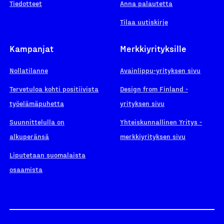
Tiedotteet
Anna palautetta
Tilaa uutiskirje
Kampanjat
Merkkiyrityksille
Nollatilanne
Avainlippu-yrityksen sivu
Tervetuloa kohti positiivista
Design from Finland -
työelämäpuhetta
yrityksen sivu
Suunnittelulla on
Yhteiskunnallinen Yritys -
alkuperänsä
merkkiyrityksen sivu
Liputetaan suomalaista
osaamista