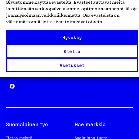
Sivustomme käyttää evästeitä. Evästeet auttavat meitä
Avainlippu
kehittämään verkkopalveluamme, optimoimaan sen sisältöjä
ja analysoimaan verkkoliikennettä. Osa evästeistä on
välttämättömiä, jotta sivut toimisivat oikein.
Hyväksy
Design From Finland
Kiellä
Asetukset
Yhteiskunnallinen Yritys -merkki
Suomalainen työ
Hae merkkiä
Tietoa meistä
Avainlippu-tuote