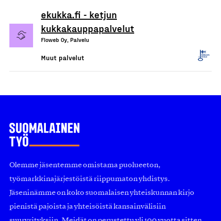
ekukka.fi - ketjun
kukkakauppapalvelut
Floweb Oy, Palvelu
Muut palvelut
Olemme jäsentemme omistama puolueeton,
työmarkkinajärjestöistä riippumaton yhdistys.
Jäseninämme on koko suomalaisen yhteiskunnan kirjo
pienistä pajoista ja yhteisöistä kansainvälisiin
suuryrityksiin. Meidät on perustettu yli 100 vuotta sitten