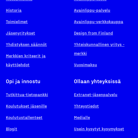
Historia
Avainlippu-palvelu
Toimielimet
Avainlippu-verkkokauppa
Jäsenyritykset
Design from Finland
Yhdistyksen säännöt
Yhteiskunnallinen yritys -
merkki
Merkkien kriteerit ja
käyttöehdot
Vuosimaksu
Opi ja innostu
Ollaan yhteyksissä
Tutkittua-tietopankki
Extranet-jäsenpalvelu
Koulutukset jäsenille
Yhteystiedot
Koulutustallenteet
Medialle
Blogit
Usein kysytyt kysymykset