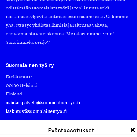
edistämään suomalaista työtä ja teollisuutta sekä
nostamaan ylpeyttä kotimaisesta osaamisesta. Uskomme
yhä, että työ yhdistää ihmisiä ja rakentaa vahvaa,
elinvoimaista yhteiskuntaa. Me rakastamme työtä!
Sanoimmeko sen jo?
Suomalainen työ ry
Eteläranta 14,
00130 Helsinki
Finland
asiakaspalvelu@suomalainentyo.fi
laskutus@suomalainentyo.fi
Evästeasetukset