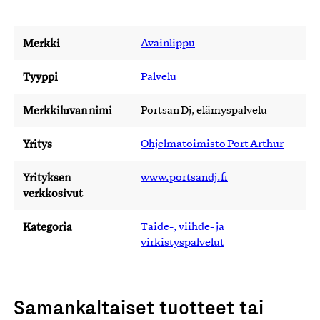
Merkki
Avainlippu
Tyyppi
Palvelu
Merkkiluvan nimi
Portsan Dj, elämyspalvelu
Yritys
Ohjelmatoimisto Port Arthur
Yrityksen
www.portsandj.fi
verkkosivut
Kategoria
Taide-, viihde- ja
virkistyspalvelut
Samankaltaiset tuotteet tai