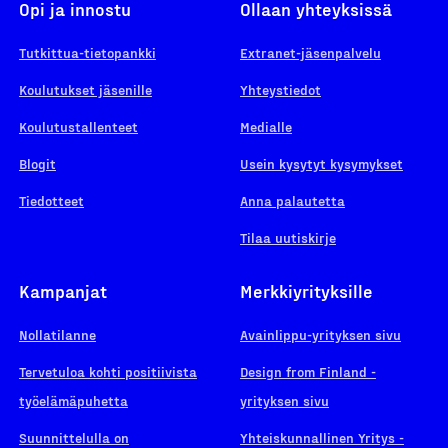
Opi ja innostu
Ollaan yhteyksissä
Tutkittua-tietopankki
Extranet-jäsenpalvelu
Koulutukset jäsenille
Yhteystiedot
Koulutustallenteet
Medialle
Blogit
Usein kysytyt kysymykset
Tiedotteet
Anna palautetta
Tilaa uutiskirje
Kampanjat
Merkkiyrityksille
Nollatilanne
Avainlippu-yrityksen sivu
Tervetuloa kohti positiivista
Design from Finland -
työelämäpuhetta
yrityksen sivu
Suunnittelulla on
Yhteiskunnallinen Yritys -