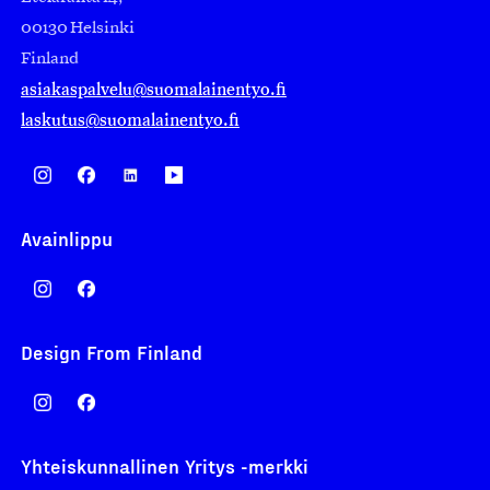
00130 Helsinki
Finland
asiakaspalvelu@suomalainentyo.fi
laskutus@suomalainentyo.fi
Avainlippu
Design From Finland
Yhteiskunnallinen Yritys -merkki