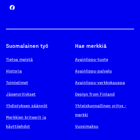
Suomalainen työ
Hae merkkiä
Tietoa meistä
Avainlippu-tuote
Historia
Avainlippu-palvelu
Toimielimet
Avainlippu-verkkokauppa
Jäsenyritykset
Design from Finland
Yhdistyksen säännöt
Yhteiskunnallinen yritys -
merkki
Merkkien kriteerit ja
käyttöehdot
Vuosimaksu