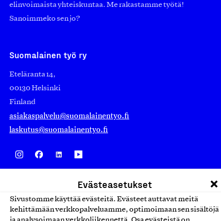
elinvoimaista yhteiskuntaa. Me rakastamme työtä!
Sanoimmeko sen jo?
Suomalainen työ ry
Eteläranta 14,
00130 Helsinki
Finland
asiakaspalvelu@suomalainentyo.fi
laskutus@suomalainentyo.fi
Avainlippu
Evästeasetukset
Sivustomme käyttää evästeitä. Evästeet auttavat meitä
kehittämään verkkopalveluamme, optimoimaan sen sisältöjä
ja analysoimaan verkkoliikennettä. Osa evästeistä on