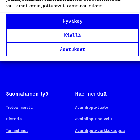
välttämättömiä, jotta sivut toimisivat oikein.
Design From Finland
Hyväksy
Kiellä
Yhteiskunnallinen Yritys -merkki
Asetukset
Suomalainen työ
Hae merkkiä
Tietoa meistä
Avainlippu-tuote
Historia
Avainlippu-palvelu
Toimielimet
Avainlippu-verkkokauppa