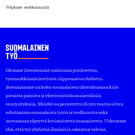
Yrityksen verkkosivusto
Olemme jäsentemme omistama puolueeton,
työmarkkinajärjestöistä riippumaton yhdistys.
Jäseninämme on koko suomalaisen yhteiskunnan kirjo
pienistä pajoista ja yhteisöistä kansainvälisiin
suuryrityksiin. Meidät on perustettu yli 100 vuotta sitten
edistämään suomalaista työtä ja teollisuutta sekä
nostamaan ylpeyttä kotimaisesta osaamisesta. Uskomme
yhä, että työ yhdistää ihmisiä ja rakentaa vahvaa,