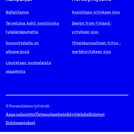
Nollatilanne
Avainlippu-yrityksen sivu
Tervetuloa kohti positiivista
Design from Finland -
työelämäpuhetta
yrityksen sivu
Suunnittelulla on
Yhteiskunnallinen Yritys -
alkuperänsä
merkkiyrityksen sivu
Liputetaan suomalaista
osaamista
© Suomalainen työ 2026.
Anna palautetta
Tietosuojaseloste
Käyttöehdot
Evästeet
Evästeasetukset