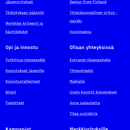
Jäsenyritykset
Design from Finland
Yhdistyksen säännöt
Yhteiskunnallinen yritys -
merkki
Merkkien kriteerit ja
käyttöehdot
Vuosimaksu
Opi ja innostu
Ollaan yhteyksissä
Tutkittua-tietopankki
Extranet-jäsenpalvelu
Koulutukset jäsenille
Yhteystiedot
Koulutustallenteet
Medialle
Blogit
Usein kysytyt kysymykset
Tiedotteet
Anna palautetta
Tilaa uutiskirje
Kampanjat
Merkkiyrityksille