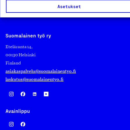
Asetukset
elinvoimaista yhteiskuntaa. Me rakastamme työtä!
Sanoimmeko sen jo?
Suomalainen työ ry
Eteläranta 14,
00130 Helsinki
Finland
asiakaspalvelu@suomalainentyo.fi
laskutus@suomalainentyo.fi
Avainlippu