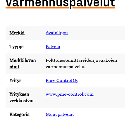
varmennuspalvelut
Merkki
Avainlippu
Tyyppi
Palvelu
Merkkiluvan
Polttonestemittareiden ja vaakojen
nimi
varmennuspalvelut
Yritys
Pme-Control Oy
Yrityksen
www.pme-control.com
verkkosivut
Kategoria
Muut palvelut