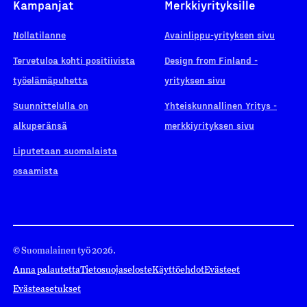
Kampanjat
Merkkiyrityksille
Nollatilanne
Avainlippu-yrityksen sivu
Tervetuloa kohti positiivista
Design from Finland -
työelämäpuhetta
yrityksen sivu
Suunnittelulla on
Yhteiskunnallinen Yritys -
alkuperänsä
merkkiyrityksen sivu
Liputetaan suomalaista
osaamista
© Suomalainen työ 2026.
Anna palautetta
Tietosuojaseloste
Käyttöehdot
Evästeet
Evästeasetukset