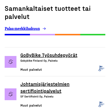
Samankaltaiset tuotteet tai
palvelut
Palaa merkkihakuun
GoByBike Työsuhdepyörät
Gobybike Finland Oy, Palvelu
Muut palvelut
Johtamisjärjestelmien
sertifiointipalvelut
SF Sertifiointi Oy, Palvelu
Muut palvelut