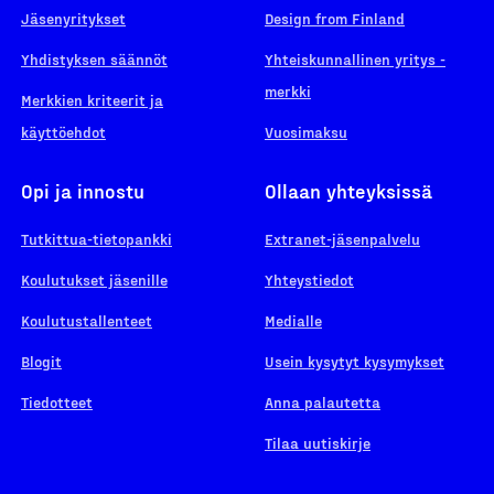
Jäsenyritykset
Design from Finland
Yhdistyksen säännöt
Yhteiskunnallinen yritys -
merkki
Merkkien kriteerit ja
käyttöehdot
Vuosimaksu
Opi ja innostu
Ollaan yhteyksissä
Tutkittua-tietopankki
Extranet-jäsenpalvelu
Koulutukset jäsenille
Yhteystiedot
Koulutustallenteet
Medialle
Blogit
Usein kysytyt kysymykset
Tiedotteet
Anna palautetta
Tilaa uutiskirje