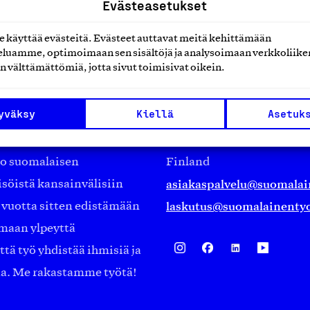
Evästeasetukset
käyttää evästeitä. Evästeet auttavat meitä kehittämään
luamme, optimoimaan sen sisältöjä ja analysoimaan verkkoliike
n välttämättömiä, jotta sivut toimisivat oikein.
Suomalainen työ ry
yväksy
Kiellä
Asetuk
Eteläranta 14,
työmarkkinajärjestöistä
00130 Helsinki
ko suomalaisen
Finland
asiakaspalvelu@suomalai
isöistä kansainvälisiin
laskutus@suomalainentyo
0 vuotta sitten edistämään
amaan ylpeyttä
ä työ yhdistää ihmisiä ja
aa. Me rakastamme työtä!