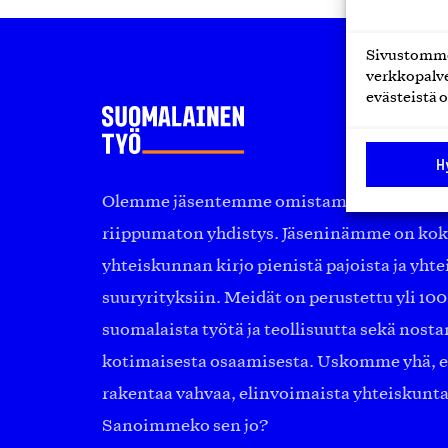
Sivustomme 
verkkopalve
evästeistä o
H
Olemme jäsentemme omistama puolueeton, 
riippumaton yhdistys. Jäseninämme on ko
yhteiskunnan kirjo pienistä pajoista ja yhte
suuryrityksiin. Meidät on perustettu yli 10
suomalaista työtä ja teollisuutta sekä nost
kotimaisesta osaamisesta. Uskomme yhä, ett
rakentaa vahvaa, elinvoimaista yhteiskunt
Sanoimmeko sen jo?