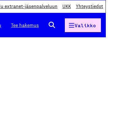
du extranet-jäsenpalveluun
UKK
Yhteystiedot
u
Tee hakemus
Valikko