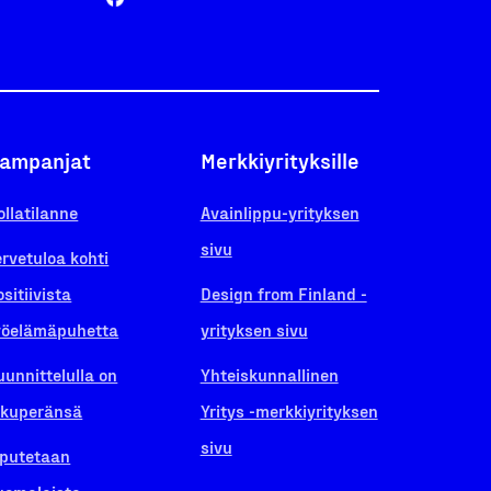
ampanjat
Merkkiyrityksille
ollatilanne
Avainlippu-yrityksen
sivu
ervetuloa kohti
ositiivista
Design from Finland -
yöelämäpuhetta
yrityksen sivu
uunnittelulla on
Yhteiskunnallinen
lkuperänsä
Yritys -merkkiyrityksen
sivu
iputetaan