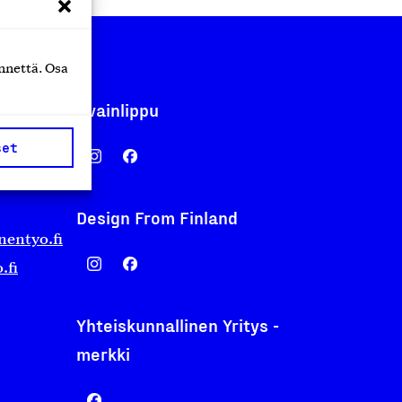
nnettä. Osa
Avainlippu
set
Design From Finland
nentyo.fi
.fi
Yhteiskunnallinen Yritys -
merkki