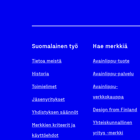
Suomalainen työ
Hae merkkiä
Tietoa meistä
Avainlippu-tuote
Historia
Avainlippu-palvelu
Toimielimet
Avainlippu-
verkkokauppa
Jäsenyritykset
Design from Finland
Yhdistyksen säännöt
Yhteiskunnallinen
Merkkien kriteerit ja
yritys -merkki
käyttöehdot