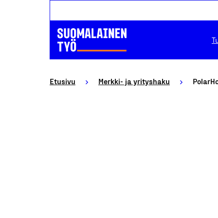
T
Etusivu
Merkki- ja yrityshaku
PolarH