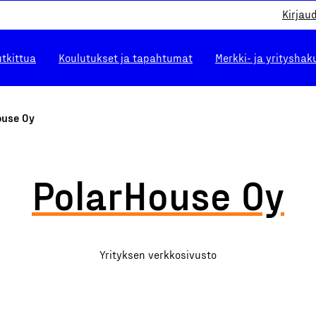
Kirjau
utkittua
Koulutukset ja tapahtumat
Merkki- ja yrityshak
ouse Oy
PolarHouse Oy
Yrityksen verkkosivusto