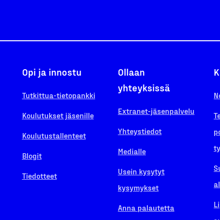
Opi ja innostu
Ollaan
K
yhteyksissä
Tutkittua-tietopankki
N
Extranet-jäsenpalvelu
Koulutukset jäsenille
T
Yhteystiedot
p
Koulutustallenteet
t
Medialle
Blogit
S
Usein kysytyt
Tiedotteet
a
kysymykset
L
Anna palautetta