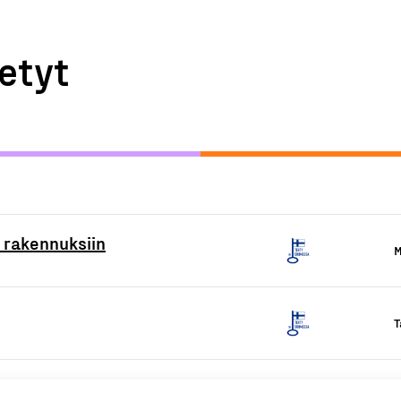
etyt
 rakennuksiin
M
T