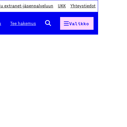
du extranet-jäsenpalveluun
UKK
Yhteystiedot
u
Tee hakemus
Valikko