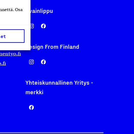
Avainlippu
nnettä. Osa
set
Design From Finland
nentyo.fi
.fi
Yhteiskunnallinen Yritys -
merkki