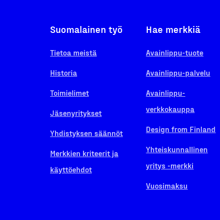
Suomalainen työ
Hae merkkiä
Tietoa meistä
Avainlippu-tuote
Historia
Avainlippu-palvelu
Toimielimet
Avainlippu-
verkkokauppa
Jäsenyritykset
Design from Finland
Yhdistyksen säännöt
Yhteiskunnallinen
Merkkien kriteerit ja
yritys -merkki
käyttöehdot
Vuosimaksu