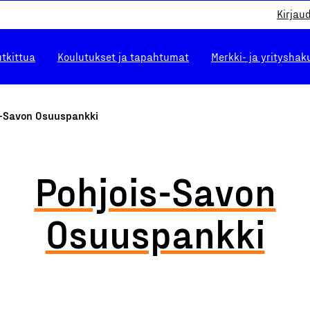
Kirjau
utkittua
Koulutukset ja tapahtumat
Merkki- ja yrityshak
s-Savon Osuuspankki
Pohjois-Savon
Osuuspankki