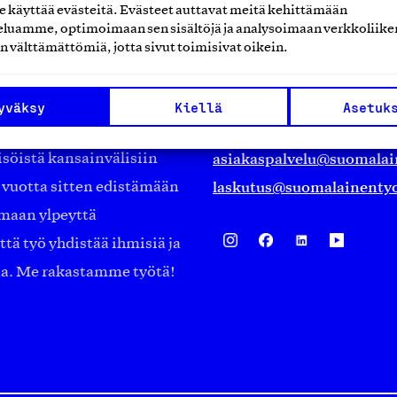
käyttää evästeitä. Evästeet auttavat meitä kehittämään
Suomalainen työ ry
luamme, optimoimaan sen sisältöjä ja analysoimaan verkkoliike
n välttämättömiä, jotta sivut toimisivat oikein.
Eteläranta 14,
työmarkkinajärjestöistä
00130 Helsinki
yväksy
Kiellä
Asetuk
ko suomalaisen
Finland
asiakaspalvelu@suomalai
isöistä kansainvälisiin
laskutus@suomalainentyo
0 vuotta sitten edistämään
amaan ylpeyttä
ä työ yhdistää ihmisiä ja
aa. Me rakastamme työtä!