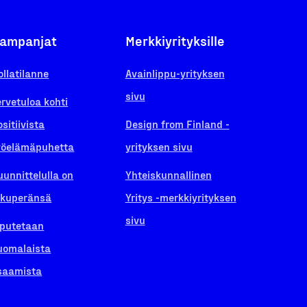
ampanjat
Merkkiyrityksille
ollatilanne
Avainlippu-yrityksen
sivu
ervetuloa kohti
ositiivista
Design from Finland -
yöelämäpuhetta
yrityksen sivu
uunnittelulla on
Yhteiskunnallinen
lkuperänsä
Yritys -merkkiyrityksen
sivu
iputetaan
uomalaista
saamista