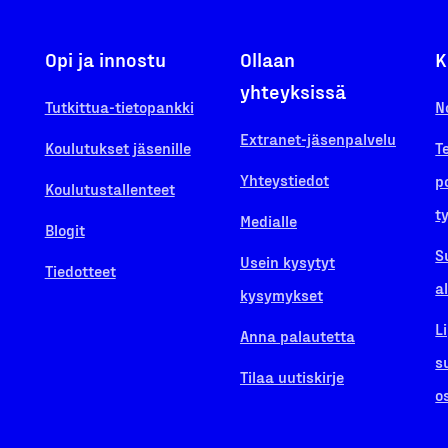
Opi ja innostu
Ollaan
K
yhteyksissä
Tutkittua-tietopankki
N
Extranet-jäsenpalvelu
Koulutukset jäsenille
T
Yhteystiedot
p
Koulutustallenteet
t
Medialle
Blogit
S
Usein kysytyt
Tiedotteet
a
kysymykset
L
Anna palautetta
s
Tilaa uutiskirje
o