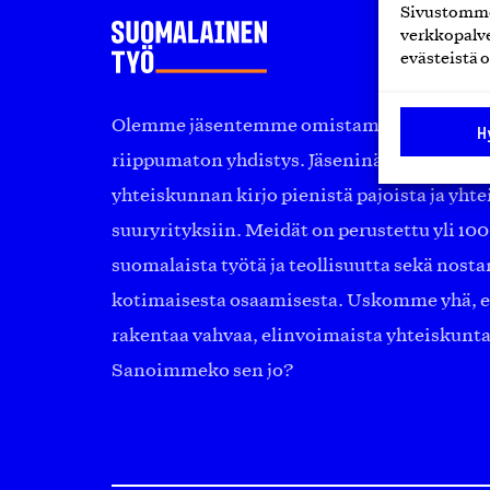
Sivustomme 
verkkopalve
evästeistä o
Olemme jäsentemme omistama puolueeton, 
H
riippumaton yhdistys. Jäseninämme on ko
yhteiskunnan kirjo pienistä pajoista ja yhte
suuryrityksiin. Meidät on perustettu yli 10
suomalaista työtä ja teollisuutta sekä nost
kotimaisesta osaamisesta. Uskomme yhä, ett
rakentaa vahvaa, elinvoimaista yhteiskunt
Sanoimmeko sen jo?