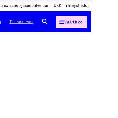
du extranet-jäsenpalveluun
UKK
Yhteystiedot
u
Tee hakemus
Valikko