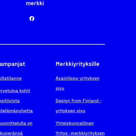
merkki
ampanjat
Merkkiyrityksille
ollatilanne
Avainlippu-yrityksen
sivu
ervetuloa kohti
ositiivista
Design from Finland -
yöelämäpuhetta
yrityksen sivu
uunnittelulla on
Yhteiskunnallinen
lkuperänsä
Yritys -merkkiyrityksen