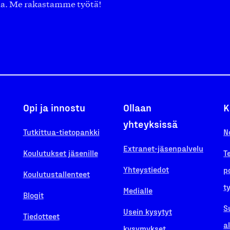
aa. Me rakastamme työtä!
Opi ja innostu
Ollaan
K
yhteyksissä
Tutkittua-tietopankki
N
Extranet-jäsenpalvelu
Koulutukset jäsenille
T
Yhteystiedot
p
Koulutustallenteet
t
Medialle
Blogit
S
Usein kysytyt
Tiedotteet
a
kysymykset