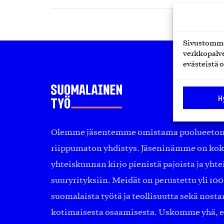
Sivustomme 
verkkopalve
evästeistä o
H
Olemme jäsentemme omistama puolueeton, 
riippumaton yhdistys. Jäseninämme on ko
yhteiskunnan kirjo pienistä pajoista ja yhte
suuryrityksiin. Meidät on perustettu yli 10
suomalaista työtä ja teollisuutta sekä nost
kotimaisesta osaamisesta. Uskomme yhä, ett