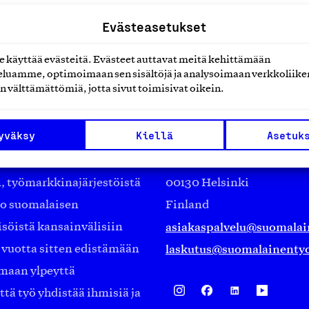
Evästeasetukset
käyttää evästeitä. Evästeet auttavat meitä kehittämään
luamme, optimoimaan sen sisältöjä ja analysoimaan verkkoliike
n välttämättömiä, jotta sivut toimisivat oikein.
Suomalainen työ ry
yväksy
Kiellä
Asetuk
Eteläranta 14,
työmarkkinajärjestöistä
00130 Helsinki
ko suomalaisen
Finland
asiakaspalvelu@suomalai
isöistä kansainvälisiin
laskutus@suomalainentyo
0 vuotta sitten edistämään
amaan ylpeyttä
ä työ yhdistää ihmisiä ja