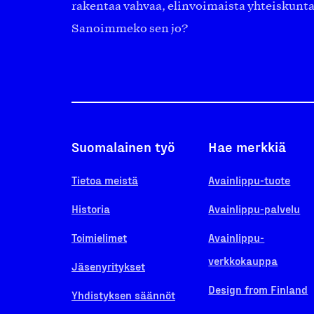
rakentaa vahvaa, elinvoimaista yhteiskunt
Sanoimmeko sen jo?
Suomalainen työ
Hae merkkiä
Tietoa meistä
Avainlippu-tuote
Historia
Avainlippu-palvelu
Toimielimet
Avainlippu-
verkkokauppa
Jäsenyritykset
Design from Finland
Yhdistyksen säännöt