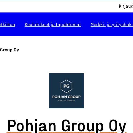
Kirjau
utkittua
Koulutukset ja tapahtumat
Merkki- ja yrityshak
 Group Oy
Pohjan Group Oy