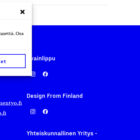
nnettä. Osa
Avainlippu
set
Design From Finland
nentyo.fi
.fi
Yhteiskunnallinen Yritys -