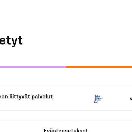
etyt
en liittyvät palvelut
A
Evästeasetukset