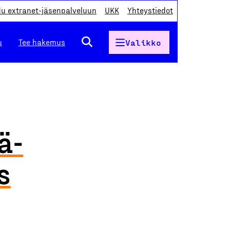
du extranet-jäsenpalveluun
UKK
Yhteystiedot
u
Tee hakemus
Valikko
ä-
s