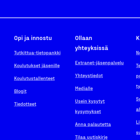
Opi ja innostu
Ollaan
K
yhteyksissä
Tutkittua-tietopankki
N
Extranet-jäsenpalvelu
Koulutukset jäsenille
T
Yhteystiedot
p
Koulutustallenteet
t
Medialle
Blogit
S
Usein kysytyt
Tiedotteet
a
kysymykset
L
Anna palautetta
s
Tilaa uutiskirje