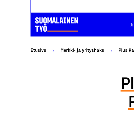
T
Etusivu
Merkki- ja yrityshaku
Plus K
P