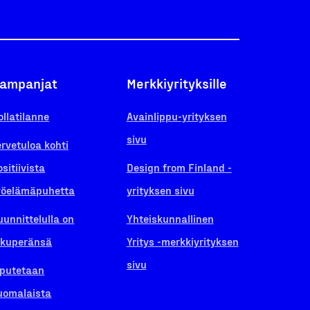
ampanjat
Merkkiyrityksille
ollatilanne
Avainlippu-yrityksen
sivu
ervetuloa kohti
ositiivista
Design from Finland -
yöelämäpuhetta
yrityksen sivu
uunnittelulla on
Yhteiskunnallinen
lkuperänsä
Yritys -merkkiyrityksen
sivu
iputetaan
uomalaista