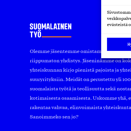
Sivustomme 
verkkopalve
evästeistä o
H
Olemme jäsentemme omistama puolueeton, 
riippumaton yhdistys. Jäseninämme on ko
yhteiskunnan kirjo pienistä pajoista ja yhte
suuryrityksiin. Meidät on perustettu yli 10
suomalaista työtä ja teollisuutta sekä nost
kotimaisesta osaamisesta. Uskomme yhä, ett
rakentaa vahvaa, elinvoimaista yhteiskunt
Sanoimmeko sen jo?