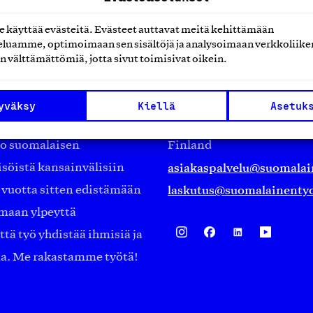
käyttää evästeitä. Evästeet auttavat meitä kehittämään
luamme, optimoimaan sen sisältöjä ja analysoimaan verkkoliike
n välttämättömiä, jotta sivut toimisivat oikein.
Suomalainen työ ry
Eteläranta 14,
yväksy
Kiellä
Asetuk
työmarkkinajärjestöistä
00130 Helsinki
ko suomalaisen
Finland
asiakaspalvelu@suomalai
isöistä kansainvälisiin
laskutus@suomalainentyo
0 vuotta sitten edistämään
amaan ylpeyttä
ä työ yhdistää ihmisiä ja
aa. Me rakastamme työtä!