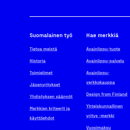
Suomalainen työ
Hae merkkiä
Tietoa meistä
Avainlippu-tuote
Historia
Avainlippu-palvelu
Toimielimet
Avainlippu-
verkkokauppa
Jäsenyritykset
Design from Finland
Yhdistyksen säännöt
Yhteiskunnallinen
Merkkien kriteerit ja
yritys -merkki
käyttöehdot
Vuosimaksu