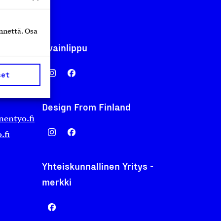
nnettä. Osa
Avainlippu
set
Design From Finland
nentyo.fi
.fi
Yhteiskunnallinen Yritys -
merkki