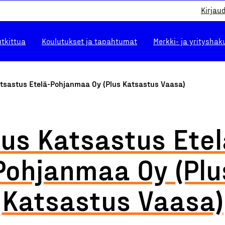
Kirjau
utkittua
Koulutukset ja tapahtumat
Merkki- ja yrityshak
atsastus Etelä-Pohjanmaa Oy (Plus Katsastus Vaasa)
lus Katsastus Etel
Pohjanmaa Oy (Plu
Katsastus Vaasa)