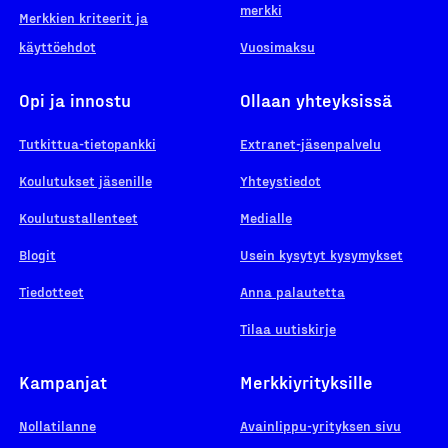
merkki
Merkkien kriteerit ja
käyttöehdot
Vuosimaksu
Opi ja innostu
Ollaan yhteyksissä
Tutkittua-tietopankki
Extranet-jäsenpalvelu
Koulutukset jäsenille
Yhteystiedot
Koulutustallenteet
Medialle
Blogit
Usein kysytyt kysymykset
Tiedotteet
Anna palautetta
Tilaa uutiskirje
Kampanjat
Merkkiyrityksille
Nollatilanne
Avainlippu-yrityksen sivu