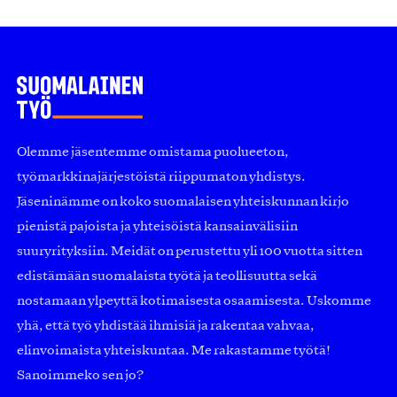
Olemme jäsentemme omistama puolueeton,
työmarkkinajärjestöistä riippumaton yhdistys.
Jäseninämme on koko suomalaisen yhteiskunnan kirjo
pienistä pajoista ja yhteisöistä kansainvälisiin
suuryrityksiin. Meidät on perustettu yli 100 vuotta sitten
edistämään suomalaista työtä ja teollisuutta sekä
nostamaan ylpeyttä kotimaisesta osaamisesta. Uskomme
yhä, että työ yhdistää ihmisiä ja rakentaa vahvaa,
elinvoimaista yhteiskuntaa. Me rakastamme työtä!
Sanoimmeko sen jo?