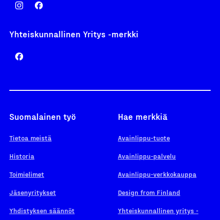
Yhteiskunnallinen Yritys -merkki
Suomalainen työ
Hae merkkiä
Tietoa meistä
Avainlippu-tuote
Historia
Avainlippu-palvelu
Toimielimet
Avainlippu-verkkokauppa
Jäsenyritykset
Design from Finland
Yhdistyksen säännöt
Yhteiskunnallinen yritys -