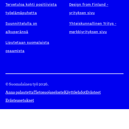
Tervetuloa kohti positiivista
Design from Finland -
työelämäpuhetta
yrityksen sivu
Suunnittelulla on
Yhteiskunnallinen Yritys -
alkuperänsä
merkkiyrityksen sivu
Liputetaan suomalaista
osaamista
© Suomalainen työ 2026.
Anna palautetta
Tietosuojaseloste
Käyttöehdot
Evästeet
Evästeasetukset