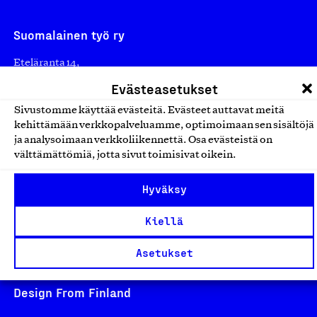
Suomalainen työ ry
Eteläranta 14,
00130 Helsinki
Evästeasetukset
Finland
Sivustomme käyttää evästeitä. Evästeet auttavat meitä
asiakaspalvelu@suomalainentyo.fi
kehittämään verkkopalveluamme, optimoimaan sen sisältöjä
ja analysoimaan verkkoliikennettä. Osa evästeistä on
laskutus@suomalainentyo.fi
välttämättömiä, jotta sivut toimisivat oikein.
Hyväksy
Avainlippu
Kiellä
Asetukset
Design From Finland