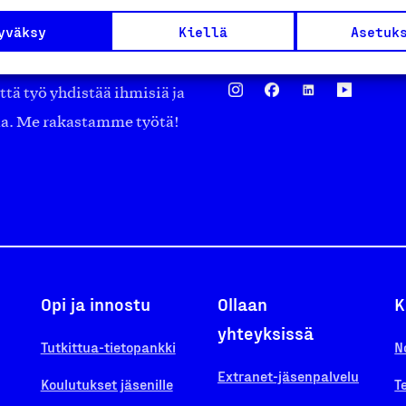
asiakaspalvelu@suomalai
isöistä kansainvälisiin
yväksy
Kiellä
Asetuk
laskutus@suomalainentyo
0 vuotta sitten edistämään
amaan ylpeyttä
ä työ yhdistää ihmisiä ja
aa. Me rakastamme työtä!
Opi ja innostu
Ollaan
K
yhteyksissä
Tutkittua-tietopankki
N
Extranet-jäsenpalvelu
Koulutukset jäsenille
T