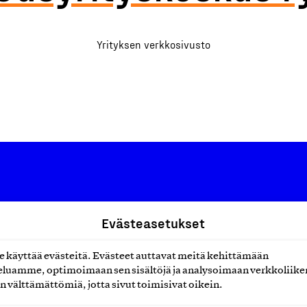
Yrityksen verkkosivusto
Suomalainen työ ry
Evästeasetukset
Eteläranta 14,
käyttää evästeitä. Evästeet auttavat meitä kehittämään
työmarkkinajärjestöistä
00130 Helsinki
luamme, optimoimaan sen sisältöjä ja analysoimaan verkkoliike
n välttämättömiä, jotta sivut toimisivat oikein.
ko suomalaisen
Finland