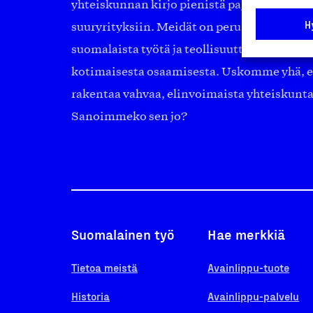
yhteiskunnan kirjo pienistä pajoista ja yhte
H
suuryrityksiin. Meidät on perustettu yli 10
suomalaista työtä ja teollisuutta sekä nost
kotimaisesta osaamisesta. Uskomme yhä, ett
rakentaa vahvaa, elinvoimaista yhteiskunt
Sanoimmeko sen jo?
Suomalainen työ
Hae merkkiä
Tietoa meistä
Avainlippu-tuote
Historia
Avainlippu-palvelu