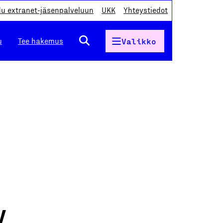
du extranet-jäsenpalveluun
UKK
Yhteystiedot
u
Tee hakemus
Valikko
y