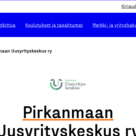
Kirjau
utkittua
Koulutukset ja tapahtumat
Merkki- ja yrityshak
maan Uusyrityskeskus ry
Pirkanmaan
Uusyrityskeskus r