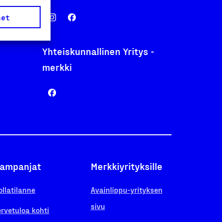
nentyo.fi
set
.fi
Yhteiskunnallinen Yritys -
merkki
ampanjat
Merkkiyrityksille
ollatilanne
Avainlippu-yrityksen
sivu
ervetuloa kohti