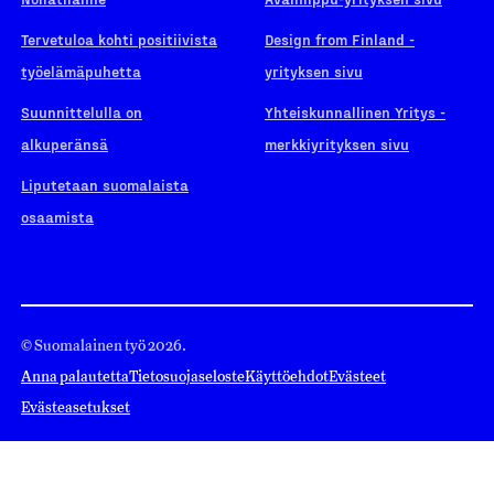
Tervetuloa kohti positiivista
Design from Finland -
työelämäpuhetta
yrityksen sivu
Suunnittelulla on
Yhteiskunnallinen Yritys -
alkuperänsä
merkkiyrityksen sivu
Liputetaan suomalaista
osaamista
© Suomalainen työ 2026.
Anna palautetta
Tietosuojaseloste
Käyttöehdot
Evästeet
Evästeasetukset