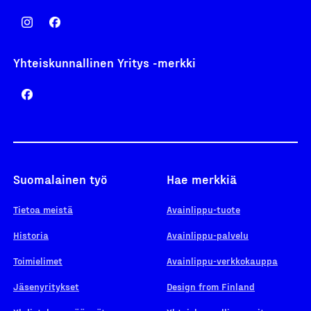
Yhteiskunnallinen Yritys -merkki
Suomalainen työ
Hae merkkiä
Tietoa meistä
Avainlippu-tuote
Historia
Avainlippu-palvelu
Toimielimet
Avainlippu-verkkokauppa
Jäsenyritykset
Design from Finland