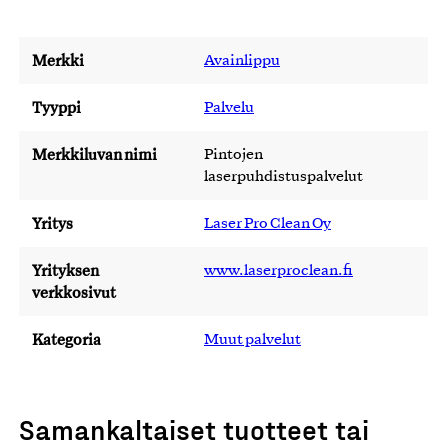
Merkki
Avainlippu
Tyyppi
Palvelu
Merkkiluvan nimi
Pintojen
laserpuhdistuspalvelut
Yritys
Laser Pro Clean Oy
Yrityksen
www.laserproclean.fi
verkkosivut
Kategoria
Muut palvelut
Samankaltaiset tuotteet tai