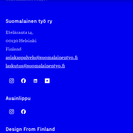
Suomalainen työ ry
Eteläranta 14,
00130 Helsinki
Finland
asiakaspalvelu@suomalainentyo.fi
laskutus@suomalainentyo.fi
Avainlippu
Design From Finland