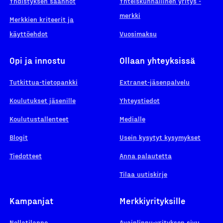
Yhdistyksen säännöt
Yhteiskunnallinen yritys -
merkki
Merkkien kriteerit ja
käyttöehdot
Vuosimaksu
Opi ja innostu
Ollaan yhteyksissä
Tutkittua-tietopankki
Extranet-jäsenpalvelu
Koulutukset jäsenille
Yhteystiedot
Koulutustallenteet
Medialle
Blogit
Usein kysytyt kysymykset
Tiedotteet
Anna palautetta
Tilaa uutiskirje
Kampanjat
Merkkiyrityksille
Nollatilanne
Avainlippu-yrityksen sivu