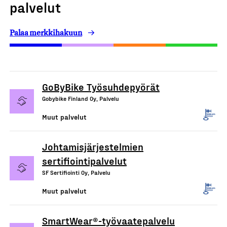
palvelut
Palaa merkkihakuun
GoByBike Työsuhdepyörät
Gobybike Finland Oy, Palvelu
Muut palvelut
Johtamisjärjestelmien
sertifiointipalvelut
SF Sertifiointi Oy, Palvelu
Muut palvelut
SmartWear®-työvaatepalvelu