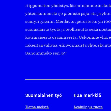
riippumaton yhdistys. Jäseninämme on ko
yhteiskunnan kirjo pienistä pajoista ja yhte
suuryrityksiin. Meidät on perustettu yli 10
suomalaista työtä ja teollisuutta sekä nost
kotimaisesta osaamisesta. Uskomme yhä, ett
rakentaa vahvaa, elinvoimaista yhteiskunt
Sanoimmeko sen jo?
Suomalainen työ
Hae merkkiä
Tietoa meistä
Avainlippu-tuote