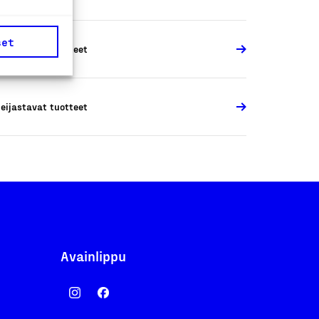
set
eijastavat tuotteet
eijastavat tuotteet
Avainlippu