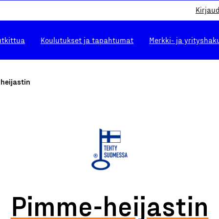
Kirjau
utkittua
Koulutukset ja tapahtumat
Merkki- ja yrityshak
heijastin
Pimme-heijastin