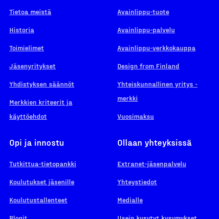
Tietoa meistä
Avainlippu-tuote
Historia
Avainlippu-palvelu
Toimielimet
Avainlippu-verkkokauppa
Jäsenyritykset
Design from Finland
Yhdistyksen säännöt
Yhteiskunnallinen yritys -
merkki
Merkkien kriteerit ja
käyttöehdot
Vuosimaksu
Opi ja innostu
Ollaan yhteyksissä
Tutkittua-tietopankki
Extranet-jäsenpalvelu
Koulutukset jäsenille
Yhteystiedot
Koulutustallenteet
Medialle
Blogit
Usein kysytyt kysymykset