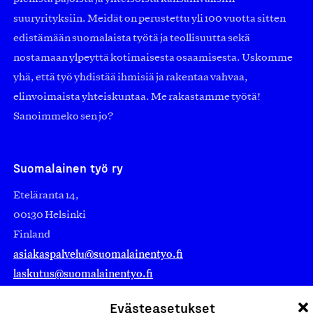
suuryrityksiin. Meidät on perustettu yli 100 vuotta sitten
edistämään suomalaista työtä ja teollisuutta sekä
nostamaan ylpeyttä kotimaisesta osaamisesta. Uskomme
yhä, että työ yhdistää ihmisiä ja rakentaa vahvaa,
elinvoimaista yhteiskuntaa. Me rakastamme työtä!
Sanoimmeko sen jo?
Suomalainen työ ry
Eteläranta 14,
00130 Helsinki
Finland
asiakaspalvelu@suomalainentyo.fi
laskutus@suomalainentyo.fi
Evästeasetukset