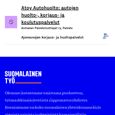
Atoy Autohuolto: autojen
huolto-, korjaus- ja
koulutuspalvelut
Autoalan Palvelutuottajat ry, Palvelu
Ajoneuvojen korjaus- ja huoltopalvelut
Olemme jäsentemme omistama puolueeton,
työmarkkinajärjestöistä riippumaton yhdistys.
Jäseninämme on koko suomalaisen yhteiskunnan kirjo
pienistä pajoista ja yhteisöistä kansainvälisiin