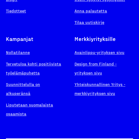
Tiedotteet
Anna palautetta
Tilaa uutiskirje
Kampanjat
Merkkiyrityksille
Nollatilanne
Avainlippu-yrityksen sivu
Tervetuloa kohti positiivista
Design from Finland -
työelämäpuhetta
yrityksen sivu
Suunnittelulla on
Yhteiskunnallinen Yritys -
alkuperänsä
merkkiyrityksen sivu
Liputetaan suomalaista
osaamista