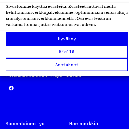
Sivustomme käyttää evästeitä. Evästeet auttavat meitä
kehittämään verkkopalveluamme, optimoimaan sen sisältöjä
Avainlippu
ja analysoimaan verkkoliikennettä. Osa evästeistä on
välttämättömiä, jotta sivut toimisivat oikein.
Hyväksy
Design From Finland
Kiellä
Asetukset
Yhteiskunnallinen Yritys -merkki
Suomalainen työ
Hae merkkiä