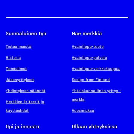
Suomalainen työ
Hae merkkiä
Tietoa meistä
Avainlippu-tuote
Historia
Avainlippu-palvelu
Toimielimet
Avainlippu-verkkokauppa
Jäsenyritykset
Design from Finland
Yhdistyksen säännöt
Yhteiskunnallinen yritys -
merkki
Merkkien kriteerit ja
käyttöehdot
Vuosimaksu
Opi ja innostu
Ollaan yhteyksissä