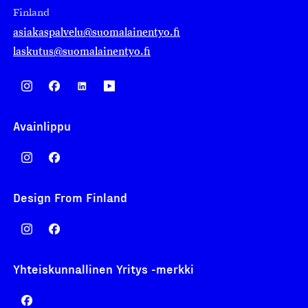
Finland
asiakaspalvelu@suomalainentyo.fi
laskutus@suomalainentyo.fi
Avainlippu
Design From Finland
Yhteiskunnallinen Yritys -merkki