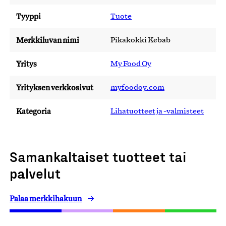
Tyyppi
Tuote
Merkkiluvan nimi
Pikakokki Kebab
Yritys
My Food Oy
Yrityksen verkkosivut
myfoodoy.com
Kategoria
Lihatuotteet ja -valmisteet
Samankaltaiset tuotteet tai
palvelut
Palaa merkkihakuun