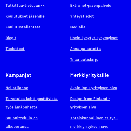
Tutkittua-tietopankki
Extranet-jäsenpalvelu
Koulutukset jäsenille
Yhteystiedot
Koulutustallenteet
Medialle
Blogit
Usein kysytyt kysymykset
Tiedotteet
Anna palautetta
Tilaa uutiskirje
Kampanjat
Merkkiyrityksille
Nollatilanne
Avainlippu-yrityksen sivu
Tervetuloa kohti positiivista
Design from Finland -
työelämäpuhetta
yrityksen sivu
Suunnittelulla on
Yhteiskunnallinen Yritys -
alkuperänsä
merkkiyrityksen sivu