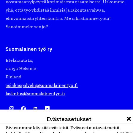
nostamaan ylpeyttä kotimaisesta osaamisesta. Uskomme
yhä, että työ yhdistää ihmisiä ja rakentaa vahvaa,
elinvoimaista yhteiskuntaa. Me rakastamme työtä!
Sanoimmeko sen jo?
Suomalainen työ ry
Eteläranta 14,
00130 Helsinki
Finland
asiakaspalvelu@suomalainentyo.fi
laskutus@suomalainentyo.fi
Evästeasetukset
Avainlippu
Sivustomme käyttää evästeitä. Evästeet auttavat meitä