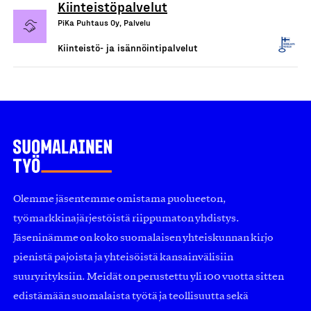
Kiinteistöpalvelut
PiKa Puhtaus Oy, Palvelu
Kiinteistö- ja isännöintipalvelut
Olemme jäsentemme omistama puolueeton,
työmarkkinajärjestöistä riippumaton yhdistys.
Jäseninämme on koko suomalaisen yhteiskunnan kirjo
pienistä pajoista ja yhteisöistä kansainvälisiin
suuryrityksiin. Meidät on perustettu yli 100 vuotta sitten
edistämään suomalaista työtä ja teollisuutta sekä