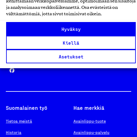
kehittämään verkkopalveluamme, optimoimaan sen sisältöjä
ja analysoimaan verkkoliikennettä. Osa evästeistä on
välttämättömiä, jotta sivut toimisivat oikein.
Design From Finland
Hyväksy
Kiellä
Yhteiskunnallinen Yritys -merkki
Asetukset
Suomalainen työ
Hae merkkiä
Tietoa meistä
Avainlippu-tuote
Historia
Avainlippu-palvelu