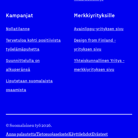
Kampanjat
Merkkiyrityksille
Nollatilanne
Avainlippu-yrityksen sivu
Tervetuloa kohti positiivista
Design from Finland -
työelämäpuhetta
yrityksen sivu
Suunnittelulla on
Yhteiskunnallinen Yritys -
alkuperänsä
merkkiyrityksen sivu
Liputetaan suomalaista
osaamista
© Suomalainen työ 2026.
Anna palautetta
Tietosuojaseloste
Käyttöehdot
Evästeet