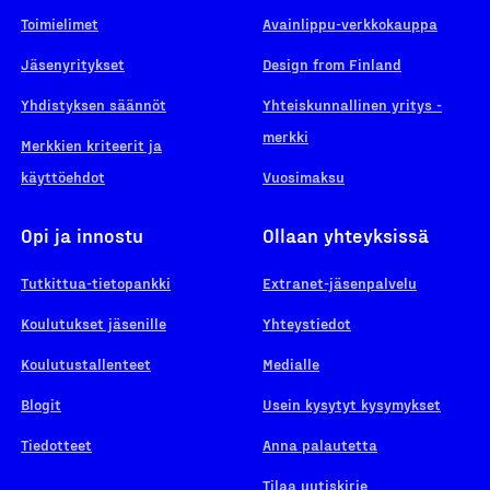
Toimielimet
Avainlippu-verkkokauppa
Jäsenyritykset
Design from Finland
Yhdistyksen säännöt
Yhteiskunnallinen yritys -
merkki
Merkkien kriteerit ja
käyttöehdot
Vuosimaksu
Opi ja innostu
Ollaan yhteyksissä
Tutkittua-tietopankki
Extranet-jäsenpalvelu
Koulutukset jäsenille
Yhteystiedot
Koulutustallenteet
Medialle
Blogit
Usein kysytyt kysymykset
Tiedotteet
Anna palautetta
Tilaa uutiskirje