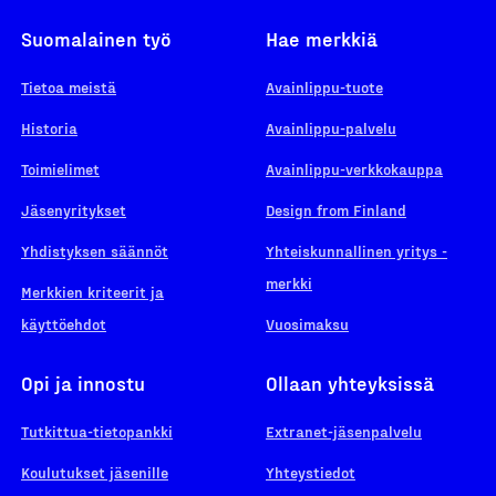
Suomalainen työ
Hae merkkiä
Tietoa meistä
Avainlippu-tuote
Historia
Avainlippu-palvelu
Toimielimet
Avainlippu-verkkokauppa
Jäsenyritykset
Design from Finland
Yhdistyksen säännöt
Yhteiskunnallinen yritys -
merkki
Merkkien kriteerit ja
käyttöehdot
Vuosimaksu
Opi ja innostu
Ollaan yhteyksissä
Tutkittua-tietopankki
Extranet-jäsenpalvelu
Koulutukset jäsenille
Yhteystiedot