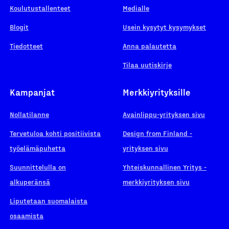
Koulutustallenteet
Medialle
Blogit
Usein kysytyt kysymykset
Tiedotteet
Anna palautetta
Tilaa uutiskirje
Kampanjat
Merkkiyrityksille
Nollatilanne
Avainlippu-yrityksen sivu
Tervetuloa kohti positiivista
Design from Finland -
työelämäpuhetta
yrityksen sivu
Suunnittelulla on
Yhteiskunnallinen Yritys -
alkuperänsä
merkkiyrityksen sivu
Liputetaan suomalaista
osaamista