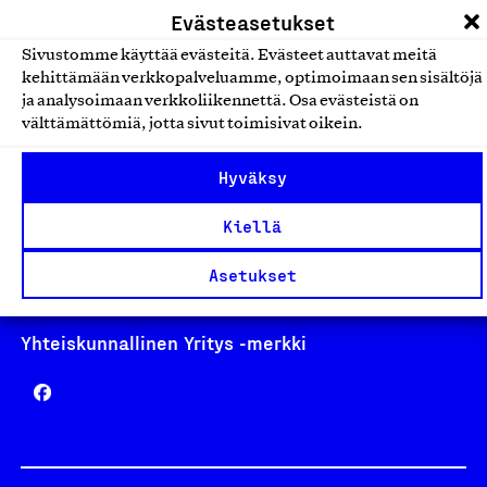
Evästeasetukset
Sivustomme käyttää evästeitä. Evästeet auttavat meitä
kehittämään verkkopalveluamme, optimoimaan sen sisältöjä
ja analysoimaan verkkoliikennettä. Osa evästeistä on
Avainlippu
välttämättömiä, jotta sivut toimisivat oikein.
Hyväksy
Kiellä
Design From Finland
Asetukset
Yhteiskunnallinen Yritys -merkki