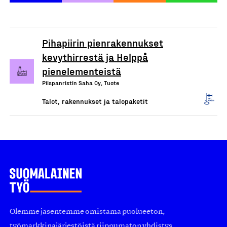
Pihapiirin pienrakennukset
kevythirrestä ja Helppå
pienelementeistä
Piispanristin Saha Oy, Tuote
Talot, rakennukset ja talopaketit
Olemme jäsentemme omistama puolueeton,
työmarkkinajärjestöistä riippumaton yhdistys.