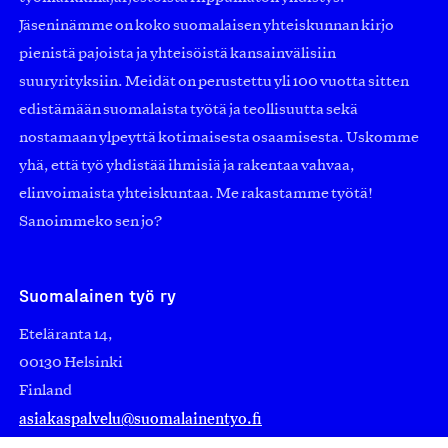
Jäseninämme on koko suomalaisen yhteiskunnan kirjo
pienistä pajoista ja yhteisöistä kansainvälisiin
suuryrityksiin. Meidät on perustettu yli 100 vuotta sitten
edistämään suomalaista työtä ja teollisuutta sekä
nostamaan ylpeyttä kotimaisesta osaamisesta. Uskomme
yhä, että työ yhdistää ihmisiä ja rakentaa vahvaa,
elinvoimaista yhteiskuntaa. Me rakastamme työtä!
Sanoimmeko sen jo?
Suomalainen työ ry
Eteläranta 14,
00130 Helsinki
Finland
asiakaspalvelu@suomalainentyo.fi
laskutus@suomalainentyo.fi