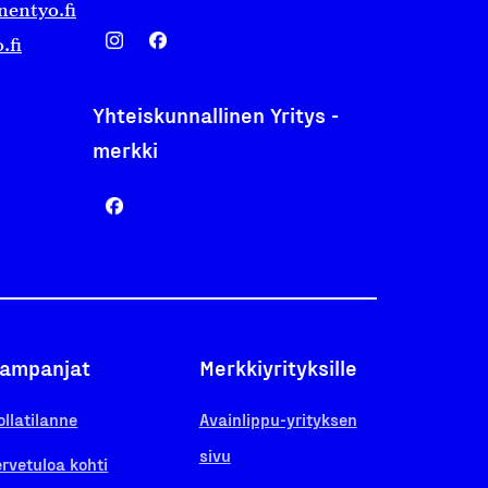
nentyo.fi
.fi
Yhteiskunnallinen Yritys -
merkki
ampanjat
Merkkiyrityksille
ollatilanne
Avainlippu-yrityksen
sivu
ervetuloa kohti