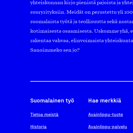
yhteiskunnan kirjo pienistä pajoista ja yhte
suuryrityksiin. Meidät on perustettu yli 10
suomalaista työtä ja teollisuutta sekä nost
kotimaisesta osaamisesta. Uskomme yhä, ett
rakentaa vahvaa, elinvoimaista yhteiskunt
Sanoimmeko sen jo?
Suomalainen työ
Hae merkkiä
Tietoa meistä
Avainlippu-tuote
Historia
Avainlippu-palvelu