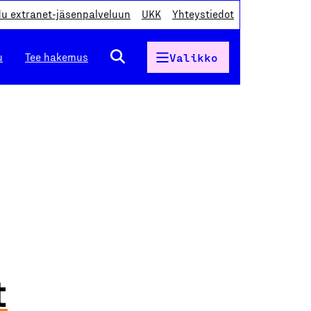
du extranet-jäsenpalveluun
UKK
Yhteystiedot
u
Tee hakemus
Valikko
t