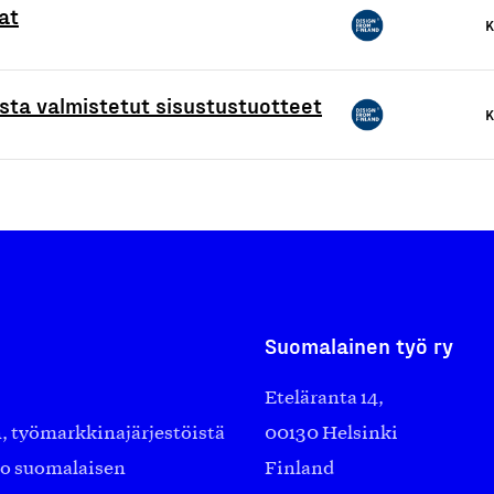
at
K
ista valmistetut sisustustuotteet
K
Suomalainen työ ry
Eteläranta 14,
työmarkkinajärjestöistä
00130 Helsinki
ko suomalaisen
Finland