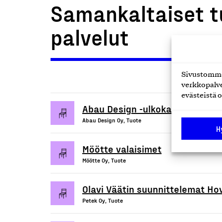
Samankaltaiset t
palvelut
Sivustomme 
verkkopalve
evästeistä o
Abau Design -ulkokalusteet ja s
Abau Design Oy, Tuote
H
Möötte valaisimet
Möötte Oy, Tuote
Olavi Väätin suunnittelemat Hov
Petek Oy, Tuote