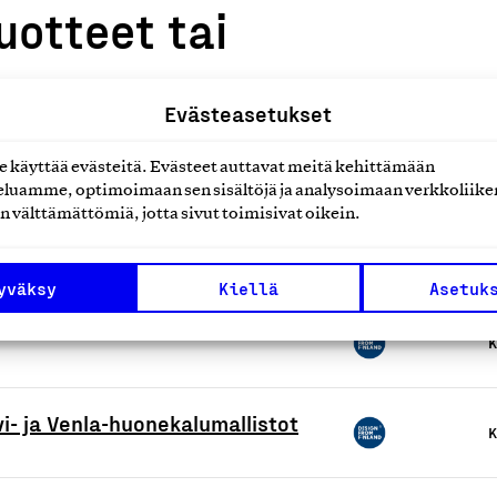
uotteet tai
Evästeasetukset
käyttää evästeitä. Evästeet auttavat meitä kehittämään
luamme, optimoimaan sen sisältöjä ja analysoimaan verkkoliike
n välttämättömiä, jotta sivut toimisivat oikein.
uunnittelupalvelut
K
yväksy
Kiellä
Asetuk
K
i- ja Venla-huonekalumallistot
K