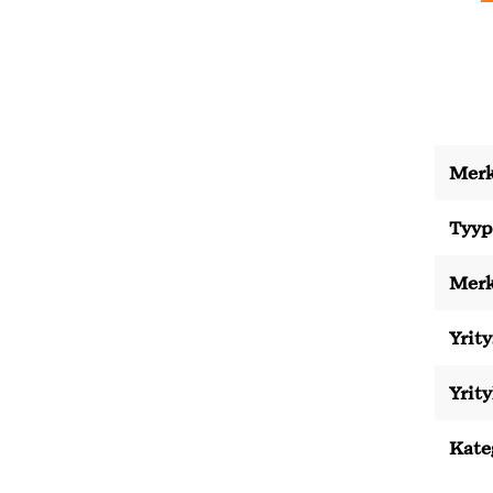
Merk
Tyyp
Merk
Yrity
Yrit
Kate