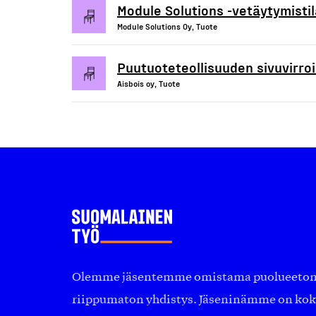
Module Solutions -vetäytymistil
Module Solutions Oy, Tuote
Puutuoteteollisuuden sivuvirro
Aisbois oy, Tuote
Olemme jäsentemme omistama puolueeton, 
riippumaton yhdistys. Jäseninämme on ko