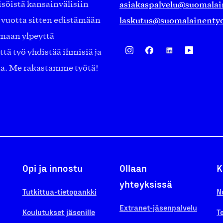
asiakaspalvelu@suomalai
isöistä kansainvälisiin
laskutus@suomalainentyo
0 vuotta sitten edistämään
amaan ylpeyttä
ä työ yhdistää ihmisiä ja
aa. Me rakastamme työtä!
Opi ja innostu
Ollaan
K
yhteyksissä
Tutkittua-tietopankki
N
Extranet-jäsenpalvelu
Koulutukset jäsenille
T