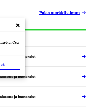
Palaa merkkihakuun
nnettä. Osa
alusteet ja huonekalut
set
alusteet ja huonekalut
alusteet ja huonekalut