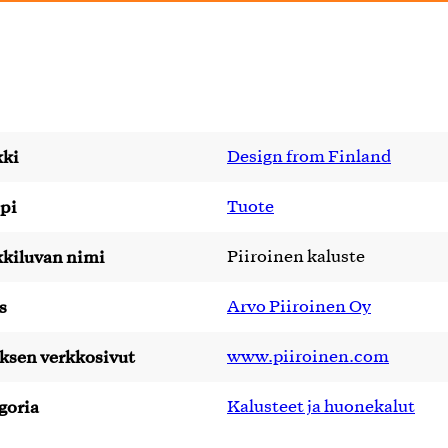
ki
Design from Finland
pi
Tuote
kiluvan nimi
Piiroinen kaluste
s
Arvo Piiroinen Oy
yksen verkkosivut
www.piiroinen.com
goria
Kalusteet ja huonekalut