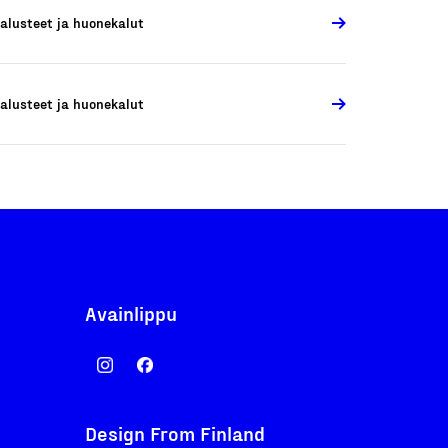
alusteet ja huonekalut
alusteet ja huonekalut
Avainlippu
Design From Finland