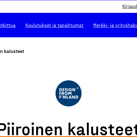
Kirjau
utkittua
Koulutukset ja tapahtumat
Merkki- ja yrityshak
en kalusteet
Piiroinen kalustee