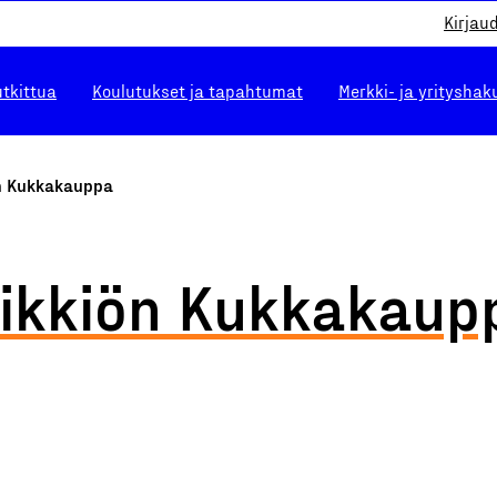
Kirjau
utkittua
Koulutukset ja tapahtumat
Merkki- ja yrityshak
ön Kukkakauppa
iikkiön Kukkakaup