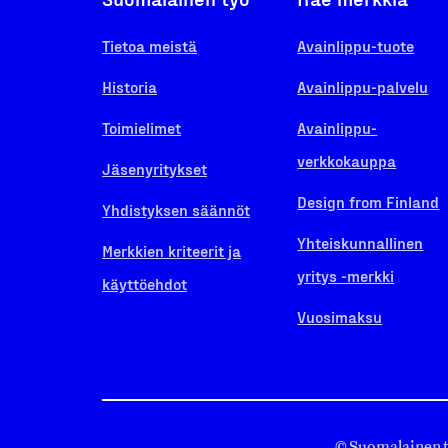
Tietoa meistä
Avainlippu-tuote
Historia
Avainlippu-palvelu
Toimielimet
Avainlippu-
verkkokauppa
Jäsenyritykset
Design from Finland
Yhdistyksen säännöt
Yhteiskunnallinen
Merkkien kriteerit ja
yritys -merkki
käyttöehdot
Vuosimaksu
© Suomalainen 