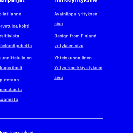
ollatilanne
Avainlippu-yrityksen
sivu
ervetuloa kohti
ositiivista
Design from Finland -
yöelämäpuhetta
yrityksen sivu
uunnittelulla on
Yhteiskunnallinen
lkuperänsä
Yritys -merkkiyrityksen
sivu
iputetaan
uomalaista
saamista
Evästeasetukset