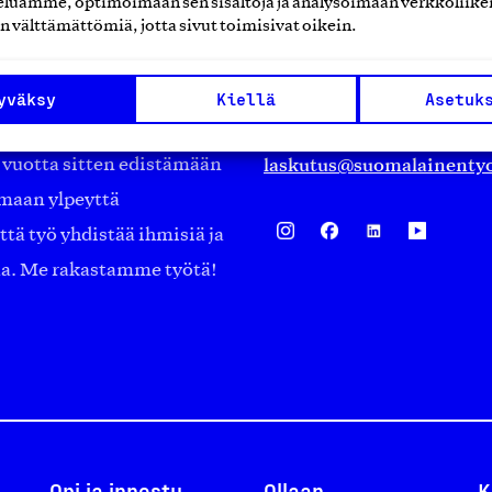
luamme, optimoimaan sen sisältöjä ja analysoimaan verkkoliike
Eteläranta 14,
n välttämättömiä, jotta sivut toimisivat oikein.
työmarkkinajärjestöistä
00130 Helsinki
ko suomalaisen
Finland
yväksy
Kiellä
Asetuk
asiakaspalvelu@suomalai
isöistä kansainvälisiin
laskutus@suomalainentyo
0 vuotta sitten edistämään
amaan ylpeyttä
ä työ yhdistää ihmisiä ja
aa. Me rakastamme työtä!
Opi ja innostu
Ollaan
K