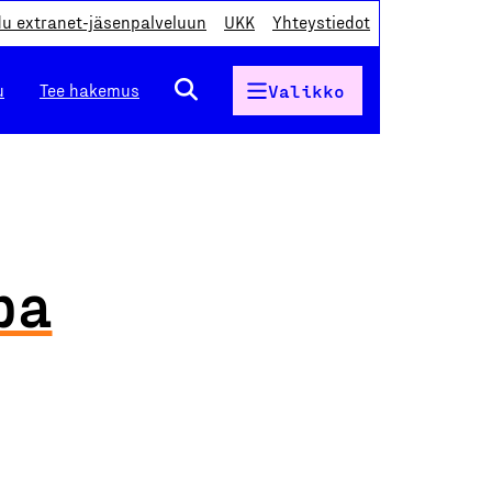
du extranet-jäsenpalveluun
UKK
Yhteystiedot
u
Tee hakemus
Valikko
pa