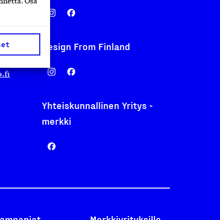
nnettä. Osa
set
Design From Finland
nentyo.fi
.fi
Yhteiskunnallinen Yritys -
merkki
ampanjat
Merkkiyrityksille