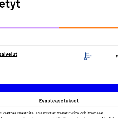
etyt
palvelut
M
Evästeasetukset
Suomalainen työ ry
käyttää evästeitä. Evästeet auttavat meitä kehittämään