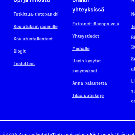
yhteyksissä
Tutkittua-tietopankki
N
Extranet-jäsenpalvelu
Koulutukset jäsenille
T
Yhteystiedot
p
Koulutustallenteet
t
Medialle
Blogit
S
Usein kysytyt
Tiedotteet
a
kysymykset
L
Anna palautetta
s
Tilaa uutiskirje
o
työ 2026.
Anna palautetta
Tietosuojaseloste
Käyttöehdot
Evästeet