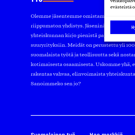
verkkopalve
evästeistä o
Olemme jäsentemme omistama puolueeton, 
riippumaton yhdistys. Jäseninämme on ko
H
yhteiskunnan kirjo pienistä pajoista ja yhte
suuryrityksiin. Meidät on perustettu yli 10
suomalaista työtä ja teollisuutta sekä nost
kotimaisesta osaamisesta. Uskomme yhä, ett
rakentaa vahvaa, elinvoimaista yhteiskunt
Sanoimmeko sen jo?
Suomalainen työ
Hae merkkiä