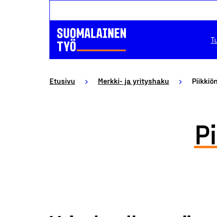
T
Etusivu
Merkki- ja yrityshaku
Piikki
P