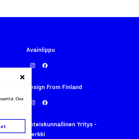
Avainlippu
Design From Finland
nentyo.fi
nnettä. Osa
.fi
Yhteiskunnallinen Yritys -
set
merkki