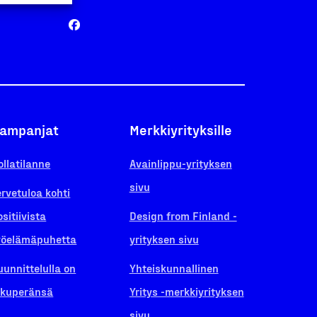
ampanjat
Merkkiyrityksille
ollatilanne
Avainlippu-yrityksen
sivu
ervetuloa kohti
ositiivista
Design from Finland -
yöelämäpuhetta
yrityksen sivu
uunnittelulla on
Yhteiskunnallinen
lkuperänsä
Yritys -merkkiyrityksen
sivu