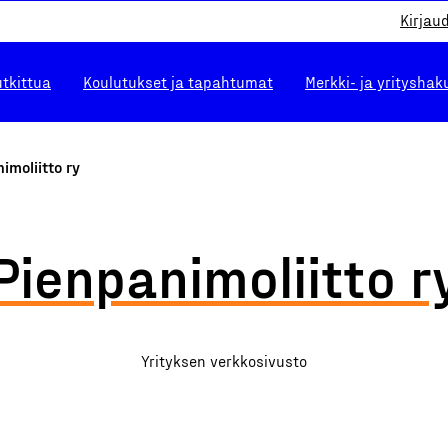
Kirjau
utkittua
Koulutukset ja tapahtumat
Merkki- ja yrityshak
imoliitto ry
Pienpanimoliitto r
Yrityksen verkkosivusto