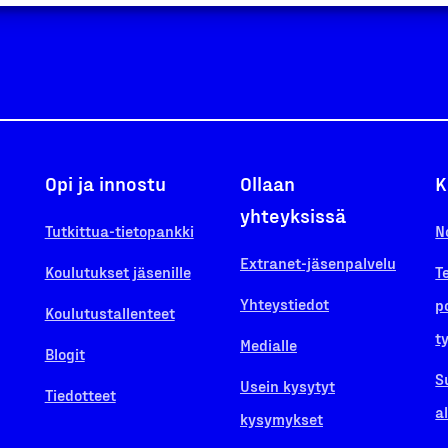
Opi ja innostu
Ollaan
K
yhteyksissä
Tutkittua-tietopankki
N
Extranet-jäsenpalvelu
Koulutukset jäsenille
T
Yhteystiedot
p
Koulutustallenteet
t
Medialle
Blogit
S
Usein kysytyt
Tiedotteet
a
kysymykset