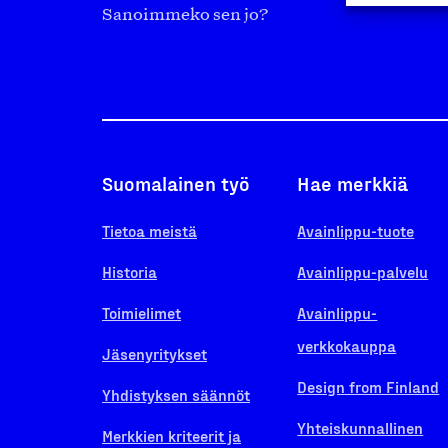
Sanoimmeko sen jo?
Suomalainen työ
Hae merkkiä
Tietoa meistä
Avainlippu-tuote
Historia
Avainlippu-palvelu
Toimielimet
Avainlippu-
verkkokauppa
Jäsenyritykset
Design from Finland
Yhdistyksen säännöt
Yhteiskunnallinen
Merkkien kriteerit ja