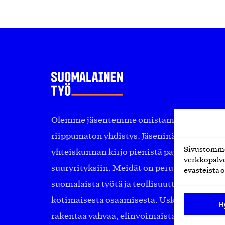
Olemme jäsentemme omistama puolueeton, 
riippumaton yhdistys. Jäseninämme on ko
Sivustomme 
yhteiskunnan kirjo pienistä pajoista ja yhte
verkkopalve
suuryrityksiin. Meidät on perustettu yli 10
evästeistä o
suomalaista työtä ja teollisuutta sekä nost
kotimaisesta osaamisesta. Uskomme yhä, ett
H
rakentaa vahvaa, elinvoimaista yhteiskunt