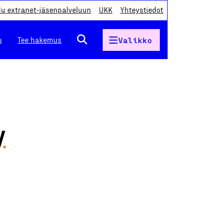
du extranet-jäsenpalveluun
UKK
Yhteystiedot
u
Tee hakemus
Valikko
y