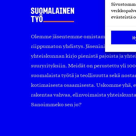
Sivustomme 
verkkopalve
evästeistä o
Olemme jäsentemme omistama puolueeton, 
H
riippumaton yhdistys. Jäseninämme on ko
yhteiskunnan kirjo pienistä pajoista ja yhte
suuryrityksiin. Meidät on perustettu yli 10
suomalaista työtä ja teollisuutta sekä nost
kotimaisesta osaamisesta. Uskomme yhä, ett
rakentaa vahvaa, elinvoimaista yhteiskunt
Sanoimmeko sen jo?