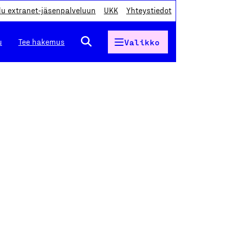
du extranet-jäsenpalveluun
UKK
Yhteystiedot
u
Tee hakemus
Valikko