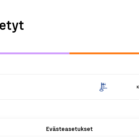
etyt
K
Evästeasetukset