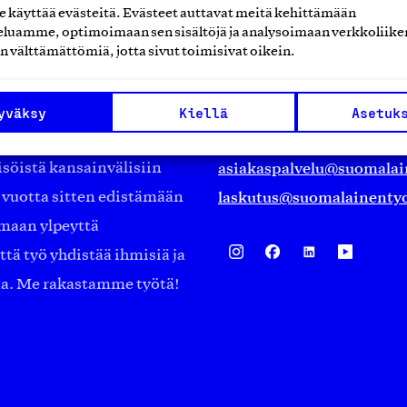
käyttää evästeitä. Evästeet auttavat meitä kehittämään
luamme, optimoimaan sen sisältöjä ja analysoimaan verkkoliike
Suomalainen työ ry
n välttämättömiä, jotta sivut toimisivat oikein.
Eteläranta 14,
työmarkkinajärjestöistä
00130 Helsinki
yväksy
Kiellä
Asetuk
ko suomalaisen
Finland
asiakaspalvelu@suomalai
isöistä kansainvälisiin
laskutus@suomalainentyo
0 vuotta sitten edistämään
amaan ylpeyttä
ä työ yhdistää ihmisiä ja
aa. Me rakastamme työtä!