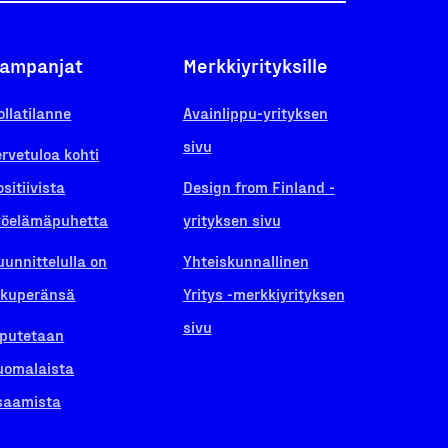
ampanjat
Merkkiyrityksille
ollatilanne
Avainlippu-yrityksen
sivu
ervetuloa kohti
ositiivista
Design from Finland -
yöelämäpuhetta
yrityksen sivu
uunnittelulla on
Yhteiskunnallinen
lkuperänsä
Yritys -merkkiyrityksen
sivu
iputetaan
uomalaista
saamista