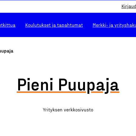
Kirjau
utkittua
Koulutukset ja tapahtumat
Merkki- ja yrityshak
uupaja
Pieni Puupaja
Yrityksen verkkosivusto