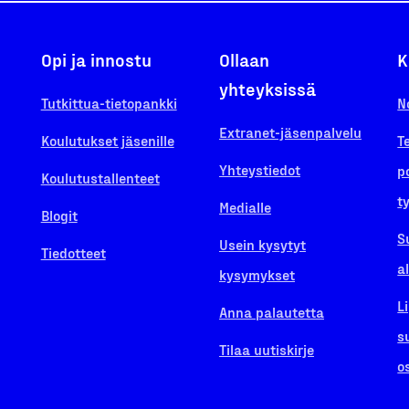
Opi ja innostu
Ollaan
K
yhteyksissä
Tutkittua-tietopankki
N
Extranet-jäsenpalvelu
Koulutukset jäsenille
T
Yhteystiedot
p
Koulutustallenteet
t
Medialle
Blogit
S
Usein kysytyt
Tiedotteet
a
kysymykset
L
Anna palautetta
s
Tilaa uutiskirje
o