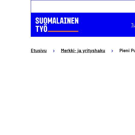
T
Etusivu
Merkki- ja yrityshaku
Pieni P