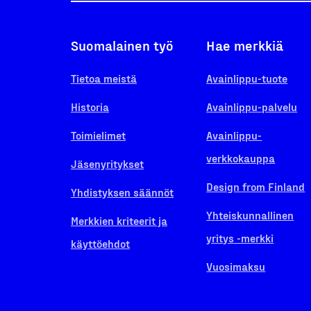
Suomalainen työ
Hae merkkiä
Tietoa meistä
Avainlippu-tuote
Historia
Avainlippu-palvelu
Toimielimet
Avainlippu-
verkkokauppa
Jäsenyritykset
Design from Finland
Yhdistyksen säännöt
Yhteiskunnallinen
Merkkien kriteerit ja
yritys -merkki
käyttöehdot
Vuosimaksu