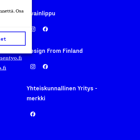
nnettä. Osa
Avainlippu
set
Design From Finland
nentyo.fi
.fi
Yhteiskunnallinen Yritys -
merkki