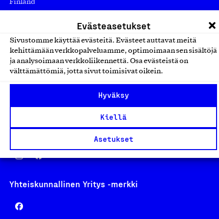
Finland
asiakaspalvelu@suomalainentyo.fi
Evästeasetukset
laskutus@suomalainentyo.fi
Sivustomme käyttää evästeitä. Evästeet auttavat meitä
kehittämään verkkopalveluamme, optimoimaan sen sisältöjä
ja analysoimaan verkkoliikennettä. Osa evästeistä on
välttämättömiä, jotta sivut toimisivat oikein.
Avainlippu
Hyväksy
Kiellä
Design From Finland
Asetukset
Yhteiskunnallinen Yritys -merkki