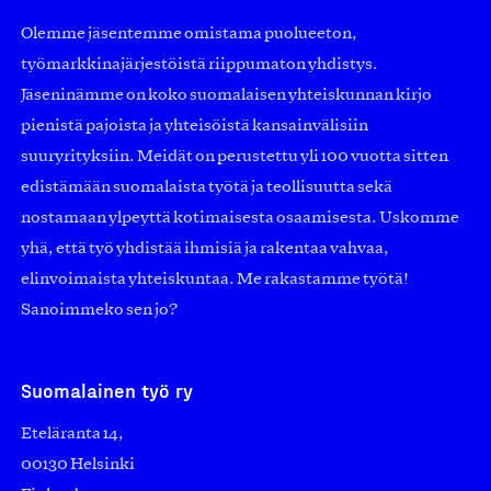
Olemme jäsentemme omistama puolueeton,
työmarkkinajärjestöistä riippumaton yhdistys.
Jäseninämme on koko suomalaisen yhteiskunnan kirjo
pienistä pajoista ja yhteisöistä kansainvälisiin
suuryrityksiin. Meidät on perustettu yli 100 vuotta sitten
edistämään suomalaista työtä ja teollisuutta sekä
nostamaan ylpeyttä kotimaisesta osaamisesta. Uskomme
yhä, että työ yhdistää ihmisiä ja rakentaa vahvaa,
elinvoimaista yhteiskuntaa. Me rakastamme työtä!
Sanoimmeko sen jo?
Suomalainen työ ry
Eteläranta 14,
00130 Helsinki