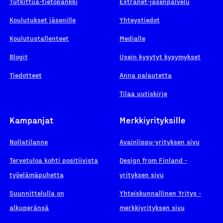
Tutkittua-tietopankki
Extranet-jäsenpalvelu
Koulutukset jäsenille
Yhteystiedot
Koulutustallenteet
Medialle
Blogit
Usein kysytyt kysymykset
Tiedotteet
Anna palautetta
Tilaa uutiskirje
Kampanjat
Merkkiyrityksille
Nollatilanne
Avainlippu-yrityksen sivu
Tervetuloa kohti positiivista
Design from Finland -
työelämäpuhetta
yrityksen sivu
Suunnittelulla on
Yhteiskunnallinen Yritys -
alkuperänsä
merkkiyrityksen sivu