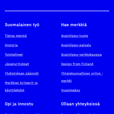
Suomalainen työ
Hae merkkiä
Tietoa meistä
Avainlippu-tuote
Historia
Avainlippu-palvelu
Toimielimet
Avainlippu-verkkokauppa
Jäsenyritykset
Design from Finland
Yhdistyksen säännöt
Yhteiskunnallinen yritys -
merkki
Merkkien kriteerit ja
käyttöehdot
Vuosimaksu
Opi ja innostu
Ollaan yhteyksissä