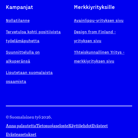
Kampanjat
Merkkiyrityksille
Nollatilanne
Avainlippu-yrityksen sivu
Tervetuloa kohti positiivista
Design from Finland -
työelämäpuhetta
yrityksen sivu
Suunnittelulla on
Yhteiskunnallinen Yritys -
alkuperänsä
merkkiyrityksen sivu
Liputetaan suomalaista
osaamista
© Suomalainen työ 2026.
Anna palautetta
Tietosuojaseloste
Käyttöehdot
Evästeet
Evästeasetukset