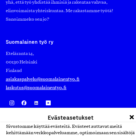
yhä, että työ yhdistää ihmisiä ja rakentaa vahvaa,
elinvoimaista yhteiskuntaa. Me rakastamme työtä!
Sanoimmeko sen jo?
Suomalainen työ ry
Eteläranta 14,
00130 Helsinki
Finland
asiakaspalvelu@suomalainentyo.fi
laskutus@suomalainentyo.fi
Evästeasetukset
Avainlippu
Sivustomme käyttää evästeitä. Evästeet auttavat meitä
kehittämään verkkopalveluamme, optimoimaan sen sisältöjä