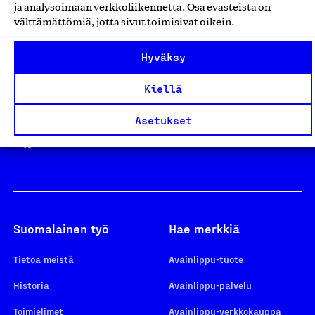
ja analysoimaan verkkoliikennettä. Osa evästeistä on
välttämättömiä, jotta sivut toimisivat oikein.
Design From Finland
Hyväksy
Kiellä
Yhteiskunnallinen Yritys -merkki
Asetukset
Suomalainen työ
Hae merkkiä
Tietoa meistä
Avainlippu-tuote
Historia
Avainlippu-palvelu
Toimielimet
Avainlippu-verkkokauppa