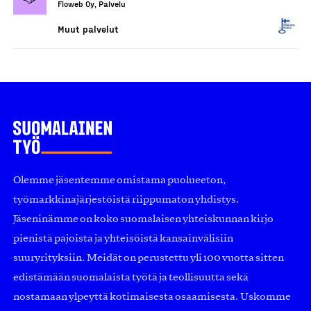
Floweb Oy, Palvelu
Muut palvelut
Olemme jäsentemme omistama puolueeton,
työmarkkinajärjestöistä riippumaton yhdistys.
Jäseninämme on koko suomalaisen yhteiskunnan kirjo
pienistä pajoista ja yhteisöistä kansainvälisiin
suuryrityksiin. Meidät on perustettu yli 100 vuotta sitten
edistämään suomalaista työtä ja teollisuutta sekä
nostamaan ylpeyttä kotimaisesta osaamisesta. Uskomme