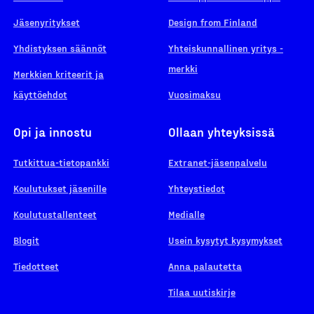
Jäsenyritykset
Design from Finland
Yhdistyksen säännöt
Yhteiskunnallinen yritys -
merkki
Merkkien kriteerit ja
käyttöehdot
Vuosimaksu
Opi ja innostu
Ollaan yhteyksissä
Tutkittua-tietopankki
Extranet-jäsenpalvelu
Koulutukset jäsenille
Yhteystiedot
Koulutustallenteet
Medialle
Blogit
Usein kysytyt kysymykset
Tiedotteet
Anna palautetta
Tilaa uutiskirje