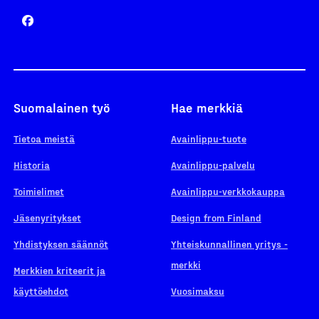
Suomalainen työ
Hae merkkiä
Tietoa meistä
Avainlippu-tuote
Historia
Avainlippu-palvelu
Toimielimet
Avainlippu-verkkokauppa
Jäsenyritykset
Design from Finland
Yhdistyksen säännöt
Yhteiskunnallinen yritys -
merkki
Merkkien kriteerit ja
käyttöehdot
Vuosimaksu