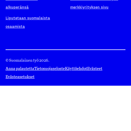
alkuperänsä
merkkiyrityksen sivu
Liputetaan suomalaista
osaamista
© Suomalainen työ 2026.
Anna palautetta
Tietosuojaseloste
Käyttöehdot
Evästeet
Evästeasetukset