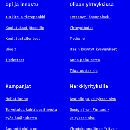
Opi ja innostu
Ollaan yhteyksissä
Tutkittua-tietopankki
Extranet-jäsenpalvelu
Koulutukset jäsenille
Yhteystiedot
Koulutustallenteet
Medialle
Blogit
Usein kysytyt kysymykset
Tiedotteet
Anna palautetta
Tilaa uutiskirje
Kampanjat
Merkkiyrityksille
Nollatilanne
Avainlippu-yrityksen sivu
Tervetuloa kohti positiivista
Design from Finland -
työelämäpuhetta
yrityksen sivu
Suunnittelulla on
Yhteiskunnallinen Yritys -