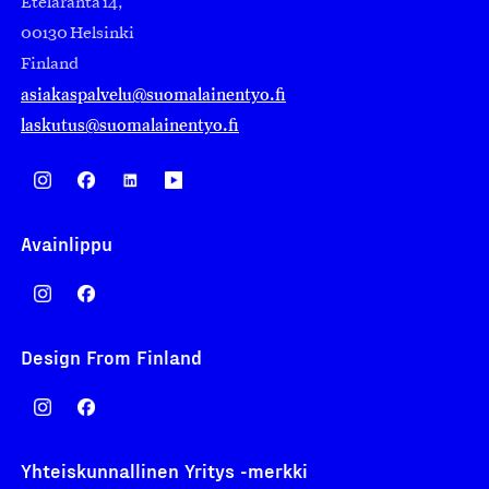
Eteläranta 14,
00130 Helsinki
Finland
asiakaspalvelu@suomalainentyo.fi
laskutus@suomalainentyo.fi
Avainlippu
Design From Finland
Yhteiskunnallinen Yritys -merkki