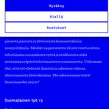
Hyväksy
Kiellä
Olemme jäsentemme omistama puolueeton,
Asetukset
työmarkkinajärjestöistä riippumaton yhdistys.
Jäseninämme on koko suomalaisen yhteiskunnan kirjo
pienistä pajoista ja yhteisöistä kansainvälisiin
suuryrityksiin. Meidät on perustettu yli 100 vuotta sitten
edistämään suomalaista työtä ja teollisuutta sekä
nostamaan ylpeyttä kotimaisesta osaamisesta. Uskomme
yhä, että työ yhdistää ihmisiä ja rakentaa vahvaa,
elinvoimaista yhteiskuntaa. Me rakastamme työtä!
Sanoimmeko sen jo?
Suomalainen työ ry