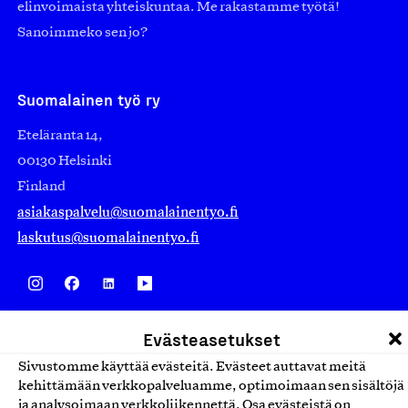
elinvoimaista yhteiskuntaa. Me rakastamme työtä!
Sanoimmeko sen jo?
Suomalainen työ ry
Eteläranta 14,
00130 Helsinki
Finland
asiakaspalvelu@suomalainentyo.fi
laskutus@suomalainentyo.fi
Avainlippu
Evästeasetukset
Sivustomme käyttää evästeitä. Evästeet auttavat meitä
kehittämään verkkopalveluamme, optimoimaan sen sisältöjä
ja analysoimaan verkkoliikennettä. Osa evästeistä on