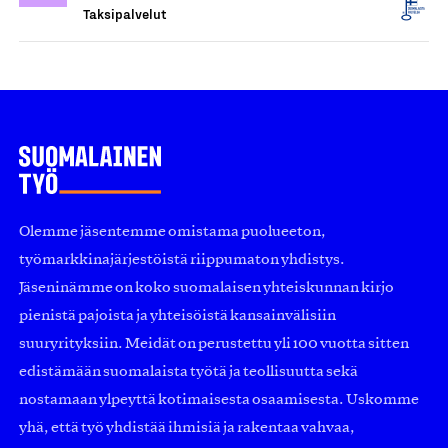
Taksipalvelut
Olemme jäsentemme omistama puolueeton,
työmarkkinajärjestöistä riippumaton yhdistys.
Jäseninämme on koko suomalaisen yhteiskunnan kirjo
pienistä pajoista ja yhteisöistä kansainvälisiin
suuryrityksiin. Meidät on perustettu yli 100 vuotta sitten
edistämään suomalaista työtä ja teollisuutta sekä
nostamaan ylpeyttä kotimaisesta osaamisesta. Uskomme
yhä, että työ yhdistää ihmisiä ja rakentaa vahvaa,