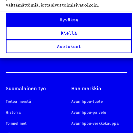
välttämättömiä, jotta sivut toimisivat oikein.
Design From Finland
Hyväksy
Kiellä
Yhteiskunnallinen Yritys -merkki
Asetukset
Suomalainen työ
Hae merkkiä
Tietoa meistä
Avainlippu-tuote
Historia
Avainlippu-palvelu
Toimielimet
Avainlippu-verkkokauppa