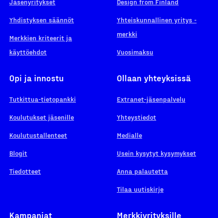
Jäsenyritykset
Design from Finland
Yhdistyksen säännöt
Yhteiskunnallinen yritys -
merkki
Merkkien kriteerit ja
käyttöehdot
Vuosimaksu
Opi ja innostu
Ollaan yhteyksissä
Tutkittua-tietopankki
Extranet-jäsenpalvelu
Koulutukset jäsenille
Yhteystiedot
Koulutustallenteet
Medialle
Blogit
Usein kysytyt kysymykset
Tiedotteet
Anna palautetta
Tilaa uutiskirje
Kampanjat
Merkkiyrityksille