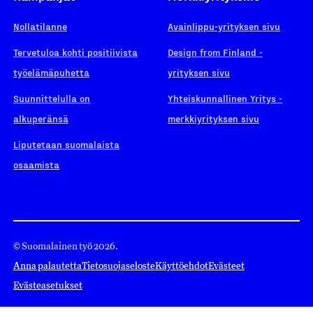
Nollatilanne
Avainlippu-yrityksen sivu
Tervetuloa kohti positiivista
Design from Finland -
työelämäpuhetta
yrityksen sivu
Suunnittelulla on
Yhteiskunnallinen Yritys -
alkuperänsä
merkkiyrityksen sivu
Liputetaan suomalaista
osaamista
© Suomalainen työ 2026.
Anna palautetta
Tietosuojaseloste
Käyttöehdot
Evästeet
Evästeasetukset