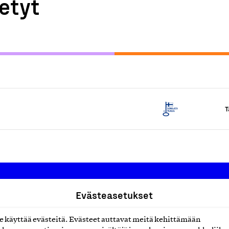
etyt
T
Evästeasetukset
Suomalainen työ ry
käyttää evästeitä. Evästeet auttavat meitä kehittämään