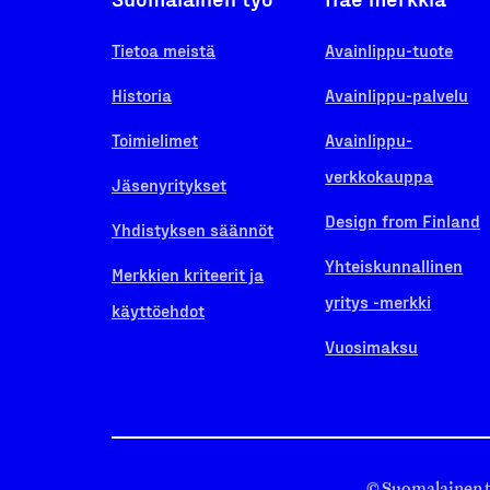
Tietoa meistä
Avainlippu-tuote
Historia
Avainlippu-palvelu
Toimielimet
Avainlippu-
verkkokauppa
Jäsenyritykset
Design from Finland
Yhdistyksen säännöt
Yhteiskunnallinen
Merkkien kriteerit ja
yritys -merkki
käyttöehdot
Vuosimaksu
© Suomalainen 