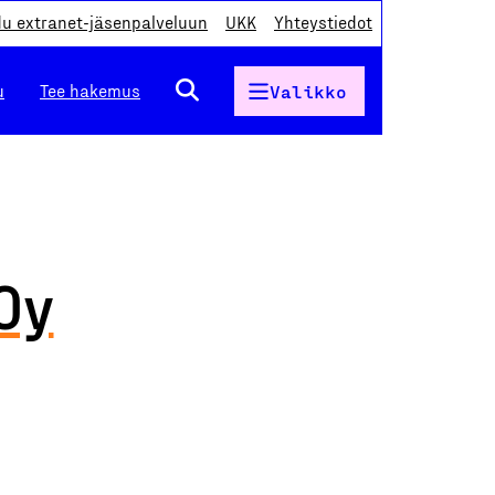
du extranet-jäsenpalveluun
UKK
Yhteystiedot
u
Tee hakemus
Valikko
Oy