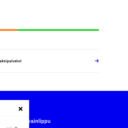
aksipalvelut
Avainlippu