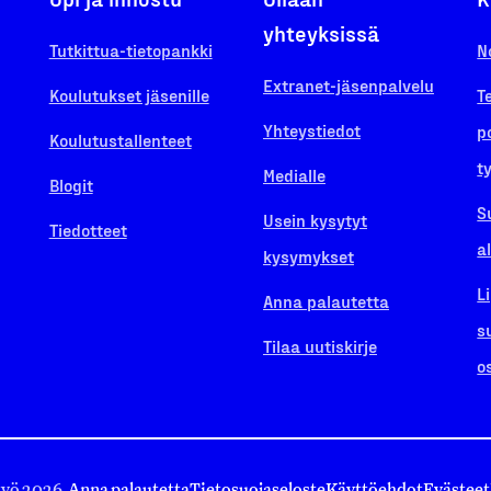
yhteyksissä
Tutkittua-tietopankki
N
Extranet-jäsenpalvelu
Koulutukset jäsenille
T
Yhteystiedot
p
Koulutustallenteet
t
Medialle
Blogit
S
Usein kysytyt
Tiedotteet
a
kysymykset
L
Anna palautetta
s
Tilaa uutiskirje
o
työ 2026.
Anna palautetta
Tietosuojaseloste
Käyttöehdot
Evästeet