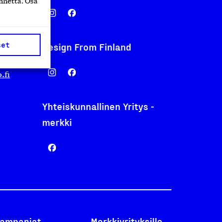
nnettä. Osa
set
Design From Finland
nentyo.fi
.fi
Yhteiskunnallinen Yritys -
merkki
ampanjat
Merkkiyrityksille