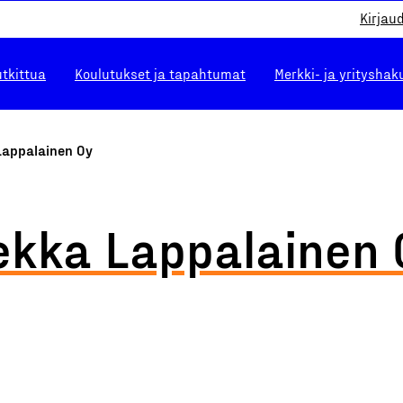
Kirjau
utkittua
Koulutukset ja tapahtumat
Merkki- ja yrityshak
Lappalainen Oy
ekka Lappalainen 