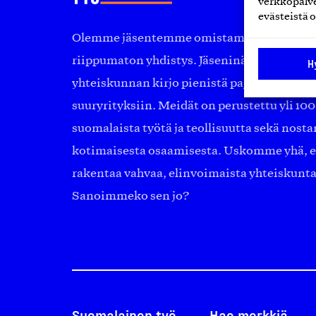
verkkopalve
evästeistä o
Olemme jäsentemme omistama puolueeton, 
riippumaton yhdistys. Jäseninämme on ko
H
yhteiskunnan kirjo pienistä pajoista ja yhte
suuryrityksiin. Meidät on perustettu yli 10
suomalaista työtä ja teollisuutta sekä nost
kotimaisesta osaamisesta. Uskomme yhä, ett
rakentaa vahvaa, elinvoimaista yhteiskunt
Sanoimmeko sen jo?
Suomalainen työ
Hae merkkiä