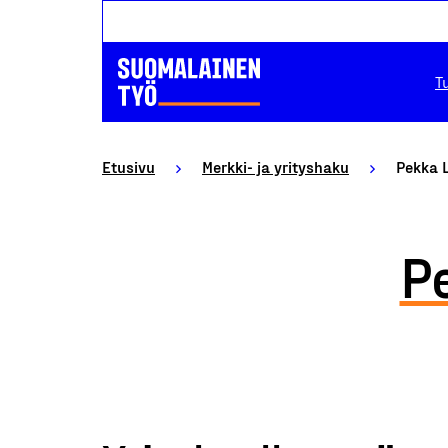
T
Etusivu
Merkki- ja yrityshaku
Pekka 
P