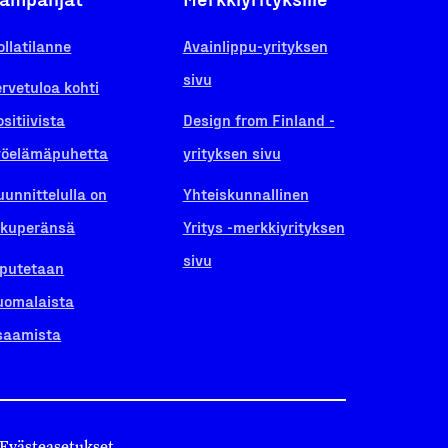
ollatilanne
Avainlippu-yrityksen
sivu
ervetuloa kohti
ositiivista
Design from Finland -
yöelämäpuhetta
yrityksen sivu
uunnittelulla on
Yhteiskunnallinen
lkuperänsä
Yritys -merkkiyrityksen
sivu
iputetaan
uomalaista
saamista
Evästeasetukset