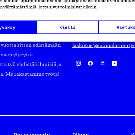
luamme, optimoimaan sen sisältöjä ja analysoimaan verkkoliike
Eteläranta 14,
n välttämättömiä, jotta sivut toimisivat oikein.
työmarkkinajärjestöistä
00130 Helsinki
ko suomalaisen
Finland
yväksy
Kiellä
Asetuk
asiakaspalvelu@suomalai
isöistä kansainvälisiin
laskutus@suomalainentyo
0 vuotta sitten edistämään
amaan ylpeyttä
ä työ yhdistää ihmisiä ja
aa. Me rakastamme työtä!
Opi ja innostu
Ollaan
K