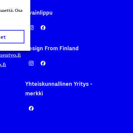
nnettä. Osa
Avainlippu
set
Design From Finland
nentyo.fi
.fi
Yhteiskunnallinen Yritys -
merkki