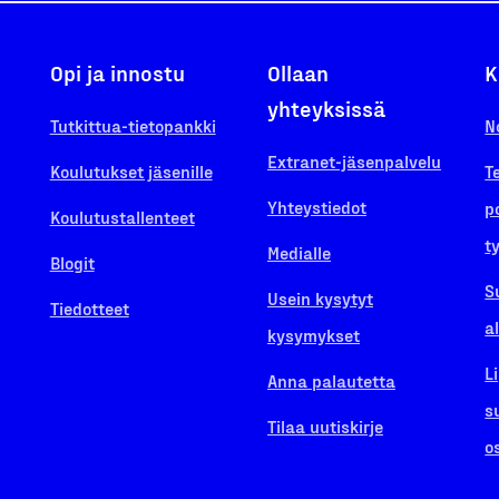
Opi ja innostu
Ollaan
K
yhteyksissä
Tutkittua-tietopankki
N
Extranet-jäsenpalvelu
Koulutukset jäsenille
T
Yhteystiedot
p
Koulutustallenteet
t
Medialle
Blogit
S
Usein kysytyt
Tiedotteet
a
kysymykset
L
Anna palautetta
s
Tilaa uutiskirje
o