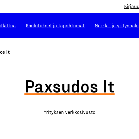
Kirjau
utkittua
Koulutukset ja tapahtumat
Merkki- ja yrityshak
os It
Paxsudos It
Yrityksen verkkosivusto