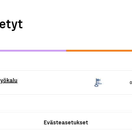
etyt
työkalu
O
Evästeasetukset