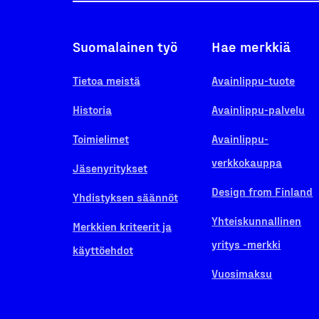
Suomalainen työ
Hae merkkiä
Tietoa meistä
Avainlippu-tuote
Historia
Avainlippu-palvelu
Toimielimet
Avainlippu-
verkkokauppa
Jäsenyritykset
Design from Finland
Yhdistyksen säännöt
Yhteiskunnallinen
Merkkien kriteerit ja
yritys -merkki
käyttöehdot
Vuosimaksu