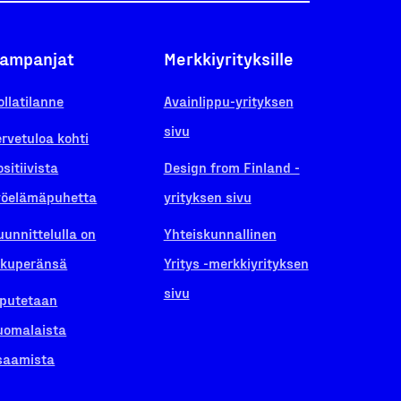
ampanjat
Merkkiyrityksille
ollatilanne
Avainlippu-yrityksen
sivu
ervetuloa kohti
ositiivista
Design from Finland -
yöelämäpuhetta
yrityksen sivu
uunnittelulla on
Yhteiskunnallinen
lkuperänsä
Yritys -merkkiyrityksen
sivu
iputetaan
uomalaista
saamista