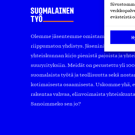
Sivustomme 
verkkopalve
evästeistä o
Olemme jäsentemme omistama puolueeton, 
H
riippumaton yhdistys. Jäseninämme on ko
yhteiskunnan kirjo pienistä pajoista ja yhte
suuryrityksiin. Meidät on perustettu yli 10
suomalaista työtä ja teollisuutta sekä nost
kotimaisesta osaamisesta. Uskomme yhä, ett
rakentaa vahvaa, elinvoimaista yhteiskunt
Sanoimmeko sen jo?