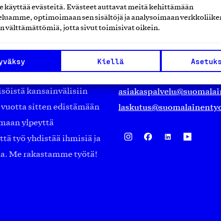
käyttää evästeitä. Evästeet auttavat meitä kehittämään
luamme, optimoimaan sen sisältöjä ja analysoimaan verkkoliike
Suomalainen työ ry
n välttämättömiä, jotta sivut toimisivat oikein.
Eteläranta 14,
työmarkkinajärjestöistä
00130 Helsinki
yväksy
Kiellä
Asetuk
ko suomalaisen
Finland
asiakaspalvelu@suomalai
isöistä kansainvälisiin
laskutus@suomalainentyo
0 vuotta sitten edistämään
amaan ylpeyttä
ä työ yhdistää ihmisiä ja
aa. Me rakastamme työtä!