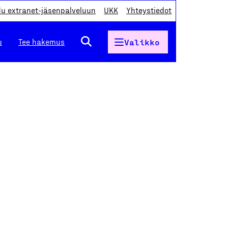
du extranet-jäsenpalveluun
UKK
Yhteystiedot
u
Tee hakemus
Valikko