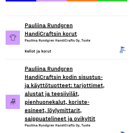
Pauliina Rundgren
HandiCraftsin korut
Pauliina Rundgren HandiCrafts Oy, Tuote
Kellot ja korut
Pauliina Rundgren
HandiCraftsin kodin sisustus-
ja käyttötuotteet: tarjottimet,
alustat ja teesiivilät,
pienhuonekalut, koriste-
esineet, löylymittarit,
saippuatelineet ja ovikyltit
Pauliina Rundgren HandiCrafts Oy, Tuote