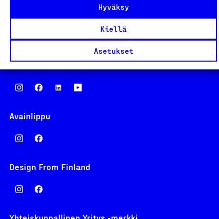
Hyväksy
Eteläranta 14,
00130 Helsinki
Kiellä
Finland
asiakaspalvelu@suomalainentyo.fi
Asetukset
laskutus@suomalainentyo.fi
Avainlippu
Design From Finland
Yhteiskunnallinen Yritys -merkki