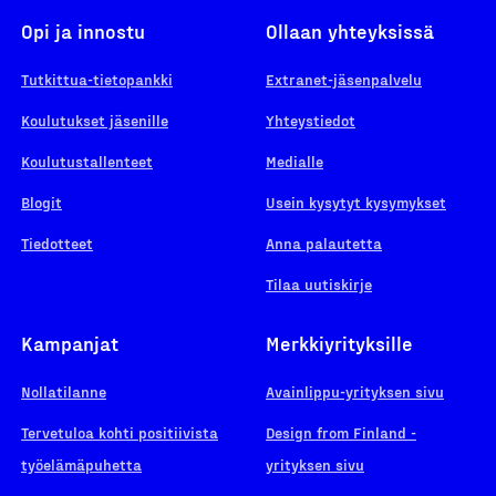
Opi ja innostu
Ollaan yhteyksissä
Tutkittua-tietopankki
Extranet-jäsenpalvelu
Koulutukset jäsenille
Yhteystiedot
Koulutustallenteet
Medialle
Blogit
Usein kysytyt kysymykset
Tiedotteet
Anna palautetta
Tilaa uutiskirje
Kampanjat
Merkkiyrityksille
Nollatilanne
Avainlippu-yrityksen sivu
Tervetuloa kohti positiivista
Design from Finland -
työelämäpuhetta
yrityksen sivu