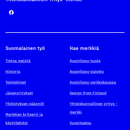
Suomalainen työ
Hae merkkiä
Tietoa meistä
Avainlippu-tuote
Historia
Avainlippu-palvelu
Toimielimet
Avainlippu-verkkokauppa
Jäsenyritykset
Design from Finland
Yhdistyksen säännöt
Yhteiskunnallinen yritys -
merkki
Merkkien kriteerit ja
käyttöehdot
Vuosimaksu