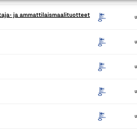
aja- ja ammattilaismaalituotteet
U
U
U
U
U