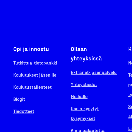
Opi ja innostu
Ollaan
K
yhteyksissä
Tutkittua-tietopankki
N
Extranet-jäsenpalvelu
Koulutukset jäsenille
T
Yhteystiedot
p
Koulutustallenteet
t
Medialle
Blogit
S
Usein kysytyt
Tiedotteet
a
kysymykset
L
Anna palautetta