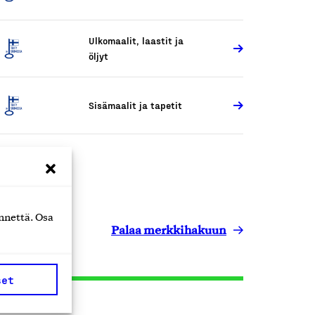
Ulkomaalit, laastit ja
öljyt
Sisämaalit ja tapetit
nnettä. Osa
Palaa merkkihakuun
set