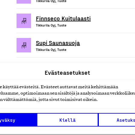
Tikkurila Oyj, Tuote
Finnseco Kuitulaasti
Tikkurila Oyj, Tuote
Supi Saunasuoja
Tikkurila Oyj, Tuote
Evästeasetukset
uotteet tai
käyttää evästeitä. Evästeet auttavat meitä kehittämään
luamme, optimoimaan sen sisältöjä ja analysoimaan verkkoliike
n välttämättömiä, jotta sivut toimisivat oikein.
yväksy
Kiellä
Asetuk