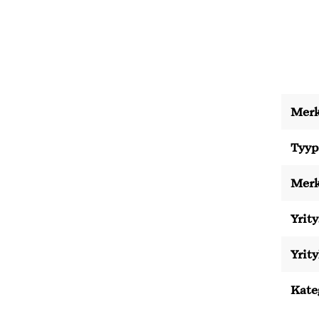
Merk
Tyyp
Merk
Yrity
Yrit
Kate