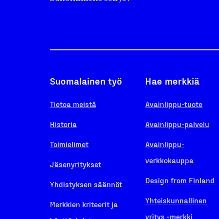
Suomalainen työ
Hae merkkiä
Tietoa meistä
Avainlippu-tuote
Historia
Avainlippu-palvelu
Toimielimet
Avainlippu-
verkkokauppa
Jäsenyritykset
Design from Finland
Yhdistyksen säännöt
Yhteiskunnallinen
Merkkien kriteerit ja
yritys -merkki