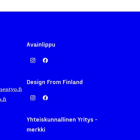
Avainlippu
Design From Finland
nentyo.fi
.fi
Yhteiskunnallinen Yritys -
merkki