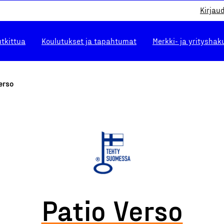
Kirjau
utkittua
Koulutukset ja tapahtumat
Merkki- ja yrityshak
erso
Patio Verso