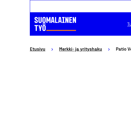
T
Etusivu
Merkki- ja yrityshaku
Patio V