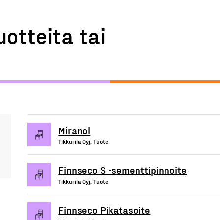
uotteita tai
Miranol
Tikkurila Oyj, Tuote
Finnseco S -sementtipinnoite
Tikkurila Oyj, Tuote
Finnseco Pikatasoite