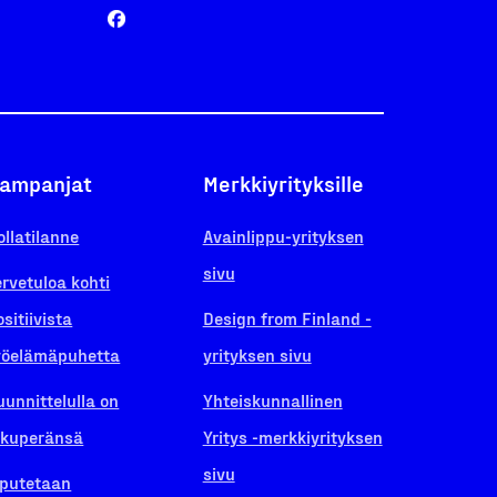
ampanjat
Merkkiyrityksille
ollatilanne
Avainlippu-yrityksen
sivu
ervetuloa kohti
ositiivista
Design from Finland -
yöelämäpuhetta
yrityksen sivu
uunnittelulla on
Yhteiskunnallinen
lkuperänsä
Yritys -merkkiyrityksen
sivu
iputetaan