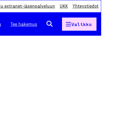
du extranet-jäsenpalveluun
UKK
Yhteystiedot
u
Tee hakemus
Valikko