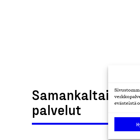
Samankaltaiset t
Sivustomme 
verkkopalve
palvelut
evästeistä o
H