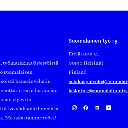
Suomalainen työ ry
Eteläranta 14,
työmarkkinajärjestöistä
00130 Helsinki
ko suomalaisen
Finland
asiakaspalvelu@suomalai
isöistä kansainvälisiin
laskutus@suomalainentyo
0 vuotta sitten edistämään
amaan ylpeyttä
ä työ yhdistää ihmisiä ja
aa. Me rakastamme työtä!