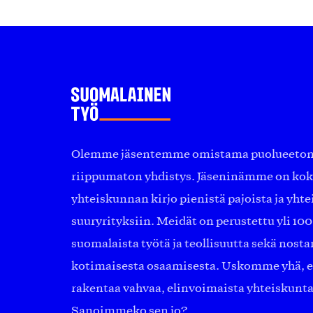
Olemme jäsentemme omistama puolueeton, 
riippumaton yhdistys. Jäseninämme on ko
yhteiskunnan kirjo pienistä pajoista ja yhte
suuryrityksiin. Meidät on perustettu yli 10
suomalaista työtä ja teollisuutta sekä nost
kotimaisesta osaamisesta. Uskomme yhä, ett
rakentaa vahvaa, elinvoimaista yhteiskunt
Sanoimmeko sen jo?