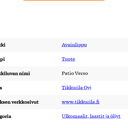
ki
Avainlippu
pi
Tuote
kiluvan nimi
Patio Verso
s
Tikkurila Oyj
yksen verkkosivut
www.tikkurila.fi
goria
Ulkomaalit, laastit ja öljyt