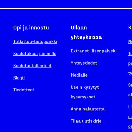
Opi ja innostu
Ollaan
K
yhteyksissä
Tutkittua-tietopankki
N
Extranet-jäsenpalvelu
Koulutukset jäsenille
T
Yhteystiedot
p
Koulutustallenteet
t
Medialle
Blogit
S
Usein kysytyt
Tiedotteet
a
kysymykset
L
Anna palautetta
s
Tilaa uutiskirje
o