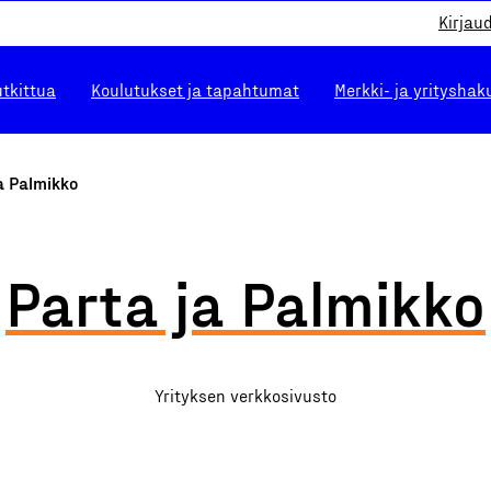
Kirjau
utkittua
Koulutukset ja tapahtumat
Merkki- ja yrityshak
a Palmikko
Parta ja Palmikko
Yrityksen verkkosivusto