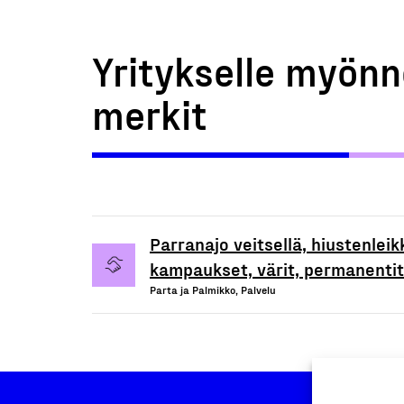
Yritykselle myönn
merkit
Parranajo veitsellä, hiustenleik
kampaukset, värit, permanentit
Parta ja Palmikko, Palvelu