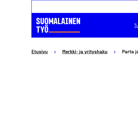
T
Etusivu
Merkki- ja yrityshaku
Parta j