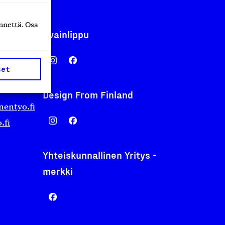
nnettä. Osa
Avainlippu
set
Design From Finland
nentyo.fi
.fi
Yhteiskunnallinen Yritys -
merkki