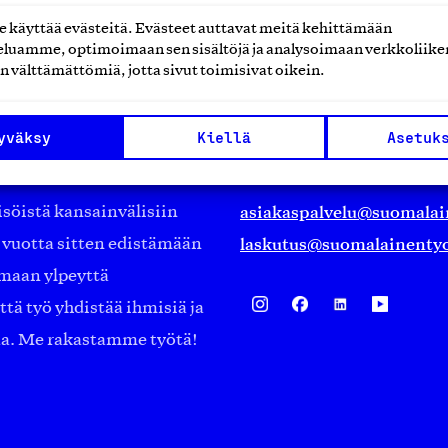
käyttää evästeitä. Evästeet auttavat meitä kehittämään
luamme, optimoimaan sen sisältöjä ja analysoimaan verkkoliike
Suomalainen työ ry
n välttämättömiä, jotta sivut toimisivat oikein.
Eteläranta 14,
yväksy
Kiellä
Asetuk
työmarkkinajärjestöistä
00130 Helsinki
ko suomalaisen
Finland
asiakaspalvelu@suomalai
isöistä kansainvälisiin
laskutus@suomalainentyo
0 vuotta sitten edistämään
amaan ylpeyttä
ä työ yhdistää ihmisiä ja
aa. Me rakastamme työtä!