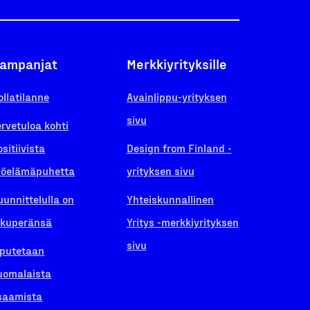
ampanjat
Merkkiyrityksille
ollatilanne
Avainlippu-yrityksen
sivu
ervetuloa kohti
ositiivista
Design from Finland -
yöelämäpuhetta
yrityksen sivu
uunnittelulla on
Yhteiskunnallinen
lkuperänsä
Yritys -merkkiyrityksen
sivu
iputetaan
uomalaista
saamista