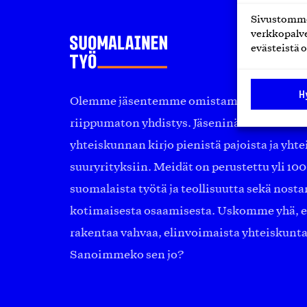
Sivustomme 
verkkopalve
evästeistä o
H
Olemme jäsentemme omistama puolueeton, 
riippumaton yhdistys. Jäseninämme on ko
yhteiskunnan kirjo pienistä pajoista ja yhte
suuryrityksiin. Meidät on perustettu yli 10
suomalaista työtä ja teollisuutta sekä nost
kotimaisesta osaamisesta. Uskomme yhä, ett
rakentaa vahvaa, elinvoimaista yhteiskunt
Sanoimmeko sen jo?