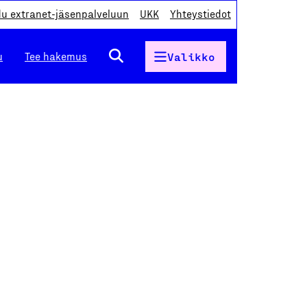
du extranet-jäsenpalveluun
UKK
Yhteystiedot
u
Tee hakemus
Valikko