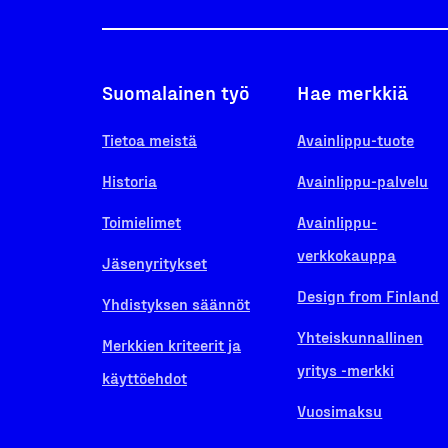
Suomalainen työ
Hae merkkiä
Tietoa meistä
Avainlippu-tuote
Historia
Avainlippu-palvelu
Toimielimet
Avainlippu-
verkkokauppa
Jäsenyritykset
Design from Finland
Yhdistyksen säännöt
Yhteiskunnallinen
Merkkien kriteerit ja
yritys -merkki
käyttöehdot
Vuosimaksu