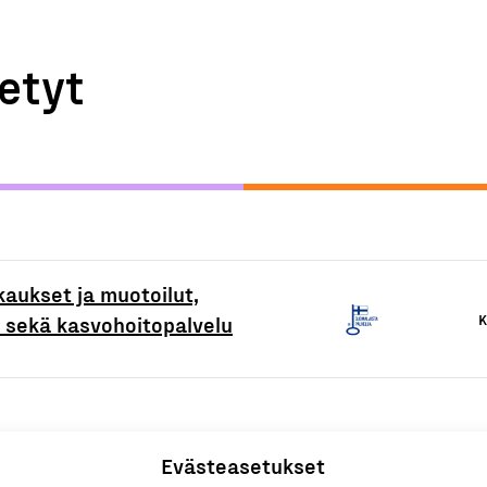
etyt
kaukset ja muotoilut,
K
 sekä kasvohoitopalvelu
Evästeasetukset