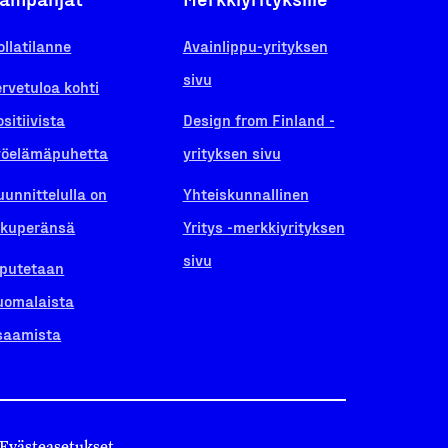
ollatilanne
Avainlippu-yrityksen
sivu
ervetuloa kohti
ositiivista
Design from Finland -
yöelämäpuhetta
yrityksen sivu
uunnittelulla on
Yhteiskunnallinen
lkuperänsä
Yritys -merkkiyrityksen
sivu
iputetaan
uomalaista
saamista
Evästeasetukset