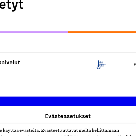
etyt
palvelut
M
Evästeasetukset
Suomalainen työ ry
käyttää evästeitä. Evästeet auttavat meitä kehittämään