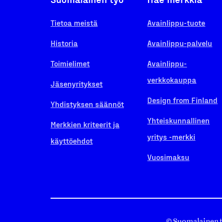
Tietoa meistä
Avainlippu-tuote
Historia
Avainlippu-palvelu
Toimielimet
Avainlippu-
verkkokauppa
Jäsenyritykset
Design from Finland
Yhdistyksen säännöt
Yhteiskunnallinen
Merkkien kriteerit ja
yritys -merkki
käyttöehdot
Vuosimaksu
© Suomalainen 