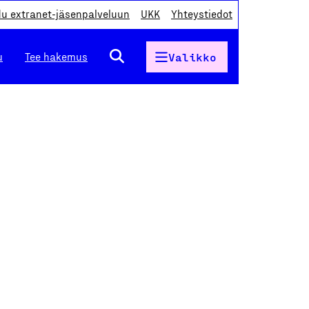
du extranet-jäsenpalveluun
UKK
Yhteystiedot
u
Tee hakemus
Valikko