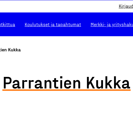
Kirjau
utkittua
Koulutukset ja tapahtumat
Merkki- ja yrityshak
tien Kukka
Parrantien Kukka