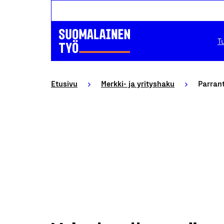
T
Etusivu
Merkki- ja yrityshaku
Parran