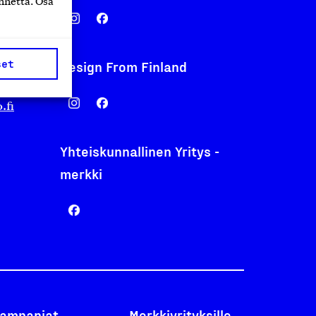
nnettä. Osa
set
Design From Finland
nentyo.fi
.fi
Yhteiskunnallinen Yritys -
merkki
ampanjat
Merkkiyrityksille