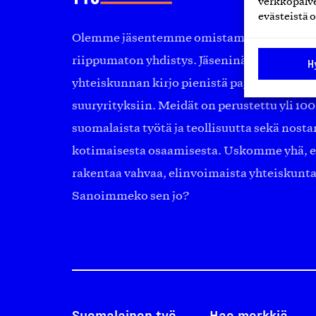
verkkopalve
evästeistä o
Olemme jäsentemme omistama puolueeton, 
riippumaton yhdistys. Jäseninämme on ko
H
yhteiskunnan kirjo pienistä pajoista ja yhte
suuryrityksiin. Meidät on perustettu yli 10
suomalaista työtä ja teollisuutta sekä nost
kotimaisesta osaamisesta. Uskomme yhä, ett
rakentaa vahvaa, elinvoimaista yhteiskunt
Sanoimmeko sen jo?
Suomalainen työ
Hae merkkiä