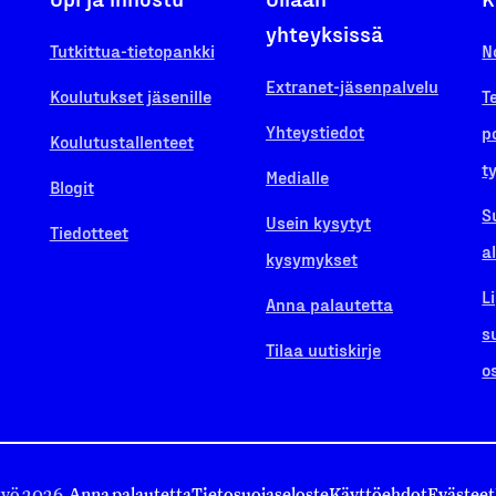
yhteyksissä
Tutkittua-tietopankki
N
Extranet-jäsenpalvelu
Koulutukset jäsenille
T
Yhteystiedot
p
Koulutustallenteet
t
Medialle
Blogit
S
Usein kysytyt
Tiedotteet
a
kysymykset
L
Anna palautetta
s
Tilaa uutiskirje
o
työ 2026.
Anna palautetta
Tietosuojaseloste
Käyttöehdot
Evästeet