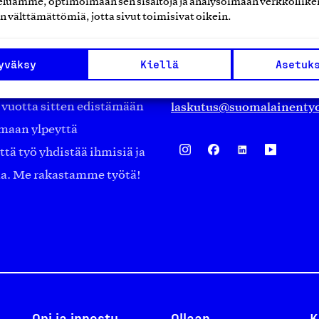
luamme, optimoimaan sen sisältöjä ja analysoimaan verkkoliike
Eteläranta 14,
n välttämättömiä, jotta sivut toimisivat oikein.
työmarkkinajärjestöistä
00130 Helsinki
ko suomalaisen
Finland
yväksy
Kiellä
Asetuk
asiakaspalvelu@suomalai
isöistä kansainvälisiin
laskutus@suomalainentyo
0 vuotta sitten edistämään
amaan ylpeyttä
ä työ yhdistää ihmisiä ja
aa. Me rakastamme työtä!
Opi ja innostu
Ollaan
K