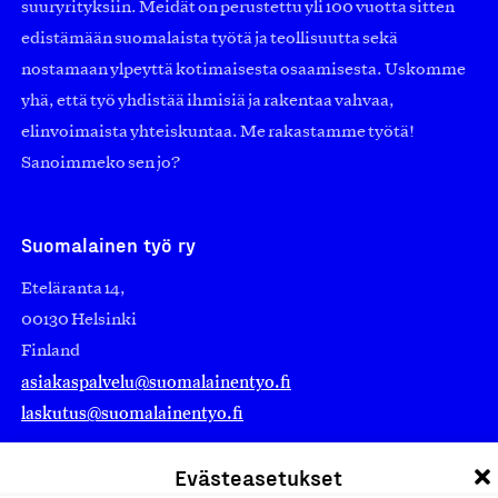
suuryrityksiin. Meidät on perustettu yli 100 vuotta sitten
edistämään suomalaista työtä ja teollisuutta sekä
nostamaan ylpeyttä kotimaisesta osaamisesta. Uskomme
yhä, että työ yhdistää ihmisiä ja rakentaa vahvaa,
elinvoimaista yhteiskuntaa. Me rakastamme työtä!
Sanoimmeko sen jo?
Suomalainen työ ry
Eteläranta 14,
00130 Helsinki
Finland
asiakaspalvelu@suomalainentyo.fi
laskutus@suomalainentyo.fi
Evästeasetukset