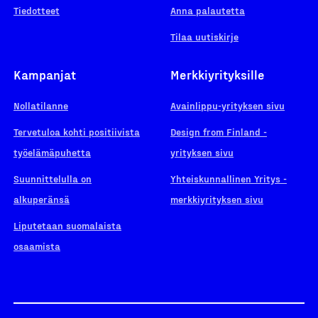
Tiedotteet
Anna palautetta
Tilaa uutiskirje
Kampanjat
Merkkiyrityksille
Nollatilanne
Avainlippu-yrityksen sivu
Tervetuloa kohti positiivista
Design from Finland -
työelämäpuhetta
yrityksen sivu
Suunnittelulla on
Yhteiskunnallinen Yritys -
alkuperänsä
merkkiyrityksen sivu
Liputetaan suomalaista
osaamista