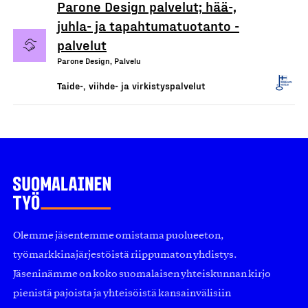
Parone Design palvelut; hää-,
juhla- ja tapahtumatuotanto -
palvelut
Parone Design, Palvelu
Taide-, viihde- ja virkistyspalvelut
Olemme jäsentemme omistama puolueeton,
työmarkkinajärjestöistä riippumaton yhdistys.
Jäseninämme on koko suomalaisen yhteiskunnan kirjo
pienistä pajoista ja yhteisöistä kansainvälisiin