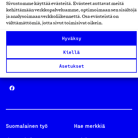
Sivustomme käyttää evästeitä. Evästeet auttavat meitä
Avainlippu
kehittämään verkkopalveluamme, optimoimaan sen sisältöjä
ja analysoimaan verkkoliikennettä. Osa evästeistä on
välttämättömiä, jotta sivut toimisivat oikein.
Hyväksy
Design From Finland
Kiellä
Asetukset
Yhteiskunnallinen Yritys -merkki
Suomalainen työ
Hae merkkiä