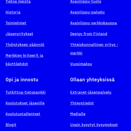
Tietoa meistä
Avainlippu-tuote
Historia
Avainlippu-palvelu
Toimielimet
Avainlippu-verkkokauppa
Jäsenyritykset
Design from Finland
Yhdistyksen säännöt
Yhteiskunnallinen yritys -
merkki
Merkkien kriteerit ja
käyttöehdot
Vuosimaksu
Opi ja innostu
Ollaan yhteyksissä
Tutkittua-tietopankki
Extranet-jäsenpalvelu
Koulutukset jäsenille
Yhteystiedot
Koulutustallenteet
Medialle
Blogit
Usein kysytyt kysymykset