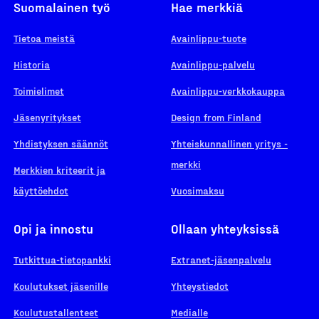
Suomalainen työ
Hae merkkiä
Tietoa meistä
Avainlippu-tuote
Historia
Avainlippu-palvelu
Toimielimet
Avainlippu-verkkokauppa
Jäsenyritykset
Design from Finland
Yhdistyksen säännöt
Yhteiskunnallinen yritys -
merkki
Merkkien kriteerit ja
käyttöehdot
Vuosimaksu
Opi ja innostu
Ollaan yhteyksissä
Tutkittua-tietopankki
Extranet-jäsenpalvelu
Koulutukset jäsenille
Yhteystiedot
Koulutustallenteet
Medialle