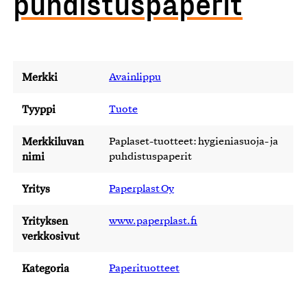
puhdistuspaperit
Merkki
Avainlippu
Tyyppi
Tuote
Merkkiluvan
Paplaset-tuotteet: hygieniasuoja- ja
nimi
puhdistuspaperit
Yritys
Paperplast Oy
Yrityksen
www.paperplast.fi
verkkosivut
Kategoria
Paperituotteet