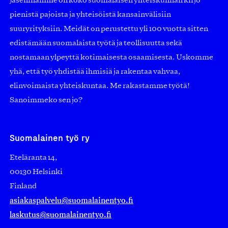
Jäseninämme on koko suomalaisen yhteiskunnan kirjo
pienistä pajoista ja yhteisöistä kansainvälisiin
suuryrityksiin. Meidät on perustettu yli 100 vuotta sitten
edistämään suomalaista työtä ja teollisuutta sekä
nostamaan ylpeyttä kotimaisesta osaamisesta. Uskomme
yhä, että työ yhdistää ihmisiä ja rakentaa vahvaa,
elinvoimaista yhteiskuntaa. Me rakastamme työtä!
Sanoimmeko sen jo?
Suomalainen työ ry
Eteläranta 14,
00130 Helsinki
Finland
asiakaspalvelu@suomalainentyo.fi
laskutus@suomalainentyo.fi