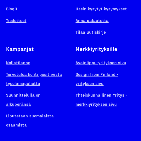
Blogit
Usein kysytyt kysymykset
Tiedotteet
Anna palautetta
Tilaa uutiskirje
Kampanjat
Merkkiyrityksille
Nollatilanne
Avainlippu-yrityksen sivu
Tervetuloa kohti positiivista
Design from Finland -
työelämäpuhetta
yrityksen sivu
Suunnittelulla on
Yhteiskunnallinen Yritys -
alkuperänsä
merkkiyrityksen sivu
Liputetaan suomalaista
osaamista