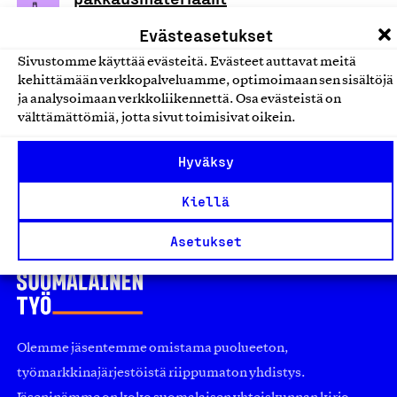
Pa-Hu oy, Tuote
Evästeasetukset
Paperituotteet
Sivustomme käyttää evästeitä. Evästeet auttavat meitä
kehittämään verkkopalveluamme, optimoimaan sen sisältöjä
Muoviton kertakäyttökuppi
ja analysoimaan verkkoliikennettä. Osa evästeistä on
välttämättömiä, jotta sivut toimisivat oikein.
Cupbio Oy, Tuote
Paperituotteet
Hyväksy
Kiellä
Asetukset
Olemme jäsentemme omistama puolueeton,
työmarkkinajärjestöistä riippumaton yhdistys.