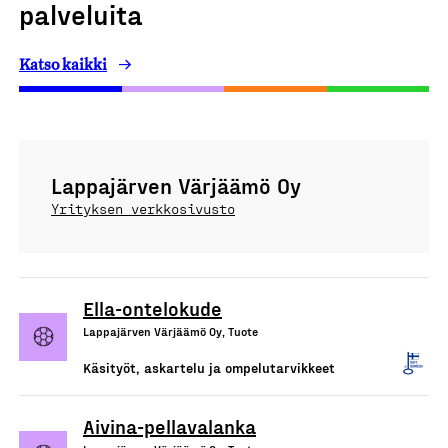
palveluita
Katso kaikki
Lappajärven Värjäämö Oy
Yrityksen verkkosivusto
Ella-ontelokude
Lappajärven Värjäämö Oy, Tuote
Käsityöt, askartelu ja ompelutarvikkeet
Aivina-pellavalanka