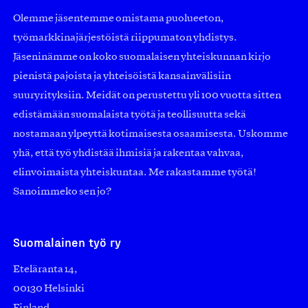
Olemme jäsentemme omistama puolueeton,
työmarkkinajärjestöistä riippumaton yhdistys.
Jäseninämme on koko suomalaisen yhteiskunnan kirjo
pienistä pajoista ja yhteisöistä kansainvälisiin
suuryrityksiin. Meidät on perustettu yli 100 vuotta sitten
edistämään suomalaista työtä ja teollisuutta sekä
nostamaan ylpeyttä kotimaisesta osaamisesta. Uskomme
yhä, että työ yhdistää ihmisiä ja rakentaa vahvaa,
elinvoimaista yhteiskuntaa. Me rakastamme työtä!
Sanoimmeko sen jo?
Suomalainen työ ry
Eteläranta 14,
00130 Helsinki