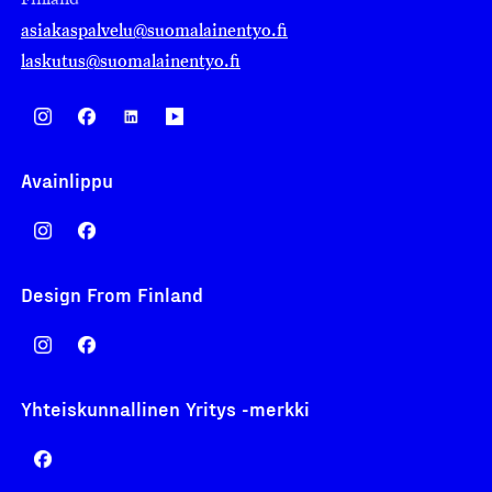
Finland
asiakaspalvelu@suomalainentyo.fi
laskutus@suomalainentyo.fi
Avainlippu
Design From Finland
Yhteiskunnallinen Yritys -merkki