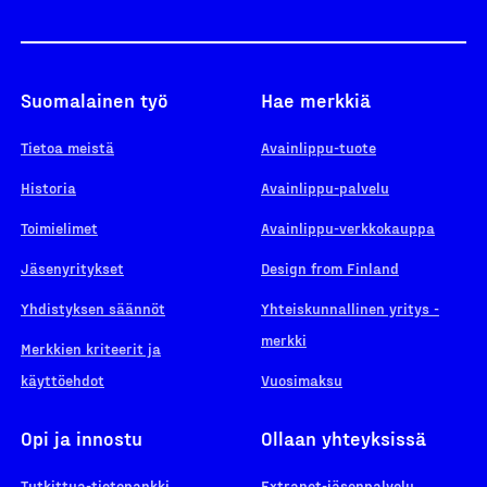
Suomalainen työ
Hae merkkiä
Tietoa meistä
Avainlippu-tuote
Historia
Avainlippu-palvelu
Toimielimet
Avainlippu-verkkokauppa
Jäsenyritykset
Design from Finland
Yhdistyksen säännöt
Yhteiskunnallinen yritys -
merkki
Merkkien kriteerit ja
käyttöehdot
Vuosimaksu
Opi ja innostu
Ollaan yhteyksissä
Tutkittua-tietopankki
Extranet-jäsenpalvelu