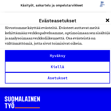
Käsityöt, askartelu ja ompelutarvikkeet
Kasvivärjätyt villalangat
Evästeasetukset
Katjamaarit, Tuote
Sivustomme käyttää evästeitä. Evästeet auttavat meitä
kehittämään verkkopalveluamme, optimoimaan sen sisältöjä
Käsityöt, askartelu ja ompelutarvikkeet
ja analysoimaan verkkoliikennettä. Osa evästeistä on
välttämättömiä, jotta sivut toimisivat oikein.
Mehiläisvahalevy
Silvetto Oy, Tuote
Hyväksy
Käsityöt, askartelu ja ompelutarvikkeet
Kiellä
Asetukset