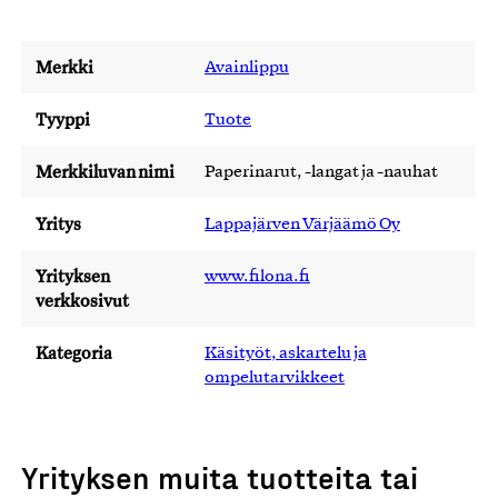
Merkki
Avainlippu
Tyyppi
Tuote
Merkkiluvan nimi
Paperinarut, -langat ja -nauhat
Yritys
Lappajärven Värjäämö Oy
Yrityksen
www.filona.fi
verkkosivut
Kategoria
Käsityöt, askartelu ja
ompelutarvikkeet
Yrityksen muita tuotteita tai