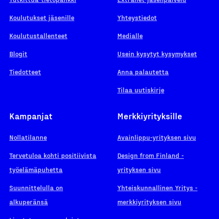
Koulutukset jäsenille
Yhteystiedot
Koulutustallenteet
Medialle
Blogit
Usein kysytyt kysymykset
Tiedotteet
Anna palautetta
Tilaa uutiskirje
Kampanjat
Merkkiyrityksille
Nollatilanne
Avainlippu-yrityksen sivu
Tervetuloa kohti positiivista
Design from Finland -
työelämäpuhetta
yrityksen sivu
Suunnittelulla on
Yhteiskunnallinen Yritys -
alkuperänsä
merkkiyrityksen sivu