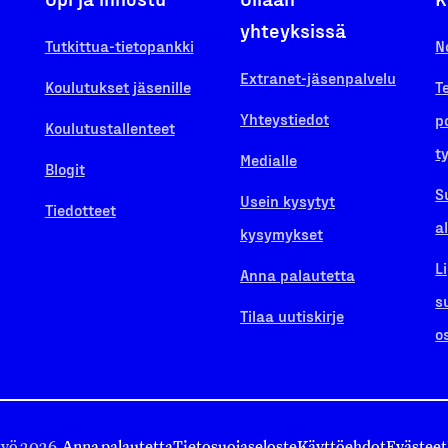
yhteyksissä
Tutkittua-tietopankki
N
Extranet-jäsenpalvelu
Koulutukset jäsenille
T
Yhteystiedot
p
Koulutustallenteet
t
Medialle
Blogit
S
Usein kysytyt
Tiedotteet
a
kysymykset
L
Anna palautetta
s
Tilaa uutiskirje
o
työ 2026.
Anna palautetta
Tietosuojaseloste
Käyttöehdot
Evästeet