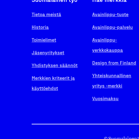
Tietoa meistä
Avainlippu-tuote
Historia
Avainlippu-palvelu
Toimielimet
Avainlippu-
verkkokauppa
Jäsenyritykset
Design from Finland
Yhdistyksen säännöt
Yhteiskunnallinen
Merkkien kriteerit ja
yritys -merkki
käyttöehdot
Vuosimaksu
© Suomalainen 