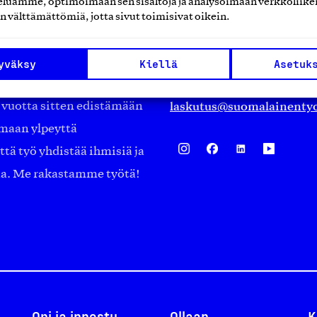
luamme, optimoimaan sen sisältöjä ja analysoimaan verkkoliike
Eteläranta 14,
n välttämättömiä, jotta sivut toimisivat oikein.
työmarkkinajärjestöistä
00130 Helsinki
ko suomalaisen
Finland
yväksy
Kiellä
Asetuk
asiakaspalvelu@suomalai
isöistä kansainvälisiin
laskutus@suomalainentyo
0 vuotta sitten edistämään
amaan ylpeyttä
ä työ yhdistää ihmisiä ja
aa. Me rakastamme työtä!
Opi ja innostu
Ollaan
K