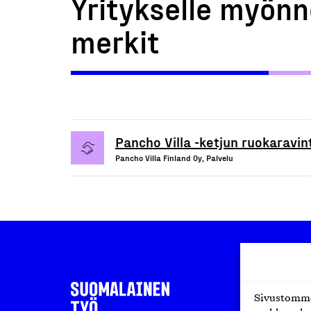
Yritykselle myönn
merkit
Pancho Villa -ketjun ruokaravin
Pancho Villa Finland Oy, Palvelu
Sivustomme 