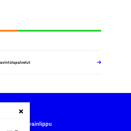
avintolapalvelut
Avainlippu