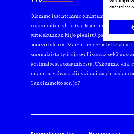
verkkopalve
evästeistä o
Olemme jäsentemme omistama puolueeton, 
riippumaton yhdistys. Jäseninämme on ko
H
yhteiskunnan kirjo pienistä pajoista ja yhte
suuryrityksiin. Meidät on perustettu yli 10
suomalaista työtä ja teollisuutta sekä nost
kotimaisesta osaamisesta. Uskomme yhä, ett
rakentaa vahvaa, elinvoimaista yhteiskunt
Sanoimmeko sen jo?
Suomalainen työ
Hae merkkiä