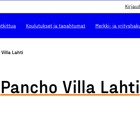
Kirjau
utkittua
Koulutukset ja tapahtumat
Merkki- ja yrityshak
Villa Lahti
Pancho Villa Lahti