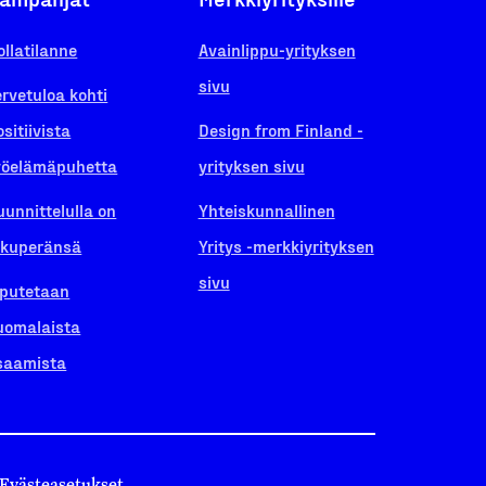
ollatilanne
Avainlippu-yrityksen
sivu
ervetuloa kohti
ositiivista
Design from Finland -
yöelämäpuhetta
yrityksen sivu
uunnittelulla on
Yhteiskunnallinen
lkuperänsä
Yritys -merkkiyrityksen
sivu
iputetaan
uomalaista
saamista
Evästeasetukset