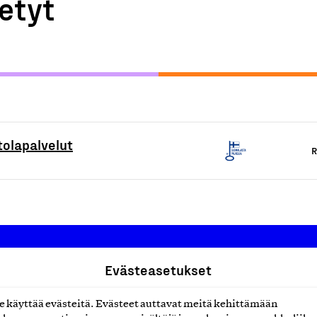
etyt
tolapalvelut
R
Evästeasetukset
Suomalainen työ ry
käyttää evästeitä. Evästeet auttavat meitä kehittämään