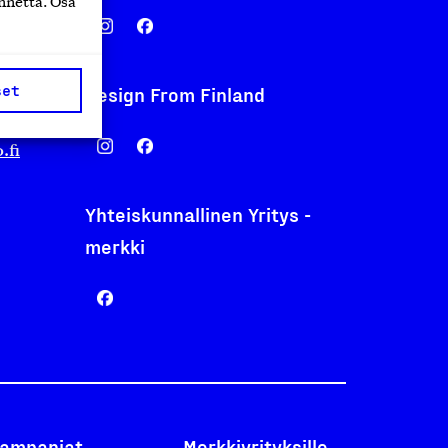
nnettä. Osa
set
Design From Finland
nentyo.fi
.fi
Yhteiskunnallinen Yritys -
merkki
ampanjat
Merkkiyrityksille