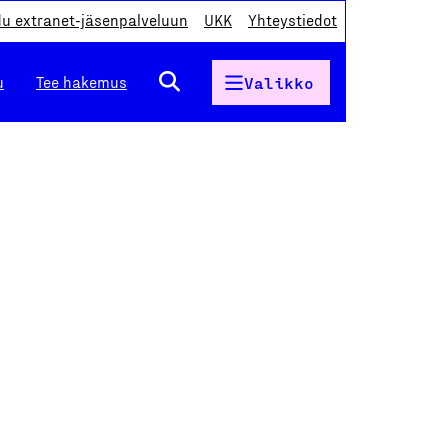
du extranet-jäsenpalveluun
UKK
Yhteystiedot
u
Tee hakemus
Valikko