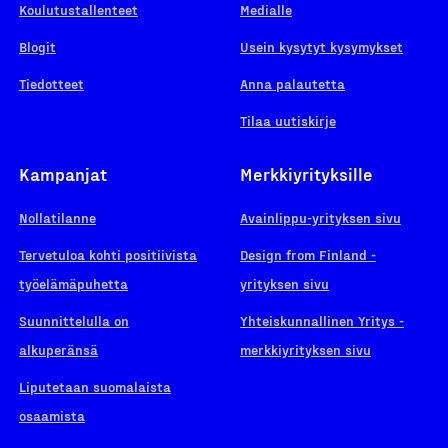
Koulutustallenteet
Medialle
Blogit
Usein kysytyt kysymykset
Tiedotteet
Anna palautetta
Tilaa uutiskirje
Kampanjat
Merkkiyrityksille
Nollatilanne
Avainlippu-yrityksen sivu
Tervetuloa kohti positiivista
Design from Finland -
työelämäpuhetta
yrityksen sivu
Suunnittelulla on
Yhteiskunnallinen Yritys -
alkuperänsä
merkkiyrityksen sivu
Liputetaan suomalaista
osaamista