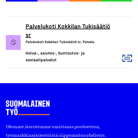
Palvelukoti Kokkilan Tukisäätiö
sr
Palvelukoti Kokkilan Tukisäätiö sr, Palvelu
Hoiva-, asumis-, kuntoutus- ja
sosiaalipalvelut
Olemme jäsentemme omistama puolueeton,
työmarkkinajärjestöistä riippumaton yhdistys.