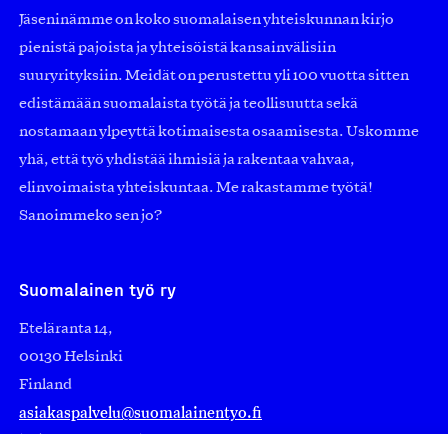
Jäseninämme on koko suomalaisen yhteiskunnan kirjo
pienistä pajoista ja yhteisöistä kansainvälisiin
suuryrityksiin. Meidät on perustettu yli 100 vuotta sitten
edistämään suomalaista työtä ja teollisuutta sekä
nostamaan ylpeyttä kotimaisesta osaamisesta. Uskomme
yhä, että työ yhdistää ihmisiä ja rakentaa vahvaa,
elinvoimaista yhteiskuntaa. Me rakastamme työtä!
Sanoimmeko sen jo?
Suomalainen työ ry
Eteläranta 14,
00130 Helsinki
Finland
asiakaspalvelu@suomalainentyo.fi
laskutus@suomalainentyo.fi