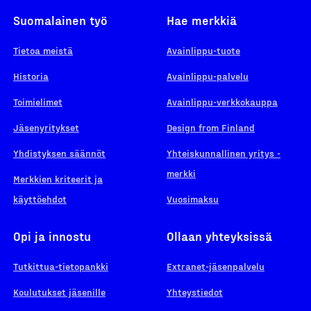
Suomalainen työ
Hae merkkiä
Tietoa meistä
Avainlippu-tuote
Historia
Avainlippu-palvelu
Toimielimet
Avainlippu-verkkokauppa
Jäsenyritykset
Design from Finland
Yhdistyksen säännöt
Yhteiskunnallinen yritys -
merkki
Merkkien kriteerit ja
käyttöehdot
Vuosimaksu
Opi ja innostu
Ollaan yhteyksissä
Tutkittua-tietopankki
Extranet-jäsenpalvelu
Koulutukset jäsenille
Yhteystiedot