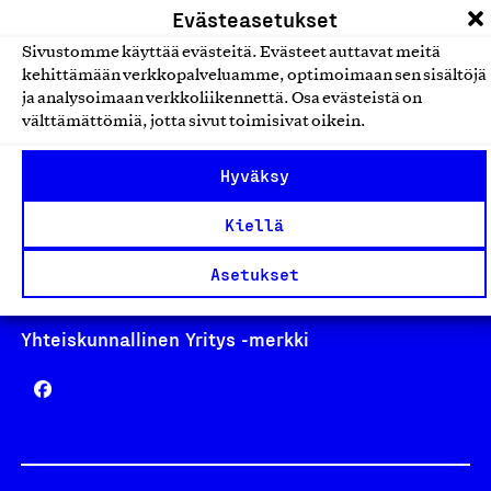
Evästeasetukset
Sivustomme käyttää evästeitä. Evästeet auttavat meitä
kehittämään verkkopalveluamme, optimoimaan sen sisältöjä
ja analysoimaan verkkoliikennettä. Osa evästeistä on
Avainlippu
välttämättömiä, jotta sivut toimisivat oikein.
Hyväksy
Design From Finland
Kiellä
Asetukset
Yhteiskunnallinen Yritys -merkki