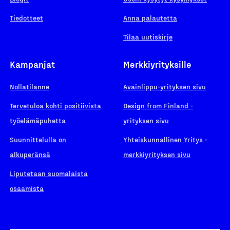
Tiedotteet
Anna palautetta
Tilaa uutiskirje
Kampanjat
Merkkiyrityksille
Nollatilanne
Avainlippu-yrityksen sivu
Tervetuloa kohti positiivista
Design from Finland -
työelämäpuhetta
yrityksen sivu
Suunnittelulla on
Yhteiskunnallinen Yritys -
alkuperänsä
merkkiyrityksen sivu
Liputetaan suomalaista
osaamista