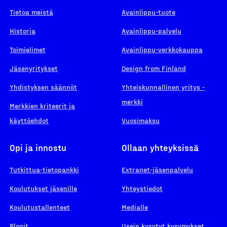
Tietoa meistä
Avainlippu-tuote
Historia
Avainlippu-palvelu
Toimielimet
Avainlippu-verkkokauppa
Jäsenyritykset
Design from Finland
Yhdistyksen säännöt
Yhteiskunnallinen yritys -
merkki
Merkkien kriteerit ja
käyttöehdot
Vuosimaksu
Opi ja innostu
Ollaan yhteyksissä
Tutkittua-tietopankki
Extranet-jäsenpalvelu
Koulutukset jäsenille
Yhteystiedot
Koulutustallenteet
Medialle
Blogit
Usein kysytyt kysymykset