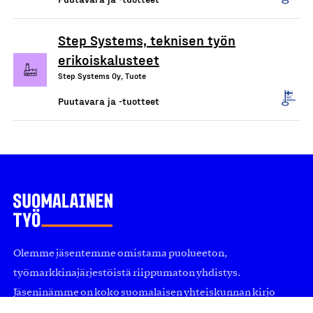
Step Systems, teknisen työn
erikoiskalusteet
Step Systems Oy, Tuote
Puutavara ja -tuotteet
Olemme jäsentemme omistama puolueeton,
työmarkkinajärjestöistä riippumaton yhdistys.
Jäseninämme on koko suomalaisen yhteiskunnan kirjo
pienistä pajoista ja yhteisöistä kansainvälisiin