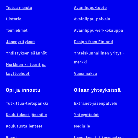
Tietoa meistä
Avainlippu-tuote
Historia
Avainlippu-palvelu
Toimielimet
Avainlippu-verkkokauppa
Jäsenyritykset
Design from Finland
Yhdistyksen säännöt
Yhteiskunnallinen yritys -
merkki
Merkkien kriteerit ja
käyttöehdot
Vuosimaksu
Opi ja innostu
Ollaan yhteyksissä
Tutkittua-tietopankki
Extranet-jäsenpalvelu
Koulutukset jäsenille
Yhteystiedot
Koulutustallenteet
Medialle
Blogit
Usein kysytyt kysymykset