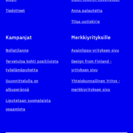
Tiedotteet
Anna palautetta
Tilaa uutiskirje
Kampanjat
Merkkiyrityksille
Nollatilanne
Avainlippu-yrityksen sivu
Tervetuloa kohti positiivista
Design from Finland -
työelämäpuhetta
yrityksen sivu
Suunnittelulla on
Yhteiskunnallinen Yritys -
alkuperänsä
merkkiyrityksen sivu
Liputetaan suomalaista
osaamista