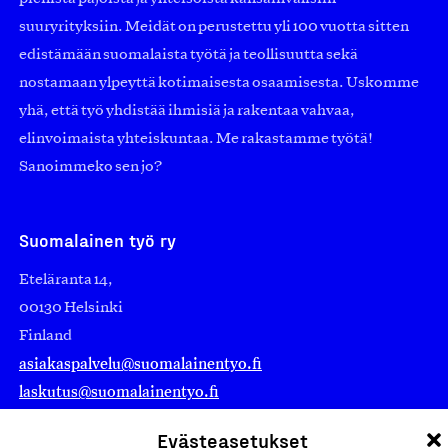
suuryrityksiin. Meidät on perustettu yli 100 vuotta sitten
edistämään suomalaista työtä ja teollisuutta sekä
nostamaan ylpeyttä kotimaisesta osaamisesta. Uskomme
yhä, että työ yhdistää ihmisiä ja rakentaa vahvaa,
elinvoimaista yhteiskuntaa. Me rakastamme työtä!
Sanoimmeko sen jo?
Suomalainen työ ry
Eteläranta 14,
00130 Helsinki
Finland
asiakaspalvelu@suomalainentyo.fi
laskutus@suomalainentyo.fi
Evästeasetukset