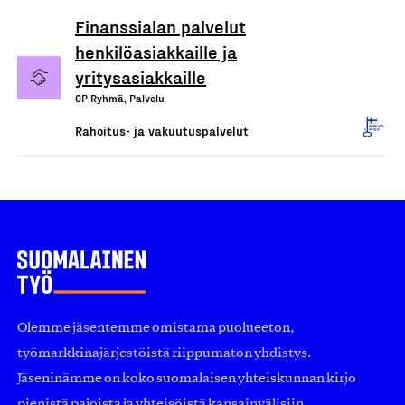
Finanssialan palvelut
henkilöasiakkaille ja
yritysasiakkaille
OP Ryhmä, Palvelu
Rahoitus- ja vakuutuspalvelut
Olemme jäsentemme omistama puolueeton,
työmarkkinajärjestöistä riippumaton yhdistys.
Jäseninämme on koko suomalaisen yhteiskunnan kirjo
pienistä pajoista ja yhteisöistä kansainvälisiin