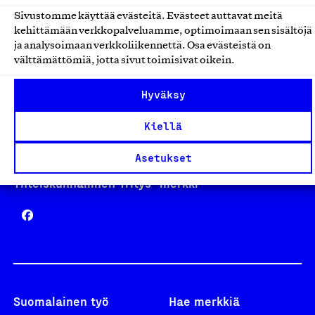
Sivustomme käyttää evästeitä. Evästeet auttavat meitä
kehittämään verkkopalveluamme, optimoimaan sen sisältöjä
Avainlippu
ja analysoimaan verkkoliikennettä. Osa evästeistä on
välttämättömiä, jotta sivut toimisivat oikein.
Hyväksy
Design From Finland
Kiellä
Asetukset
Yhteiskunnallinen Yritys -merkki
Suomalainen työ
Hae merkkiä