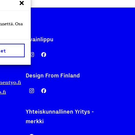
nnettä. Osa
Avainlippu
set
Design From Finland
nentyo.fi
.fi
Yhteiskunnallinen Yritys -
merkki