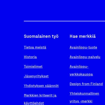
Suomalainen työ
Hae merkkiä
Tietoa meistä
Avainlippu-tuote
Historia
Avainlippu-palvelu
Toimielimet
Avainlippu-
verkkokauppa
Jäsenyritykset
Design from Finland
Yhdistyksen säännöt
Yhteiskunnallinen
Merkkien kriteerit ja
yritys -merkki
käyttöehdot