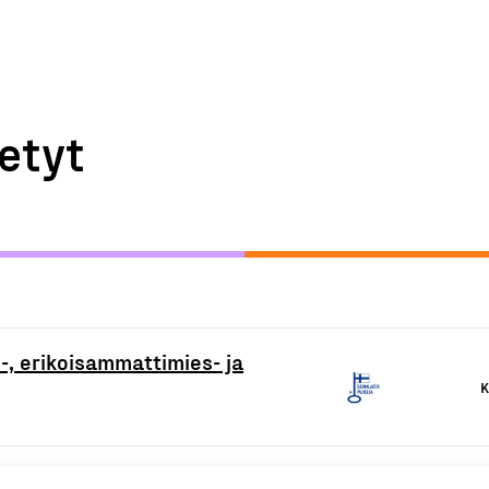
etyt
s-, erikoisammattimies- ja
K