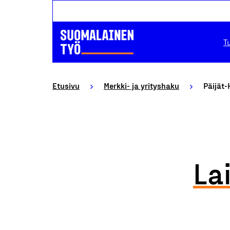
T
Etusivu
Merkki- ja yrityshaku
Päijät-
La