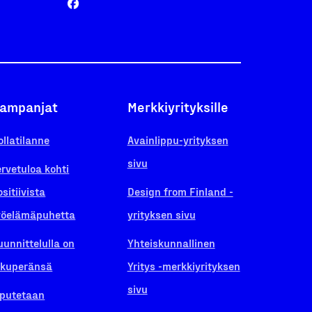
ampanjat
Merkkiyrityksille
ollatilanne
Avainlippu-yrityksen
sivu
ervetuloa kohti
ositiivista
Design from Finland -
yöelämäpuhetta
yrityksen sivu
uunnittelulla on
Yhteiskunnallinen
lkuperänsä
Yritys -merkkiyrityksen
sivu
iputetaan