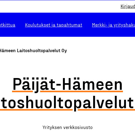
Kirjau
utkittua
Koulutukset ja tapahtumat
Merkki- ja yrityshak
Hämeen Laitoshuoltopalvelut Oy
Päijät-Hämeen
itoshuoltopalvelut
Yrityksen verkkosivusto