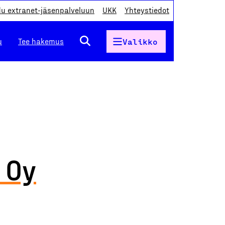
du extranet-jäsenpalveluun
UKK
Yhteystiedot
u
Tee hakemus
Valikko
 Oy