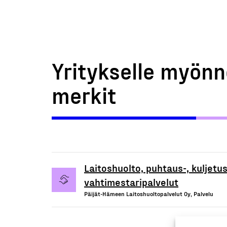
Yritykselle myönn
merkit
Laitoshuolto, puhtaus-, kuljetu
vahtimestaripalvelut
Päijät-Hämeen Laitoshuoltopalvelut Oy, Palvelu