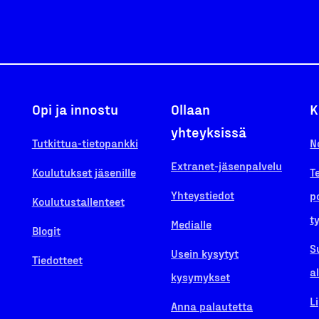
Opi ja innostu
Ollaan
K
yhteyksissä
Tutkittua-tietopankki
N
Extranet-jäsenpalvelu
Koulutukset jäsenille
T
Yhteystiedot
p
Koulutustallenteet
t
Medialle
Blogit
S
Usein kysytyt
Tiedotteet
a
kysymykset
L
Anna palautetta