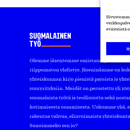
Sivustomme 
verkkopalve
evästeistä o
H
Olemme jäsentemme omistama puolueeton, 
riippumaton yhdistys. Jäseninämme on ko
yhteiskunnan kirjo pienistä pajoista ja yhte
suuryrityksiin. Meidät on perustettu yli 10
suomalaista työtä ja teollisuutta sekä nost
kotimaisesta osaamisesta. Uskomme yhä, ett
rakentaa vahvaa, elinvoimaista yhteiskunt
Sanoimmeko sen jo?