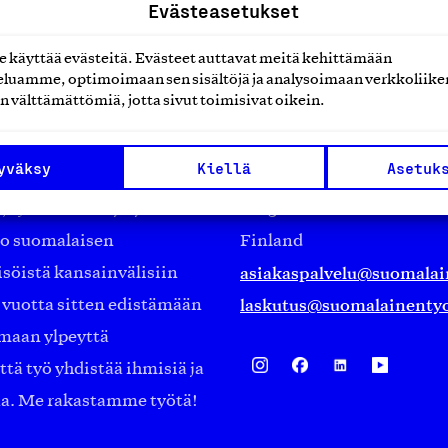
Evästeasetukset
käyttää evästeitä. Evästeet auttavat meitä kehittämään
luamme, optimoimaan sen sisältöjä ja analysoimaan verkkoliike
n välttämättömiä, jotta sivut toimisivat oikein.
Suomalainen työ ry
yväksy
Kiellä
Asetuk
Eteläranta 14,
työmarkkinajärjestöistä
00130 Helsinki
ko suomalaisen
Finland
asiakaspalvelu@suomalai
isöistä kansainvälisiin
laskutus@suomalainentyo
0 vuotta sitten edistämään
amaan ylpeyttä
ä työ yhdistää ihmisiä ja
aa. Me rakastamme työtä!