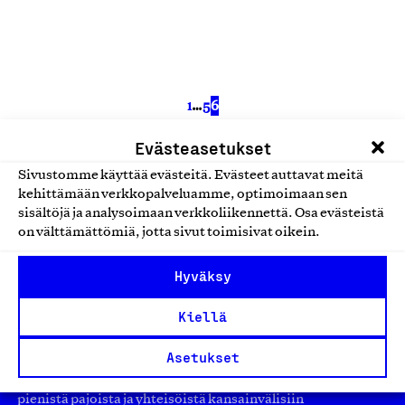
1
…
5
6
Edelliset
Seuraava
Evästeasetukset
Sivustomme käyttää evästeitä. Evästeet auttavat meitä
kehittämään verkkopalveluamme, optimoimaan sen
sisältöjä ja analysoimaan verkkoliikennettä. Osa evästeistä
on välttämättömiä, jotta sivut toimisivat oikein.
Hyväksy
Kiellä
Olemme jäsentemme omistama puolueeton,
työmarkkinajärjestöistä riippumaton yhdistys.
Asetukset
Jäseninämme on koko suomalaisen yhteiskunnan kirjo
pienistä pajoista ja yhteisöistä kansainvälisiin