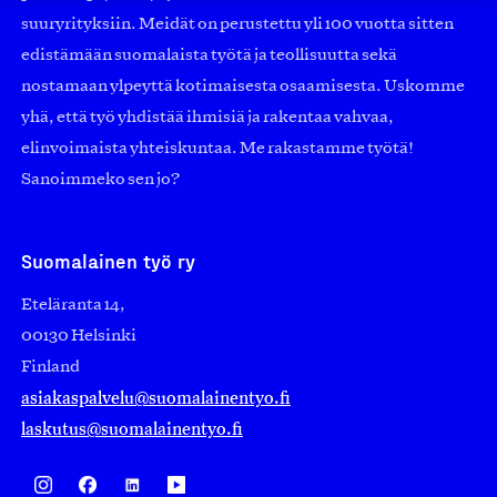
suuryrityksiin. Meidät on perustettu yli 100 vuotta sitten
edistämään suomalaista työtä ja teollisuutta sekä
nostamaan ylpeyttä kotimaisesta osaamisesta. Uskomme
yhä, että työ yhdistää ihmisiä ja rakentaa vahvaa,
elinvoimaista yhteiskuntaa. Me rakastamme työtä!
Sanoimmeko sen jo?
Suomalainen työ ry
Eteläranta 14,
00130 Helsinki
Finland
asiakaspalvelu@suomalainentyo.fi
laskutus@suomalainentyo.fi