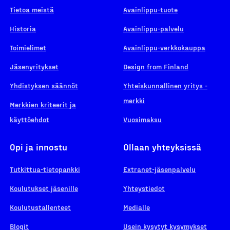
Tietoa meistä
Avainlippu-tuote
Historia
Avainlippu-palvelu
Toimielimet
Avainlippu-verkkokauppa
Jäsenyritykset
Design from Finland
Yhdistyksen säännöt
Yhteiskunnallinen yritys -
merkki
Merkkien kriteerit ja
käyttöehdot
Vuosimaksu
Opi ja innostu
Ollaan yhteyksissä
Tutkittua-tietopankki
Extranet-jäsenpalvelu
Koulutukset jäsenille
Yhteystiedot
Koulutustallenteet
Medialle
Blogit
Usein kysytyt kysymykset