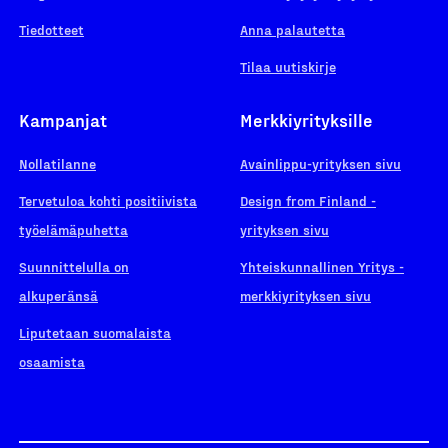
Tiedotteet
Anna palautetta
Tilaa uutiskirje
Kampanjat
Merkkiyrityksille
Nollatilanne
Avainlippu-yrityksen sivu
Tervetuloa kohti positiivista
Design from Finland -
työelämäpuhetta
yrityksen sivu
Suunnittelulla on
Yhteiskunnallinen Yritys -
alkuperänsä
merkkiyrityksen sivu
Liputetaan suomalaista
osaamista