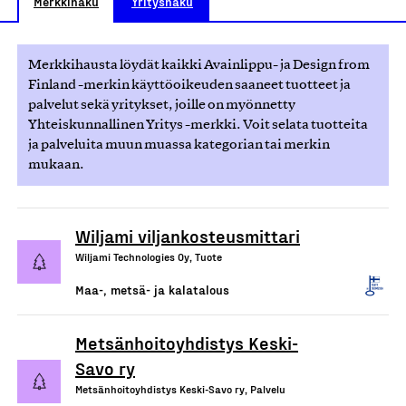
Merkkihaku
Yrityshaku
Merkkihausta löydät kaikki Avainlippu- ja Design from
Finland -merkin käyttöoikeuden saaneet tuotteet ja
palvelut sekä yritykset, joille on myönnetty
Yhteiskunnallinen Yritys -merkki. Voit selata tuotteita
ja palveluita muun muassa kategorian tai merkin
mukaan.
Wiljami viljankosteusmittari
Wiljami Technologies Oy, Tuote
Maa-, metsä- ja kalatalous
Metsänhoitoyhdistys Keski-
Savo ry
Metsänhoitoyhdistys Keski-Savo ry, Palvelu