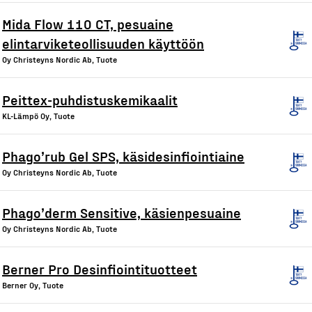
Mida Flow 110 CT, pesuaine
elintarviketeollisuuden käyttöön
Oy Christeyns Nordic Ab, Tuote
Peittex-puhdistuskemikaalit
KL-Lämpö Oy, Tuote
Phago’rub Gel SPS, käsidesinfiointiaine
Oy Christeyns Nordic Ab, Tuote
Phago’derm Sensitive, käsienpesuaine
Oy Christeyns Nordic Ab, Tuote
Berner Pro Desinfiointituotteet
Berner Oy, Tuote