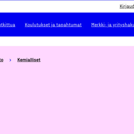
Kirjau
utkittua
Koulutukset ja tapahtumat
Merkki- ja yrityshak
to
Kemialliset