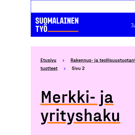
T
Etusivu
Rakennus- ja teollisuustuotan
tuotteet
Sivu 2
Merkki- ja
yrityshaku