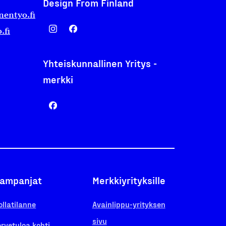
Design From Finland
nentyo.fi
.fi
Yhteiskunnallinen Yritys -
merkki
ampanjat
Merkkiyrityksille
ollatilanne
Avainlippu-yrityksen
sivu
ervetuloa kohti