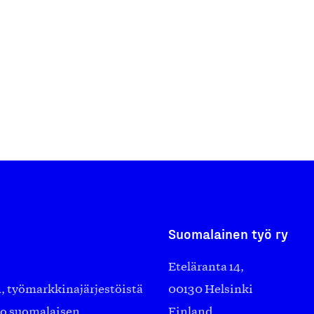
Suomalainen työ ry
Eteläranta 14,
työmarkkinajärjestöistä
00130 Helsinki
ko suomalaisen
Finland