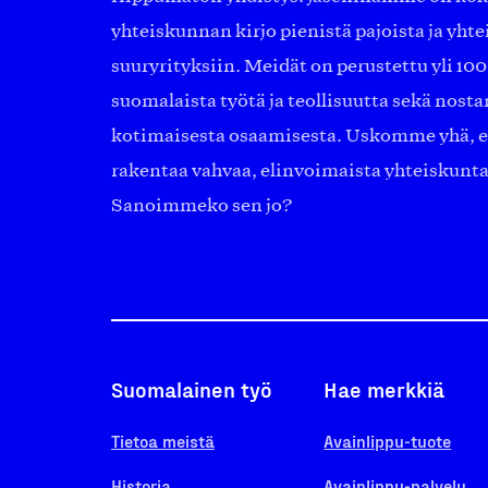
yhteiskunnan kirjo pienistä pajoista ja yhte
suuryrityksiin. Meidät on perustettu yli 10
suomalaista työtä ja teollisuutta sekä nost
kotimaisesta osaamisesta. Uskomme yhä, ett
rakentaa vahvaa, elinvoimaista yhteiskunt
Sanoimmeko sen jo?
Suomalainen työ
Hae merkkiä
Tietoa meistä
Avainlippu-tuote
Historia
Avainlippu-palvelu