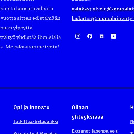
asiakaspalvelu@suomalai
isöistä kansainvälisiin
laskutus@suomalainentyo
0 vuotta sitten edistämään
amaan ylpeyttä
ä työ yhdistää ihmisiä ja
aa. Me rakastamme työtä!
Opi ja innostu
Ollaan
K
yhteyksissä
Tutkittua-tietopankki
N
Extranet-jäsenpalvelu
Koulutukset jäsenille
T