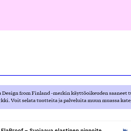
 Design from Finland -merkin käyttöoikeuden saaneet tuot
ki. Voit selata tuotteita ja palveluita muun muassa kat
ElaProof – Suojaava elastinen pinnoite