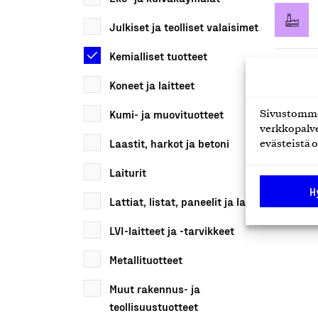
Julkiset ja teolliset valaisimet
Kemialliset tuotteet
Koneet ja laitteet
Kumi- ja muovituotteet
Sivustomme 
verkkopalve
Laastit, harkot ja betoni
evästeistä o
Laiturit
H
Lattiat, listat, paneelit ja laatat
LVI-laitteet ja -tarvikkeet
Metallituotteet
Muut rakennus- ja
teollisuustuotteet