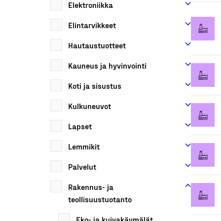
Elektroniikka
Elintarvikkeet
Hautaustuotteet
Kauneus ja hyvinvointi
Koti ja sisustus
Kulkuneuvot
Lapset
Lemmikit
Palvelut
Rakennus- ja
teollisuustuotanto
Eko- ja kuivakäymälät