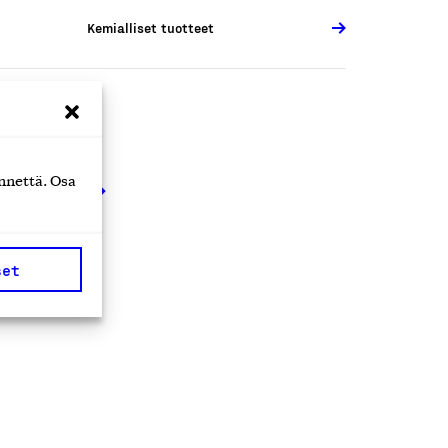
Kemialliset tuotteet
nnettä. Osa
euraavat
set