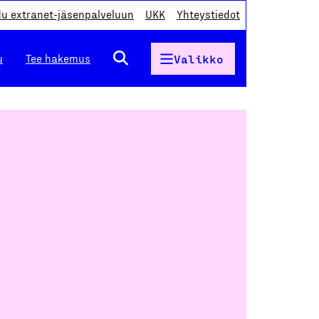
du extranet-jäsenpalveluun
UKK
Yhteystiedot
u
Tee hakemus
Valikko