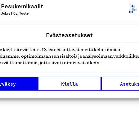
Pesukemikaalit
JoLyyT Oy, Tuote
Evästeasetukset
käyttää evästeitä. Evästeet auttavat meitä kehittämään
luamme, optimoimaan sen sisältöjä ja analysoimaan verkkoliike
1
2
3
…
5
Edelliset
S
n välttämättömiä, jotta sivut toimisivat oikein.
yväksy
Kiellä
Asetuk