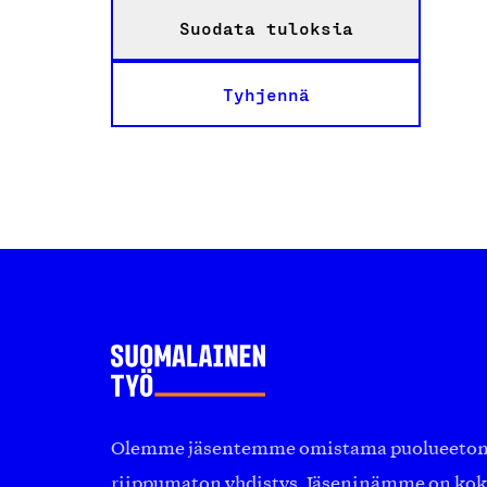
Suodata tuloksia
Tyhjennä
Olemme jäsentemme omistama puolueeton, 
riippumaton yhdistys. Jäseninämme on ko